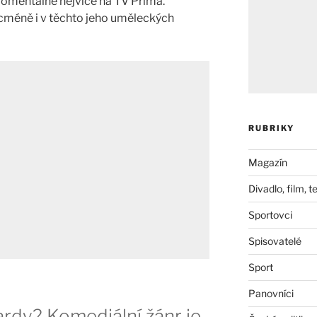
 momentálně nejvíce na TV Prima.
icméně i v těchto jeho uměleckých
RUBRIKY
Magazín
Divadlo, film, t
Sportovci
Spisovatelé
Sport
Panovníci
ardy? Komediální žánr je