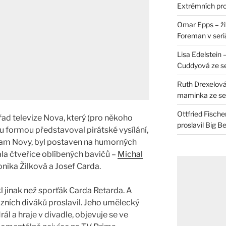
Extrémních pro
Omar Epps – živ
Foreman v seri
Lisa Edelstein 
Cuddyová ze se
Ruth Drexelová
maminka ze ser
Ottfried Fische
d televize Nova, který (pro někoho
proslavil Big B
u formou představoval pirátské vysílání,
gram Novy, byl postaven na humorných
ala čtveřice oblíbených bavičů –
Michal
onika Žilková a Josef Carda.
 jinak než sporťák Carda Retarda. A
izních diváků proslavil. Jeho umělecký
ál a hraje v divadle, objevuje se ve