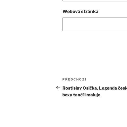
Webová stránka
Navigace
Předchozí
PŘEDCHOZÍ
pro
příspěvek
Rostislav Osička. Legenda čes
boxu tančí i maluje
příspěvek