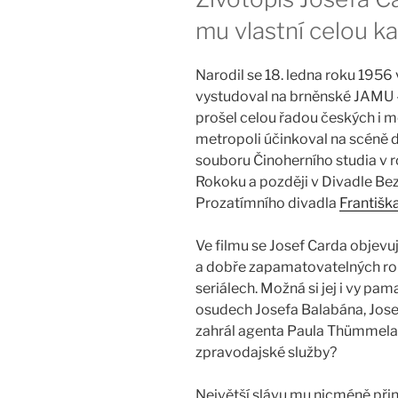
mu vlastní celou ka
Narodil se 18. ledna roku 1956
vystudoval na brněnské JAMU –
prošel celou řadou českých i 
metropoli účinkoval na scéně 
souboru Činoherního studia v 
Rokoku a později v Divadle Bez
Prozatímního divadla
Františk
Ve filmu se Josef Carda objevu
a dobře zapamatovatelných rolíc
seriálech. Možná si jej i vy pam
osudech Josefa Balabána, Jose
zahrál agenta Paula Thümmela
zpravodajské služby?
Největší slávu mu nicméně přin