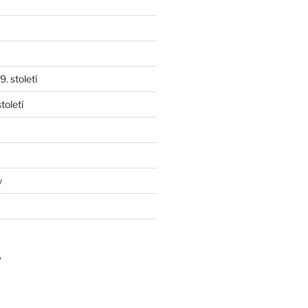
. století
toletí
y
y