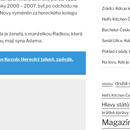
roky 2000 – 2007, byť po odchodu na
Zrádci. Kdo je 
 Novy vyměněn za hereckého kolegu
Hell’s Kitchen 
Bachelor Česk
a je ženatý, s manželkou Radkou, která
nu, mají syna Adama.
Seriál Ulice. Kd
Poklad z půdy. 
n Kozub: Herecký talent, zpěvák,
Na lovu. Kdo je
druhá 
atletika
Hell’s Kitchen Č
Hlavy států
krátké zprávy
Magazí