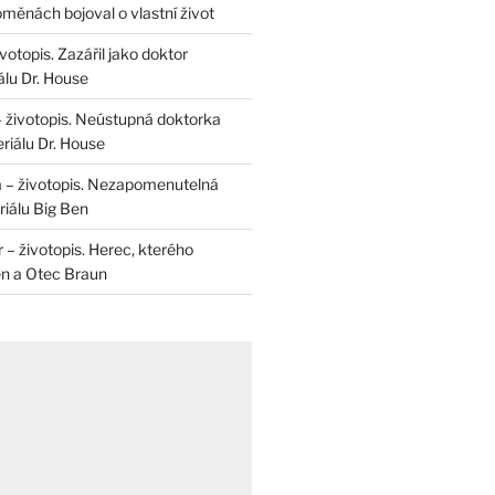
měnách bojoval o vlastní život
otopis. Zazářil jako doktor
álu Dr. House
– životopis. Neústupná doktorka
riálu Dr. House
 – životopis. Nezapomenutelná
iálu Big Ben
r – životopis. Herec, kterého
en a Otec Braun