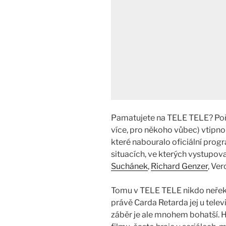
Pamatujete na TELE TELE? Pořa
více, pro někoho vůbec) vtipno
které nabouralo oficiální pro
situacích, ve kterých vystupov
Suchánek
,
Richard Genzer
, Ver
Tomu v TELE TELE nikdo neřekl
právě Carda Retarda jej u telev
záběr je ale mnohem bohatší. Hr