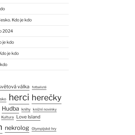
kdo
Česko. Kdo je kdo
o 2024
o je kdo
Kdo je kdo
 kdo
světová válka
fotbalisté
herci
herečky
esko
Hudba
knihy
knižní novinky
Love Island
Kultura
n
nekrolog
Olympijské hry