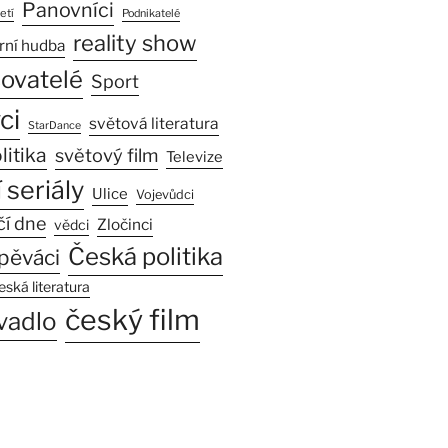
Panovníci
etí
Podnikatelé
reality show
rní hudba
sovatelé
Sport
ci
světová literatura
StarDance
litika
světový film
Televize
 seriály
Ulice
Vojevůdci
čí dne
Zločinci
vědci
Česká politika
pěváci
eská literatura
český film
vadlo