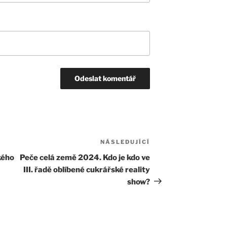
NÁSLEDUJÍCÍ
Následující
příspěvek
kého
Peče celá země 2024. Kdo je kdo ve
III. řadě oblíbené cukrářské reality
show?