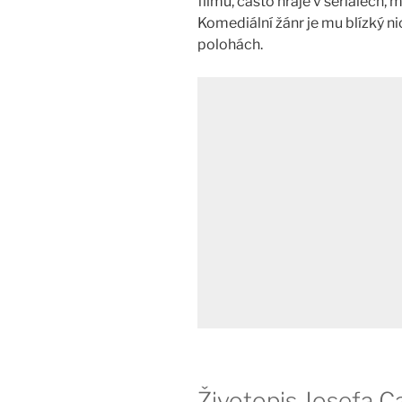
filmu, často hraje v seriálech,
Komediální žánr je mu blízký n
polohách.
Životopis Josefa C