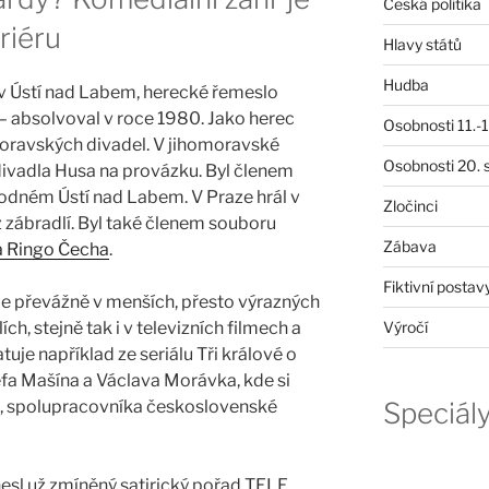
Česká politika
riéru
Hlavy států
Hudba
 v Ústí nad Labem, herecké řemeslo
 absolvoval v roce 1980. Jako herec
Osobnosti 11.-19
moravských divadel. V jihomoravské
Osobnosti 20. s
divadla Husa na provázku. Byl členem
rodném Ústí nad Labem. V Praze hrál v
Zločinci
 zábradlí. Byl také členem souboru
Zábava
a Ringo Čecha
.
Fiktivní postav
je převážně v menších, přesto výrazných
h, stejně tak i v televizních filmech a
Výročí
atuje například ze seriálu Tři králové o
fa Mašína a Václava Morávka, kde si
, spolupracovníka československé
Speciál
esl už zmíněný satirický pořad TELE