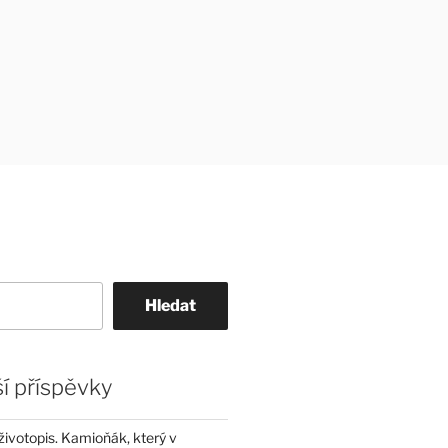
Hledat
í příspěvky
životopis. Kamioňák, který v