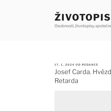
Přejít
k
ŽIVOTOPIS
obsahu
webu
Osobnosti, životopisy, společn
PUBLIKOVÁNO
17. 1. 2024
OD
REDAKCE
Josef Carda. Hvězd
Retarda