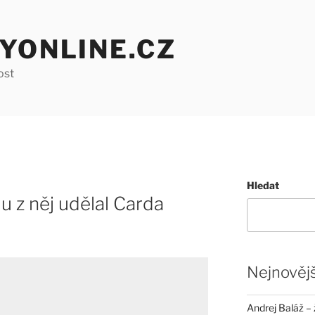
YONLINE.CZ
ost
Hledat
u z něj udělal Carda
Nejnovějš
Andrej Baláž – 