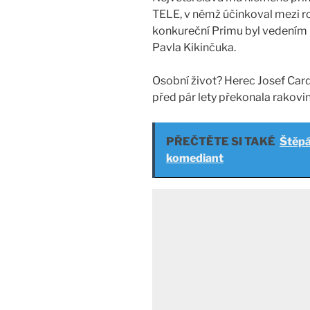
TELE, v němž účinkoval mezi 
konkureční Primu byl vedením
Pavla Kikinčuka.
Osobní život? Herec Josef Card
před pár lety překonala rakovi
PŘEČTĚTE SI TAKÉ
Štěpá
komediant