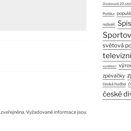
Osobnosti 20. stol
populá
Politika
Spi
režiséři
Sportov
světová po
televizní
výro
vynálezci
z
zpěvačky
č
česká hudba
české di
zveřejněna.
Vyžadované informace jsou