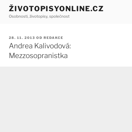
Přejít
ŽIVOTOPISYONLINE.CZ
k
Osobnosti, životopisy, společnost
obsahu
webu
PUBLIKOVÁNO
28. 11. 2013
OD
REDAKCE
Andrea Kalivodová:
Mezzosopranistka