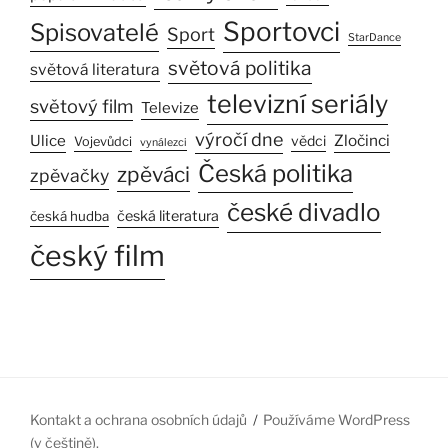
Sportovci
Spisovatelé
Sport
StarDance
světová politika
světová literatura
televizní seriály
světový film
Televize
výročí dne
Ulice
Zločinci
vědci
Vojevůdci
vynálezci
Česká politika
zpěváci
zpěvačky
české divadlo
česká literatura
česká hudba
český film
Kontakt a ochrana osobních údajů
Používáme WordPress
(v češtině).