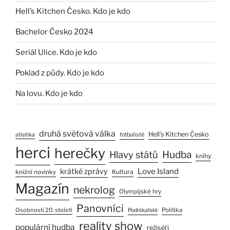
Hell’s Kitchen Česko. Kdo je kdo
Bachelor Česko 2024
Seriál Ulice. Kdo je kdo
Poklad z půdy. Kdo je kdo
Na lovu. Kdo je kdo
druhá světová válka
Hell’s Kitchen Česko
atletika
fotbalisté
herci
herečky
Hlavy států
Hudba
knihy
Love Island
krátké zprávy
Kultura
knižní novinky
Magazín
nekrolog
Olympijské hry
Panovníci
Osobnosti 20. století
Politika
Podnikatelé
reality show
populární hudba
režiséři