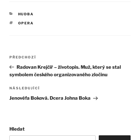
RUBRIKY
HUDBA
ŠTÍTKY
OPERA
Navigace
Předchozí
PŘEDCHOZÍ
pro
příspěvek
Radovan Krejčíř – životopis. Muž, který se stal
příspěvek
symbolem českého organizovaného zločinu
Následující
NÁSLEDUJÍCÍ
příspěvek
Jenovéfa Boková. Dcera Johna Boka
Hledat