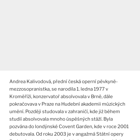
Andrea Kalivodová, přední česká operní pěvkyně-
mezzosopranistka, se narodila 1. ledna 1977 v
Kroměříži, konzervatoř absolvovala v Brně, dále
pokračovava v Praze na Hudební akademii múzických
umění. Později studovala v zahraničí, kde již během
studií absolvovala mnoho úspěšných stáží. Byla
pozvána do londýnské Covent Garden, kde v roce 2001
debutovala. Od roku 2003 je v angažmá Státní opery