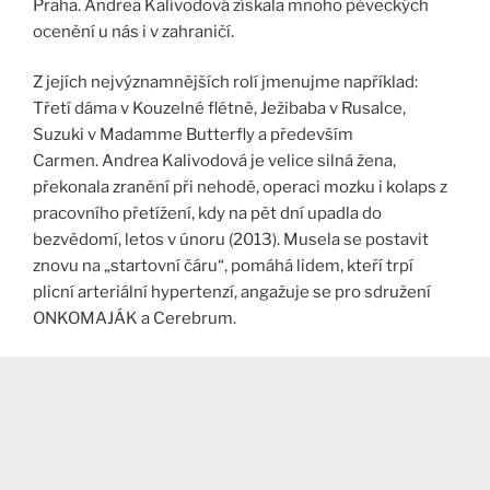
Praha. Andrea Kalivodová získala mnoho pěveckých
ocenění u nás i v zahraničí.
Z jejích nejvýznamnějších rolí jmenujme například:
Třetí dáma v Kouzelné flétně, Ježibaba v Rusalce,
Suzuki v Madamme Butterfly a především
Carmen. Andrea Kalivodová je velice silná žena,
překonala zranění při nehodě, operaci mozku i kolaps z
pracovního přetížení, kdy na pět dní upadla do
bezvědomí, letos v únoru (2013). Musela se postavit
znovu na „startovní čáru“, pomáhá lidem, kteří trpí
plicní arteriální hypertenzí, angažuje se pro sdružení
ONKOMAJÁK a Cerebrum.