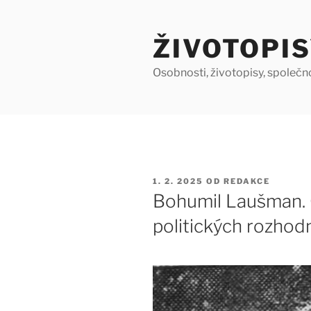
Přejít
k
ŽIVOTOPIS
obsahu
webu
Osobnosti, životopisy, společn
PUBLIKOVÁNO
1. 2. 2025
OD
REDAKCE
Bohumil Laušman. 
politických rozhod