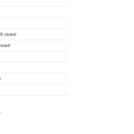
. století
toletí
y
y