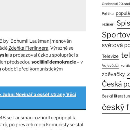
Osobnosti 20. stol
populá
Politika
Spi
režiséři
Sportov
945 byl Bohumil Laušman jmenován
světová po
ládě
Zdeňka Fierlingera
. Výrazně se
te
yslu
a prosazoval úzkou spolupráci s
Televize
olen předsedou
sociální demokracie
– v
Vojevůdci
vynále
vém období před komunistickým
z
zpěvačky
Česká po
 John: Novinář a exšéf strany Věci
česká literatur
český f
48 se Laušman rozhodl nepřipojit k
rů, po převzetí moci komunisty se stal