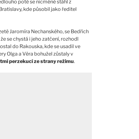
dlouho poté se nicméně stáhl z
ratislavy, kde působil jako ředitel
 zetě Jaromíra Nechanského, se Bedřich
e se chystá i jeho zatčení, rozhodl
dostal do Rakouska, kde se usadil ve
ery Olga a Věra bohužel zůstaly v
ětmi perzekucí ze strany režimu
.