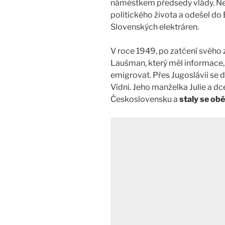
náměstkem předsedy vlády. Ne
politického života a odešel do B
Slovenských elektráren.
V roce 1949, po zatčení svého
Laušman, který měl informace, ž
emigrovat. Přes Jugoslávii se 
Vídni. Jeho manželka Julie a dc
Československu a
staly se ob