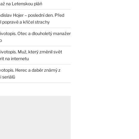
až na Letenskou pláň
dislav Hojer – poslední den. Před
il popravě a křičel strachy
životopis. Otec a dlouholetý manažer
o
životopis. Muž, který změnil svět
rit na internetu
životopis. Herec a dabér známý z
 seriálů