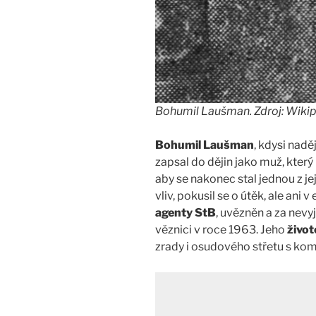
Bohumil Laušman. Zdroj: Wikip
Bohumil Laušman
, kdysi nadě
zapsal do dějin jako muž, kte
aby se nakonec stal jednou z jej
vliv, pokusil se o útěk, ale ani 
agenty StB
, uvězněn a za nev
věznici v roce 1963. Jeho
život
zrady i osudového střetu s kom