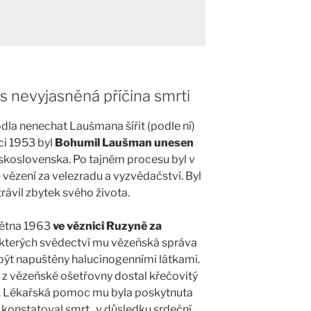
s nevyjasněná příčina smrti
la nenechat Laušmana šířit (podle ní)
ci 1953 byl
Bohumil
Laušman unesen
skoslovenska. Po tajném procesu byl v
vězení za velezradu a vyzvědačství. Byl
rávil zbytek svého života.
větna 1963
ve věznici Ruzyně za
kterých svědectví mu vězeňská správa
 být napuštěny halucinogenními látkami.
je z vězeňské ošetřovny dostal křečovitý
. Lékařská pomoc mu byla poskytnuta
ř konstatoval smrt „v důsledku srdeční