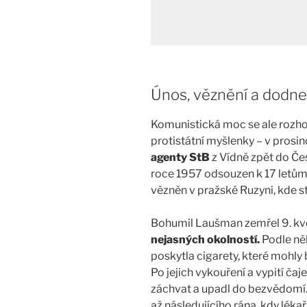
Únos, věznění a dodne
Komunistická moc se ale rozhod
protistátní myšlenky – v prosin
agenty StB
z Vídně zpět do Če
roce 1957 odsouzen k 17 letům 
vězněn v pražské Ruzyni, kde st
Bohumil Laušman zemřel 9. k
nejasných okolností.
Podle ně
poskytla cigarety, které mohly
Po jejich vykouření a vypití ča
záchvat a upadl do bezvědomí
až následujícího rána, kdy léka