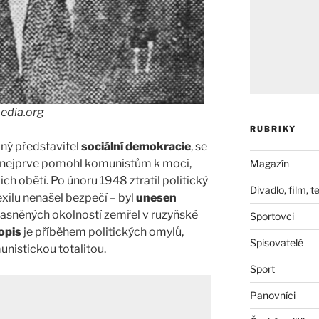
edia.org
RUBRIKY
jný představitel
sociální demokracie
, se
rý nejprve pomohl komunistům k moci,
Magazín
ich obětí. Po únoru 1948 ztratil politický
Divadlo, film, t
v exilu nenašel bezpečí – byl
unesen
yjasněných okolností zemřel v ruzyňské
Sportovci
opis
je příběhem politických omylů,
Spisovatelé
unistickou totalitou.
Sport
Panovníci