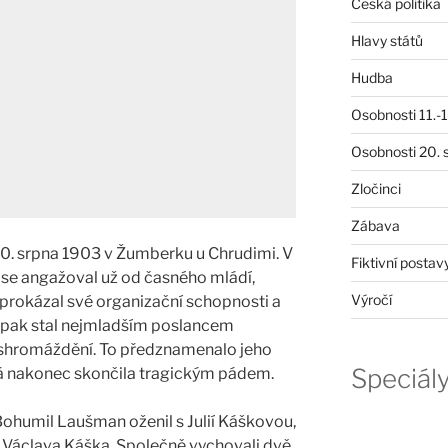
Česká politika
Hlavy států
Hudba
Osobnosti 11.-19
Osobnosti 20. s
Zločinci
Zábava
30. srpna 1903 v Žumberku u Chrudimi. V
Fiktivní postav
se angažoval už od časného mládí,
Výročí
y prokázal své organizační schopnosti a
se pak stal nejmladším poslancem
shromáždění. To předznamenalo jeho
Speciál
erá nakonec skončila tragickým pádem.
ohumil Laušman oženil s Julií Káškovou,
 Václava Káška. Společně vychovali dvě