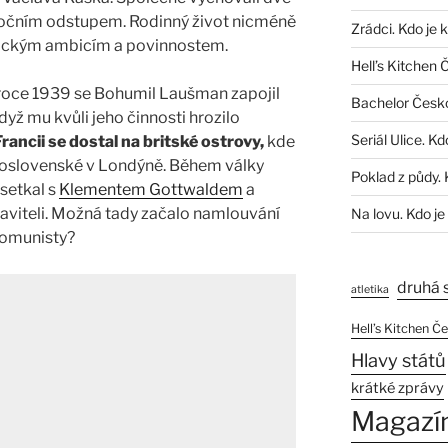
 ročním odstupem. Rodinný život nicméně
Zrádci. Kdo je 
ickým ambicím a povinnostem.
Hell’s Kitchen 
roce 1939 se Bohumil Laušman zapojil
Bachelor Česk
yž mu kvůli jeho činnosti hrozilo
Seriál Ulice. Kd
rancii se dostal na britské ostrovy,
kde
skoslovenské v Londýně. Během války
Poklad z půdy. 
 setkal s
Klementem Gottwaldem
a
aviteli. Možná tady začalo namlouvání
Na lovu. Kdo je
komunisty?
druhá 
atletika
Hell’s Kitchen Č
Hlavy států
krátké zprávy
Magazí