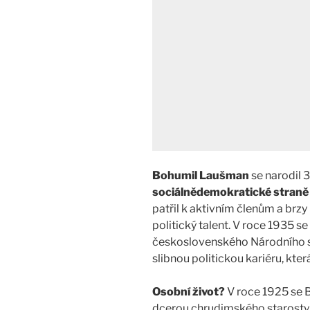
Bohumil Laušman
se narodil 
sociálnědemokratické straně
patřil k aktivním členům a brz
politický talent. V roce 1935 
československého Národního 
slibnou politickou kariéru, kt
Osobní život?
V roce 1925 se B
dcerou chrudimského starosty