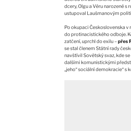
dcery, Olgu a Věru narozené s
ustupoval Laušmanovým polit
Po okupaci Československa v 
do protinacistického odboje. Kd
zatčení, uprchl do exilu –
přes F
se stal členem Státní rady če
navštívil Sovětský svaz, kde se
dalšími komunistickými předst
„jeho“ sociální demokracie“ s 