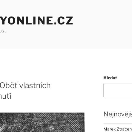
YONLINE.CZ
ost
Hledat
Oběť vlastních
nutí
Nejnovějš
Marek Ztracený 