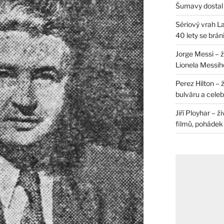
Šumavy dostal 
Sériový vrah La
40 lety se brán
Jorge Messi – 
Lionela Messih
Perez Hilton – 
bulváru a celeb
Jiří Ployhar – 
filmů, pohádek i