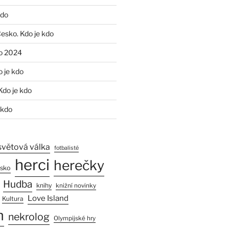
kdo
Česko. Kdo je kdo
o 2024
o je kdo
Kdo je kdo
 kdo
světová válka
fotbalisté
herci
herečky
esko
Hudba
knihy
knižní novinky
Love Island
Kultura
n
nekrolog
Olympijské hry