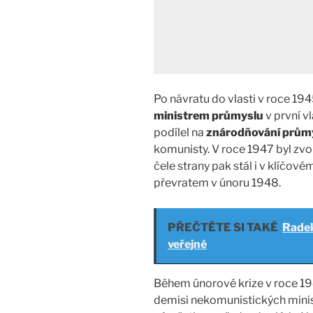
Po návratu do vlasti v roce 1
ministrem průmyslu
v první v
podílel na
znárodňování prům
komunisty. V roce 1947 byl zv
čele strany pak stál i v klíčo
převratem v únoru 1948.
PŘEČTĚTE SI TAKÉ
Radek
veřejné
Během únorové krize v roce 19
demisi nekomunistických minist