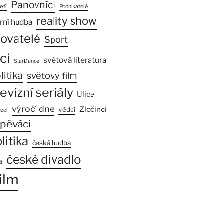
Panovníci
etí
Podnikatelé
reality show
rní hudba
sovatelé
Sport
ci
světová literatura
StarDance
litika
světový film
levizní seriály
Ulice
výročí dne
Zločinci
vědci
zci
pěváci
litika
česká hudba
české divadlo
a
ilm