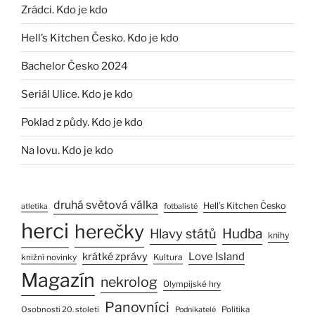
Zrádci. Kdo je kdo
Hell’s Kitchen Česko. Kdo je kdo
Bachelor Česko 2024
Seriál Ulice. Kdo je kdo
Poklad z půdy. Kdo je kdo
Na lovu. Kdo je kdo
druhá světová válka
Hell’s Kitchen Česko
atletika
fotbalisté
herci
herečky
Hlavy států
Hudba
knihy
Love Island
krátké zprávy
Kultura
knižní novinky
Magazín
nekrolog
Olympijské hry
Panovníci
Osobnosti 20. století
Politika
Podnikatelé