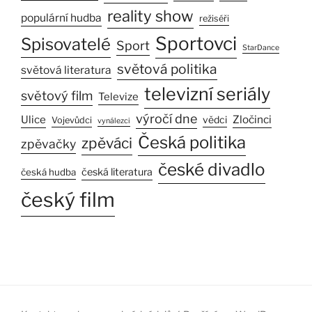
reality show
populární hudba
režiséři
Sportovci
Spisovatelé
Sport
StarDance
světová politika
světová literatura
televizní seriály
světový film
Televize
výročí dne
Ulice
Zločinci
vědci
Vojevůdci
vynálezci
Česká politika
zpěváci
zpěvačky
české divadlo
česká literatura
česká hudba
český film