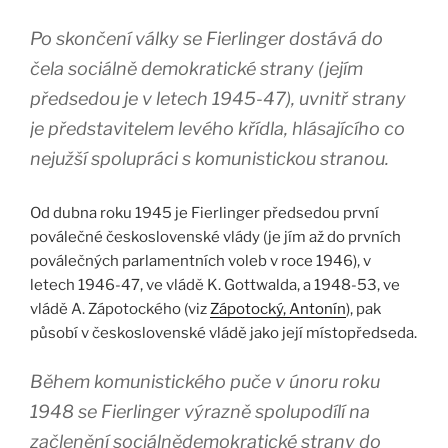
Po skončení války se Fierlinger dostává do
čela sociálně demokratické strany (jejím
předsedou je v letech 1945-47), uvnitř strany
je představitelem levého křídla, hlásajícího co
nejužší spolupráci s komunistickou stranou.
Od dubna roku 1945 je Fierlinger předsedou první
poválečné československé vlády (je jím až do prvních
poválečných parlamentních voleb v roce 1946), v
letech 1946-47, ve vládě K. Gottwalda, a 1948-53, ve
vládě A. Zápotockého (viz
Zápotocký, Antonín
), pak
působí v československé vládě jako její místopředseda.
Během komunistického puče v únoru roku
1948 se Fierlinger výrazně spolupodílí na
začlenění sociálnědemokratické strany do