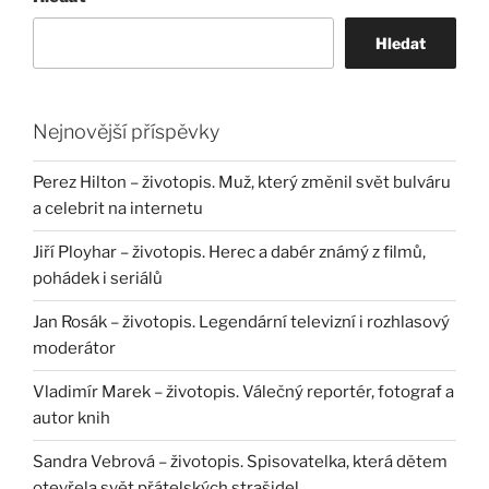
Hledat
Nejnovější příspěvky
Perez Hilton – životopis. Muž, který změnil svět bulváru
a celebrit na internetu
Jiří Ployhar – životopis. Herec a dabér známý z filmů,
pohádek i seriálů
Jan Rosák – životopis. Legendární televizní i rozhlasový
moderátor
Vladimír Marek – životopis. Válečný reportér, fotograf a
autor knih
Sandra Vebrová – životopis. Spisovatelka, která dětem
otevřela svět přátelských strašidel