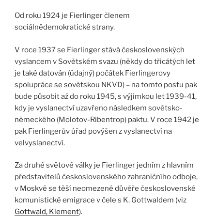
Od roku 1924 je Fierlinger členem
sociálnědemokratické strany.
V roce 1937 se Fierlinger stává československých
vyslancem v Sovětském svazu (někdy do třicátých let
je také datován (údajný) počátek Fierlingerovy
spolupráce se sovětskou NKVD) – na tomto postu pak
bude působit až do roku 1945, s výjimkou let 1939-41,
kdy je vyslanectví uzavřeno následkem sovětsko-
německého (Molotov-Ribentrop) paktu. V roce 1942 je
pak Fierlingerův úřad povýšen z vyslanectví na
velvyslanectví.
Za druhé světové války je Fierlinger jedním z hlavním
představitelů československého zahraničního odboje,
v Moskvě se těší neomezené důvěře československé
komunistické emigrace v čele s K. Gottwaldem (viz
Gottwald, Klement
).