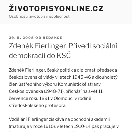
Přejít
ŽIVOTOPISYONLINE.CZ
k
Osobnosti, životopisy, společnost
obsahu
webu
PUBLIKOVÁNO
29. 5. 2008
OD
REDAKCE
Zdeněk Fierlinger. Přivedl sociální
demokracii do KSČ
Zdeněk Fierlinger, český politik a diplomat, předseda
československé vlády v letech 1945-46 a dlouholetý
člen ústředního výboru Komunistické strany
Československa (1948-71), přichází na svět 11.
července roku 1891 v Olomouci v rodině
středoškolského profesora.
Vzdělání Fierlinger získává na obchodní akademii
(maturuje v roce 1910), v letech 1910-14 pak pracuje v