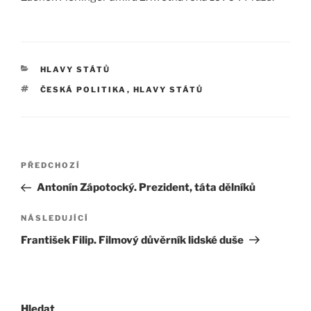
RUBRIKY
HLAVY STÁTŮ
ŠTÍTKY
ČESKÁ POLITIKA
,
HLAVY STÁTŮ
Navigace
Předchozí
PŘEDCHOZÍ
pro
příspěvek
Antonín Zápotocký. Prezident, táta dělníků
příspěvek
Následující
NÁSLEDUJÍCÍ
příspěvek
František Filip. Filmový důvěrník lidské duše
Hledat