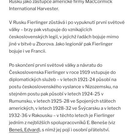
Rusku jako zástupce americké firmy MacCormick
International Harvester.
V Rusku Fierlinger zůstává i po vypuknutí první světové
války – brzy pak vstupuje do vznikajících
československých legií, v jejichž řadách bojuje mimo
jiné v bitvě u Zborova. Jako legionář pak Fierlinger
bojuje i ve Francii.
Po skončení první světové války a návratu do
Československa Fierlinger v roce 1919 vstupuje do
diplomatických služeb – v letech 1921-24 působí na
postu československého vyslance v Nizozemsku, na
stejném postu pak působí v letech 1924-25 v
Rumunsku, v letech 1925-28 ve Spojených státech
amerických, v letech 1928-32 ve Švýcarsku a v letech
1932-36 v Rakousku – v těchto letech je Fierlinger
jedním z nejbližších spolupracovníků E. Beneše (viz
Beneš, Edvard
), s nímž jej pojí i osobní přátelství.