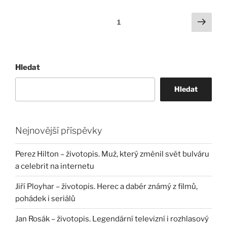
Stránkování
Další
Stránka:
1
strá
příspěvků
Hledat
Hledat
Nejnovější příspěvky
Perez Hilton – životopis. Muž, který změnil svět bulváru
a celebrit na internetu
Jiří Ployhar – životopis. Herec a dabér známý z filmů,
pohádek i seriálů
Jan Rosák – životopis. Legendární televizní i rozhlasový