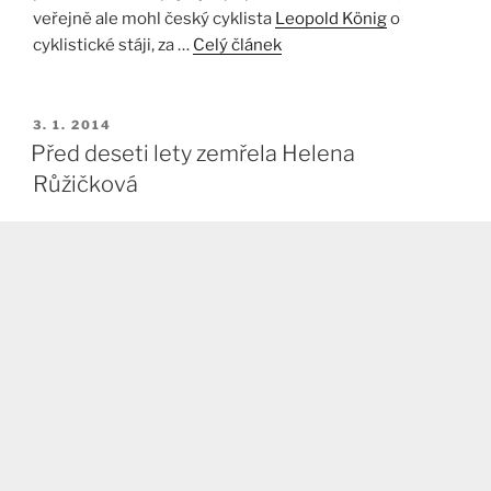
veřejně ale mohl český cyklista
Leopold König
o
cyklistické stáji, za …
Celý článek
PUBLIKOVÁNO
3. 1. 2014
Před deseti lety zemřela Helena
Růžičková