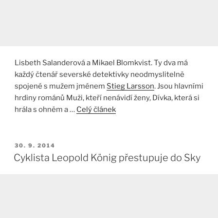
Lisbeth Salanderová a Mikael Blomkvist. Ty dva má
každý čtenář severské detektivky neodmyslitelně
spojené s mužem jménem
Stieg Larsson
. Jsou hlavními
hrdiny románů Muži, kteří nenávidí ženy, Dívka, která si
hrála s ohněm a …
Celý článek
PUBLIKOVÁNO
30. 9. 2014
Cyklista Leopold König přestupuje do Sky