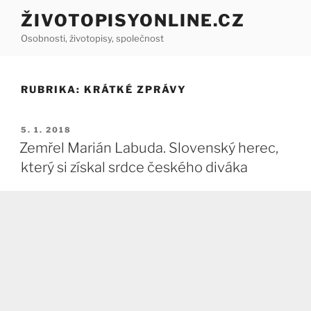
Přejít
ŽIVOTOPISYONLINE.CZ
k
Osobnosti, životopisy, společnost
obsahu
webu
RUBRIKA:
KRÁTKÉ ZPRÁVY
PUBLIKOVÁNO
5. 1. 2018
Zemřel Marián Labuda. Slovenský herec,
který si získal srdce českého diváka