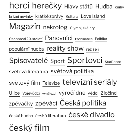
herci
herečky
Hlavy států
Hudba
knihy
Love Island
krátké zprávy
Kultura
knižní novinky
Magazín
nekrolog
Olympijské hry
Panovníci
Osobnosti 20. století
Politika
Podnikatelé
reality show
populární hudba
režiséři
Sportovci
Spisovatelé
Sport
StarDance
světová politika
světová literatura
televizní seriály
světový film
Televize
výročí dne
Ulice
Zločinci
vědci
Vojevůdci
vynálezci
Česká politika
zpěváci
zpěvačky
české divadlo
česká literatura
česká hudba
český film