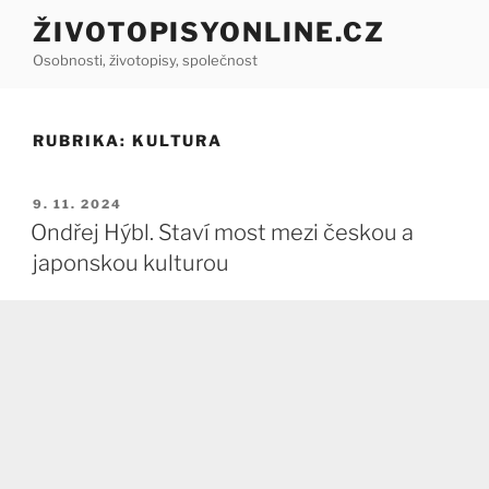
Přejít
ŽIVOTOPISYONLINE.CZ
k
Osobnosti, životopisy, společnost
obsahu
webu
RUBRIKA:
KULTURA
PUBLIKOVÁNO
9. 11. 2024
Ondřej Hýbl. Staví most mezi českou a
japonskou kulturou