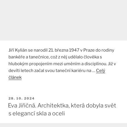
Jiří Kylián se narodil 21. března 1947 v Praze do rodiny
bankéře a tanečnice, což z něj udělalo člověka s
hlubokým propojením mezi uměním a disciplínou. Již v
devíti letech začal svou taneční kariéru na …
Celý
článek
PUBLIKOVÁNO
28. 10. 2024
Eva Jiřičná. Architektka, která dobyla svět
s elegancí skla a oceli