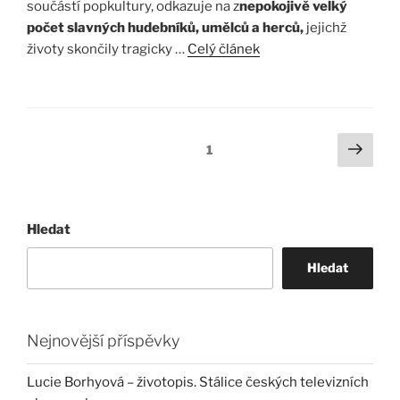
součástí popkultury, odkazuje na z
nepokojivě velký
počet slavných hudebníků, umělců a herců,
jejichž
životy skončily tragicky …
Celý článek
Stránkování
Další
Stránka:
1
strá
příspěvků
Hledat
Hledat
Nejnovější příspěvky
Lucie Borhyová – životopis. Stálice českých televizních