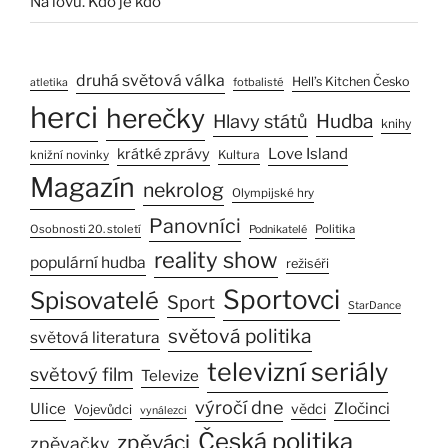
Na lovu. Kdo je kdo
druhá světová válka
Hell’s Kitchen Česko
fotbalisté
atletika
herci
herečky
Hlavy států
Hudba
knihy
Love Island
krátké zprávy
Kultura
knižní novinky
Magazín
nekrolog
Olympijské hry
Panovníci
Osobnosti 20. století
Politika
Podnikatelé
reality show
populární hudba
režiséři
Sportovci
Spisovatelé
Sport
StarDance
světová politika
světová literatura
televizní seriály
světový film
Televize
výročí dne
Ulice
Zločinci
vědci
Vojevůdci
vynálezci
Česká politika
zpěváci
zpěvačky