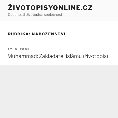
Přejít
ŽIVOTOPISYONLINE.CZ
k
Osobnosti, životopisy, společnost
obsahu
webu
RUBRIKA:
NÁBOŽENSTVÍ
PUBLIKOVÁNO
17. 6. 2008
Muhammad: Zakladatel islámu (životopis)