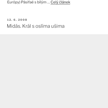
Európy) Pásifaé s bílým …
Celý článek
PUBLIKOVÁNO
12. 6. 2008
Midás. Král s oslíma ušima