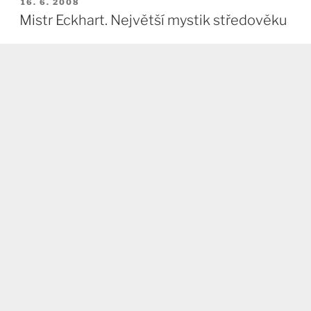
PUBLIKOVÁNO
16. 6. 2008
Mistr Eckhart. Největší mystik středověku