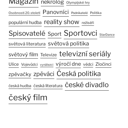
Magazín
nekrolog
Olympijské hry
Panovníci
Osobnosti 20. století
Politika
Podnikatelé
reality show
populární hudba
režiséři
Sportovci
Spisovatelé
Sport
StarDance
světová politika
světová literatura
televizní seriály
světový film
Televize
výročí dne
Ulice
Zločinci
vědci
Vojevůdci
vynálezci
Česká politika
zpěváci
zpěvačky
české divadlo
česká literatura
česká hudba
český film