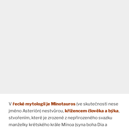
V
řecké mytologii je Mínotauros
(ve skutečnosti nese
jméno Asterión) nestvůrou,
křížencem člověka a býka
,
stvořením, které je zrozené z nepřirozeného svazku
manželky krétského krále Mínoa (syna boha Dia a