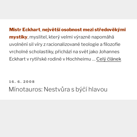
Mistr Eckhart
,
největší osobnost mezi středověkými
mystiky
, myslitel, který velmi výrazně napomáhá
uvolnění sil víry z racionalizované teologie a filozofie
vrcholné scholastiky, přichází na svět jako Johannes
Eckhart v rytířské rodině v Hochheimu …
Celý článek
PUBLIKOVÁNO
16. 6. 2008
Mínotauros: Nestvůra s býčí hlavou