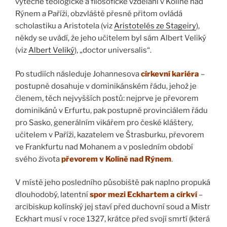
výtečné teologické a filosofické vzdělání v Kolíně nad
Rýnem a Paříži, obzvláště přesně přitom ovládá
scholastiku a Aristotela (viz
Aristotelés ze Stageiry
),
někdy se uvádí, že jeho učitelem byl sám Albert Veliký
(viz
Albert Veliký
), „doctor universalis“.
Po studiích následuje Johannesova
církevní kariéra
–
postupně dosahuje v dominikánském řádu, jehož je
členem, těch nejvyšších postů: nejprve je převorem
dominikánů v Erfurtu, pak postupně provinciálem řádu
pro Sasko, generálním vikářem pro české kláštery,
učitelem v Paříži, kazatelem ve Štrasburku, převorem
ve Frankfurtu nad Mohanem a v posledním období
svého života
převorem v Kolíně nad Rýnem
.
V místě jeho posledního působiště pak naplno propuká
dlouhodobý, latentní
spor mezi Eckhartem a církví
–
arcibiskup kolínský jej staví před duchovní soud a Mistr
Eckhart musí v roce 1327, krátce před svojí smrtí (která