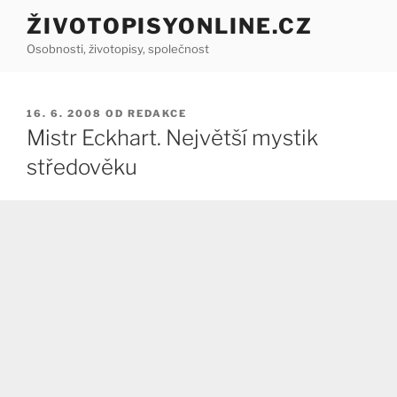
Přejít
ŽIVOTOPISYONLINE.CZ
k
Osobnosti, životopisy, společnost
obsahu
webu
PUBLIKOVÁNO
16. 6. 2008
OD
REDAKCE
Mistr Eckhart. Největší mystik
středověku