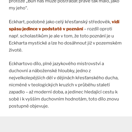
protože „Bůh nás může postrádat právě tak málo, jako
my jeho“.
Eckhart, podobně jako celý křesťanský středověk,
vidí
spásu jedince v podstatě v poznání
– rozdíl oproti
např. scholastikům je ale v tom, že toto poznání je u
Eckharta mystické a lze ho dosáhnout již v pozemském
životě.
Eckhartovo dílo, plné jazykového mistrovství a
duchovní a náboženské hloubky, jedno z
nejvelkolepějších děl v dějinách křesťanského ducha,
nicméně v teologických kruzích v průběhu staletí
zapadlo – až moderní doba, a jedinec hledající cestu k
sobě i k vyšším duchovním hodnotám, toto dílo znovu
postupně objevuje.