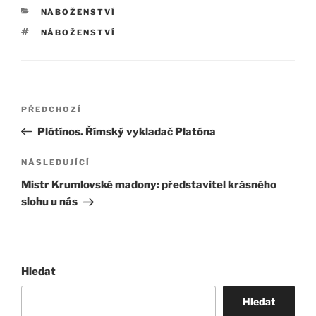
RUBRIKY
NÁBOŽENSTVÍ
ŠTÍTKY
NÁBOŽENSTVÍ
Navigace
Předchozí
PŘEDCHOZÍ
pro
příspěvek
Plótínos. Římský vykladač Platóna
příspěvek
Následující
NÁSLEDUJÍCÍ
příspěvek
Mistr Krumlovské madony: představitel krásného
slohu u nás
Hledat
Hledat