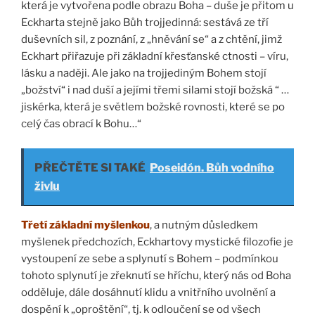
která je vytvořena podle obrazu Boha – duše je přitom u
Eckharta stejně jako Bůh trojjedinná: sestává ze tří
duševních sil, z poznání, z „hněvání se“ a z chtění, jimž
Eckhart přiřazuje při základní křesťanské ctnosti – víru,
lásku a naději. Ale jako na trojjediným Bohem stojí
„božství“ i nad duší a jejími třemi silami stojí božská “ …
jiskérka, která je světlem božské rovnosti, které se po
celý čas obrací k Bohu…“
PŘEČTĚTE SI TAKÉ
Poseidón. Bůh vodního
živlu
Třetí základní myšlenkou
, a nutným důsledkem
myšlenek předchozích, Eckhartovy mystické filozofie je
vystoupení ze sebe a splynutí s Bohem – podmínkou
tohoto splynutí je zřeknutí se hříchu, který nás od Boha
odděluje, dále dosáhnutí klidu a vnitřního uvolnění a
dospění k „oproštění“, tj. k odloučení se od všech