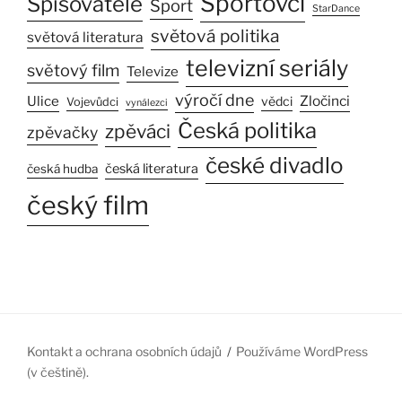
Sportovci
Spisovatelé
Sport
StarDance
světová politika
světová literatura
televizní seriály
světový film
Televize
výročí dne
Ulice
Zločinci
vědci
Vojevůdci
vynálezci
Česká politika
zpěváci
zpěvačky
české divadlo
česká literatura
česká hudba
český film
Kontakt a ochrana osobních údajů
Používáme WordPress
(v češtině).