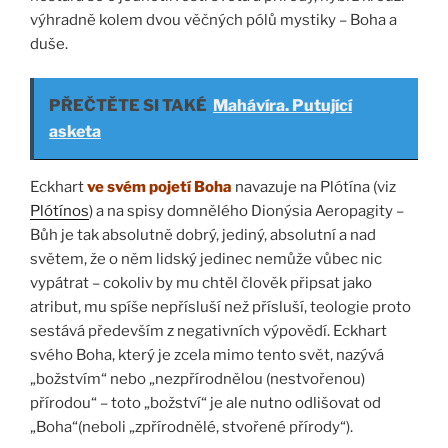
výhradně kolem dvou věčných pólů mystiky – Boha a
duše.
PŘEČTĚTE SI TAKÉ
Mahávíra. Putující
asketa
Eckhart
ve svém pojetí Boha
navazuje na Plótína (viz
Plótínos
) a na spisy domnělého Dionýsia Aeropagity –
Bůh je tak absolutně dobrý, jediný, absolutní a nad
světem, že o něm lidský jedinec nemůže vůbec nic
vypátrat – cokoliv by mu chtěl člověk připsat jako
atribut, mu spíše nepřísluší než přísluší, teologie proto
sestává především z negativních výpovědí. Eckhart
svého Boha, který je zcela mimo tento svět, nazývá
„božstvím“ nebo „nezpřírodnělou (nestvořenou)
přírodou“ – toto „božství“ je ale nutno odlišovat od
„Boha“(neboli „zpřírodnělé, stvořené přírody“).