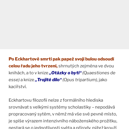
Po Eckhartově smrti pak papež svojí bulou odsoudí
celou řadu jeho tvrzení,
shrnutých zejména ve dvou
knihách, a to v knize
„Otázky o bytí“
(Quaestiones de
esse)
a knize
„Trojité dílo“
(Opus tripartium)
, jako
kacířství.
Eckhartovu filozofii nelze z formálního hlediska
srovnávat s velkými systémy scholastiky – nepodává
propracovaný sytém, v němž má vše své pevné místo,
je spíše výrazem intenzivního náboženského prožitku,
nestará se o jednotlivosti světa a přírody, nýbrž krouží