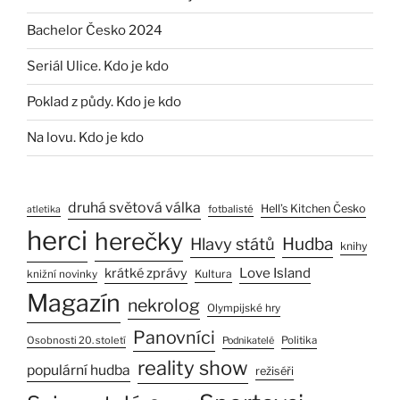
Bachelor Česko 2024
Seriál Ulice. Kdo je kdo
Poklad z půdy. Kdo je kdo
Na lovu. Kdo je kdo
druhá světová válka
Hell’s Kitchen Česko
fotbalisté
atletika
herci
herečky
Hlavy států
Hudba
knihy
Love Island
krátké zprávy
Kultura
knižní novinky
Magazín
nekrolog
Olympijské hry
Panovníci
Osobnosti 20. století
Politika
Podnikatelé
reality show
populární hudba
režiséři