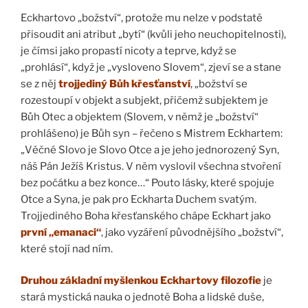
Eckhartovo „božství“, protože mu nelze v podstatě
přisoudit ani atribut „bytí“ (kvůli jeho neuchopitelnosti),
je čímsi jako propastí nicoty a teprve, když se
„prohlásí“, když je „vysloveno Slovem“, zjeví se a stane
se z něj
trojjediný Bůh křesťanství
, „božství se
rozestoupí v objekt a subjekt, přičemž subjektem je
Bůh Otec a objektem (Slovem, v němž je „božství“
prohlášeno) je Bůh syn – řečeno s Mistrem Eckhartem:
„Věčné Slovo je Slovo Otce a je jeho jednorozený Syn,
náš Pán Ježíš Kristus. V něm vyslovil všechna stvoření
bez počátku a bez konce…“ Pouto lásky, které spojuje
Otce a Syna, je pak pro Eckharta Duchem svatým.
Trojjediného Boha křesťanského chápe Eckhart jako
první „emanaci“
, jako vyzáření původnějšího „božství“,
které stojí nad ním.
Druhou základní myšlenkou Eckhartovy filozofie
je
stará mystická nauka o jednotě Boha a lidské duše,