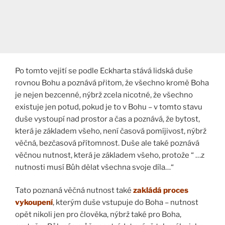
Po tomto vejití se podle Eckharta stává lidská duše
rovnou Bohu a poznává přitom, že všechno kromě Boha
je nejen bezcenné, nýbrž zcela nicotné, že všechno
existuje jen potud, pokud je to v Bohu – v tomto stavu
duše vystoupí nad prostor a čas a poznává, že bytost,
která je základem všeho, není časová pomíjivost, nýbrž
věčná, bezčasová přítomnost. Duše ale také poznává
věčnou nutnost, která je základem všeho, protože “ …z
nutnosti musí Bůh dělat všechna svoje díla…“
Tato poznaná věčná nutnost také
zakládá proces
vykoupení
, kterým duše vstupuje do Boha – nutnost
opět nikoli jen pro člověka, nýbrž také pro Boha,