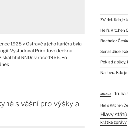
Zrádci. Kdo je 
Hell’s Kitchen 
Bachelor Česk
rvence 1928 v Ostravě a jeho kariéra byla
logií. Vystudoval Přírodovědeckou
Seriál Ulice. Kd
získal titul RNDr. v roce 1966. Po
Poklad z půdy. 
lánek
Na lovu. Kdo je
druhá 
atletika
yně s vášní pro výšky a
Hell’s Kitchen Č
Hlavy států
krátké zprávy