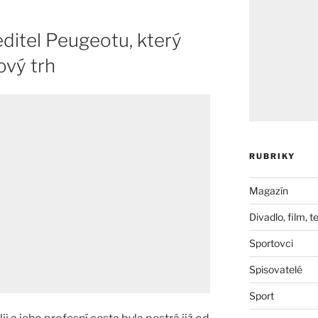
editel Peugeotu, který
ový trh
RUBRIKY
Magazín
Divadlo, film, t
Sportovci
Spisovatelé
Sport