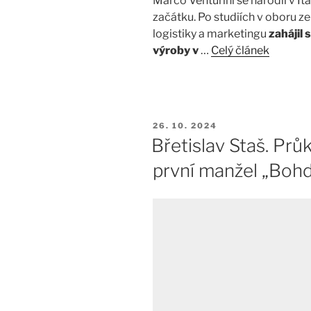
Marco Venturini se narodil v Itál
začátku. Po studiích v oboru z
logistiky a marketingu
zahájil 
výroby v
…
Celý článek
PUBLIKOVÁNO
26. 10. 2024
Břetislav Staš. Prů
první manžel „Bohd