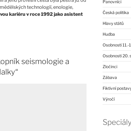
ii a jeho profesní cesta byla pestrá již od
Panovníci
emědělských technologií, enologie,
Česká politika
svou kariéru v roce 1992 jako asistent
Hlavy států
Hudba
Osobnosti 11.-19
Osobnosti 20. s
kopník seismologie a
Zločinci
alky“
Zábava
Fiktivní postav
Výročí
Speciál