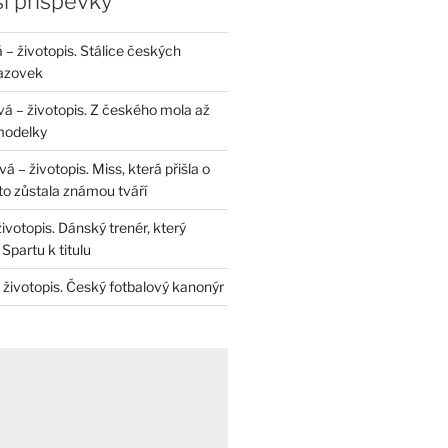
í příspěvky
– životopis. Stálice českých
razovek
á – životopis. Z českého mola až
modelky
 – životopis. Miss, která přišla o
to zůstala známou tváří
životopis. Dánský trenér, který
Spartu k titulu
 životopis. Český fotbalový kanonýr