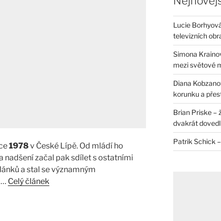
Nejnovějš
Lucie Borhyová 
televizních ob
Simona Krainov
mezi světové 
Diana Kobzanová
korunku a přes
Brian Priske – 
dvakrát dovedl 
Patrik Schick –
oce
1978
v České Lípě. Od mládí ho
a nadšení začal pak sdílet s ostatními
lánků a stal se významným
 …
Celý článek