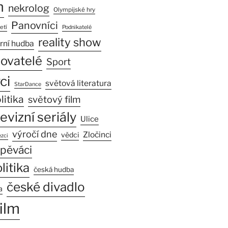
n
nekrolog
Olympijské hry
Panovníci
etí
Podnikatelé
reality show
rní hudba
sovatelé
Sport
ci
světová literatura
StarDance
litika
světový film
levizní seriály
Ulice
výročí dne
Zločinci
vědci
zci
pěváci
litika
česká hudba
české divadlo
a
ilm