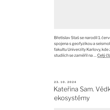
Břetislav Staš se narodil 1. če
spojena s geofyzikou a seismo
fakultu Univerzity Karlovy, kde 
studiích se zaměřil na …
Celý č
PUBLIKOVÁNO
23. 10. 2024
Kateřina Sam. Vědk
ekosystémy