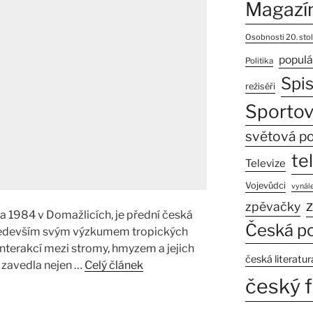
Magazí
Osobnosti 20. stol
populá
Politika
Spi
režiséři
Sportov
světová po
te
Televize
Vojevůdci
vynále
z
zpěvačky
na 1984 v Domažlicích, je přední česká
Česká po
především svým výzkumem tropických
nterakcí mezi stromy, hmyzem a jejich
česká literatur
i zavedla nejen …
Celý článek
český f