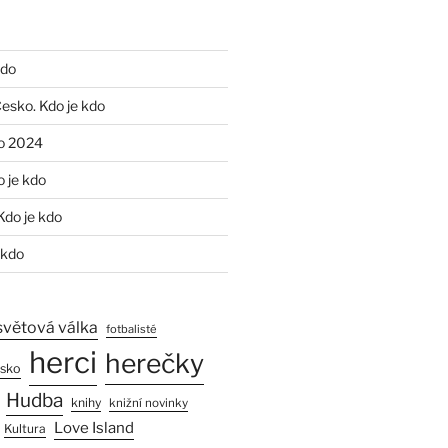
kdo
Česko. Kdo je kdo
o 2024
o je kdo
Kdo je kdo
 kdo
světová válka
fotbalisté
herci
herečky
esko
Hudba
knihy
knižní novinky
Love Island
Kultura