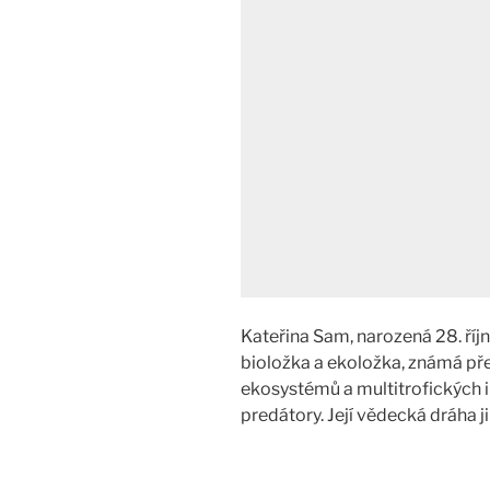
Kateřina Sam, narozená 28. říj
bioložka a ekoložka, známá 
ekosystémů a multitrofických i
predátory. Její vědecká dráha j