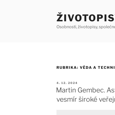
Přejít
k
ŽIVOTOPIS
obsahu
webu
Osobnosti, životopisy, společn
RUBRIKA:
VĚDA A TECHN
PUBLIKOVÁNO
4. 12. 2024
Martin Gembec. Ast
vesmír široké veřej