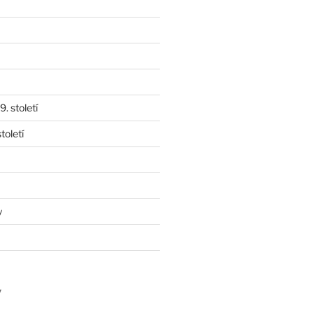
. století
toletí
y
y