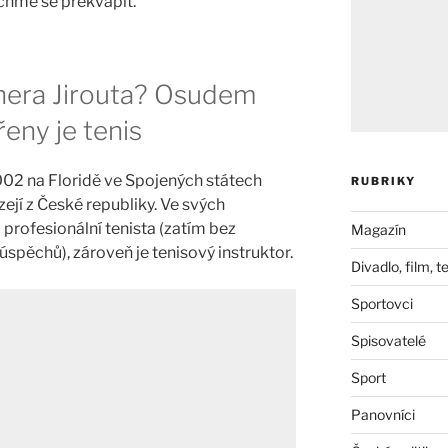
chme se překvapit.
phera Jirouta? Osudem
eny je tenis
2002 na Floridě ve Spojených státech
RUBRIKY
ejí z České republiky. Ve svých
o profesionální tenista (zatím bez
Magazín
pěchů), zároveň je tenisový instruktor.
Divadlo, film, t
Sportovci
Spisovatelé
Sport
Panovníci