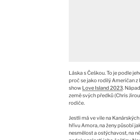
Láska s Češkou. To je podle jeh
proč se jako rodilý Američan z F
show
Love Island 2023
. Nápad
země svých předků (Chris Jirou
rodiče.
Jestli má ve vile na Kanárskýc
hřívu Amora, na ženy působí j
nesmělost a ostýchavost, na 