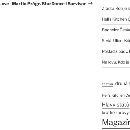
příspěvek
 Love
Martin Prágr. StarDance i Survivor
Zrádci. Kdo je 
Hell’s Kitchen 
Bachelor Česk
Seriál Ulice. Kd
Poklad z půdy. 
Na lovu. Kdo je
druhá 
atletika
Hell’s Kitchen Č
Hlavy států
krátké zprávy
Magazí