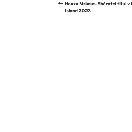
pro
příspěvek
Honza Mrkous. Sběratel titul v
Island 2023
příspěvek