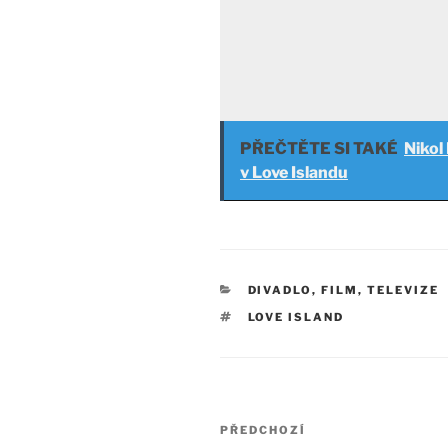
PŘEČTĚTE SI TAKÉ
Nikol
v Love Islandu
RUBRIKY
DIVADLO, FILM, TELEVIZE
ŠTÍTKY
LOVE ISLAND
Navigace
Předchozí
PŘEDCHOZÍ