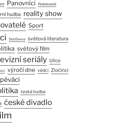
Panovníci
etí
Podnikatelé
reality show
rní hudba
sovatelé
Sport
ci
světová literatura
StarDance
litika
světový film
levizní seriály
Ulice
výročí dne
Zločinci
vědci
zci
pěváci
litika
česká hudba
české divadlo
a
ilm