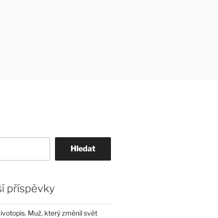
Hledat
í příspěvky
životopis. Muž, který změnil svět