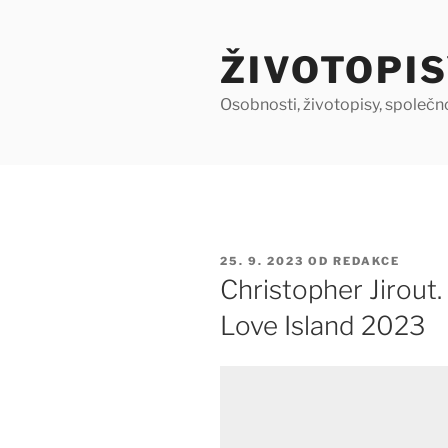
Přejít
k
ŽIVOTOPIS
obsahu
webu
Osobnosti, životopisy, společn
PUBLIKOVÁNO
25. 9. 2023
OD
REDAKCE
Christopher Jirout
Love Island 2023