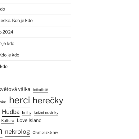
kdo
Česko. Kdo je kdo
o 2024
o je kdo
Kdo je kdo
 kdo
světová válka
fotbalisté
herci
herečky
esko
Hudba
knihy
knižní novinky
Love Island
Kultura
n
nekrolog
Olympijské hry