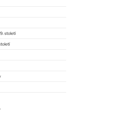
. století
toletí
y
y