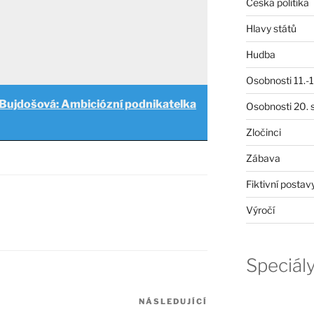
Česká politika
Hlavy států
Hudba
Osobnosti 11.-19
 Bujdošová: Ambiciózní podnikatelka
Osobnosti 20. s
Zločinci
Zábava
Fiktivní postav
Výročí
Speciál
NÁSLEDUJÍCÍ
Následující