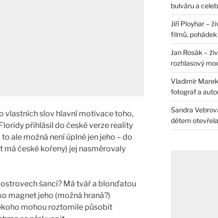
bulváru a celeb
Jiří Ployhar – 
filmů, pohádek i
Jan Rosák – živ
rozhlasový mo
Vladimír Marek 
fotograf a auto
Sandra Vebrová 
o vlastních slov hlavní motivace toho,
dětem otevřela 
loridy přihlásil do české verze reality
 to ale možná není úplně jen jeho – do
t má české kořeny) jej nasměrovaly
h ostrovech šanci? Má tvář a blonďatou
ako magnet jeho (možná hraná?)
někoho mohou roztomile působit