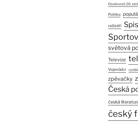
Osobnosti 20. stol
populá
Politika
Spi
režiséři
Sportov
světová po
te
Televize
Vojevůdci
vynále
z
zpěvačky
Česká po
česká literatur
český f