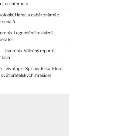
rit na internetu
životopis. Herec a dabér známý z
 seriálů
otopis. Legendární televizní i
derátor
– životopis. Válečný reportér,
r knih
– životopis. Spisovatelka, která
svět přátelských strašidel