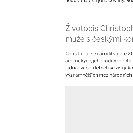
nedokonalosti jeho češtiny. Ne
Životopis Christo
muže s českými koř
Chris Jirout se narodil v roce 
amerických, jeho rodiče pocház
jednadvaceti letech se živí jak
významnějších mezinárodních ús