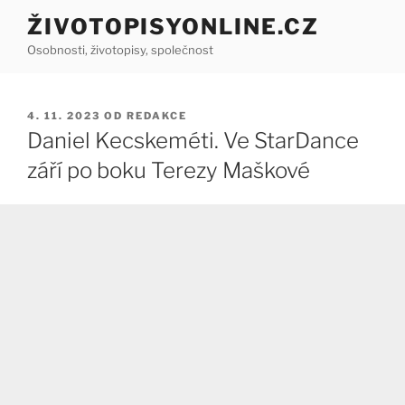
Přejít
ŽIVOTOPISYONLINE.CZ
k
Osobnosti, životopisy, společnost
obsahu
webu
PUBLIKOVÁNO
4. 11. 2023
OD
REDAKCE
Daniel Kecskeméti. Ve StarDance
září po boku Terezy Maškové