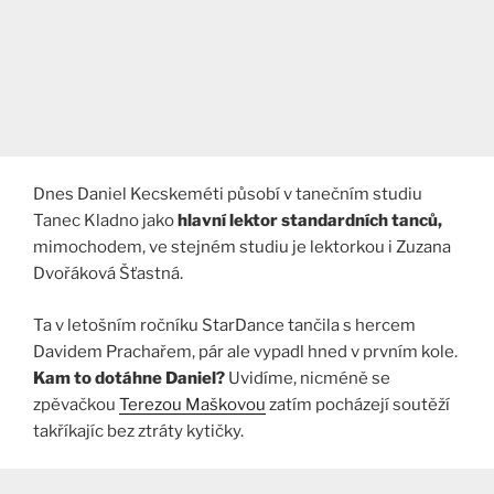
Dnes Daniel Kecskeméti působí v tanečním studiu
Tanec Kladno jako
hlavní lektor standardních tanců,
mimochodem, ve stejném studiu je lektorkou i Zuzana
Dvořáková Šťastná.
Ta v letošním ročníku StarDance tančila s hercem
Davidem Prachařem, pár ale vypadl hned v prvním kole.
Kam to dotáhne Daniel?
Uvidíme, nicméně se
zpěvačkou
Terezou Maškovou
zatím pocházejí soutěží
takříkajíc bez ztráty kytičky.