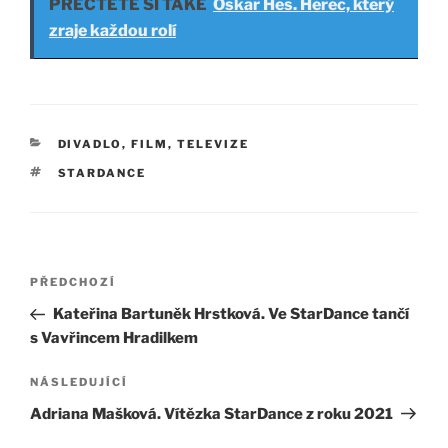
PŘEČTĚTE SI TAKÉ
Oskar Hes. Herec, který
zraje každou rolí
RUBRIKY
DIVADLO, FILM, TELEVIZE
ŠTÍTKY
STARDANCE
Navigace
Předchozí
PŘEDCHOZÍ
pro
příspěvek
Kateřina Bartuněk Hrstková. Ve StarDance tančí
příspěvek
s Vavřincem Hradilkem
Následující
NÁSLEDUJÍCÍ
příspěvek
Adriana Mašková. Vítězka StarDance z roku 2021