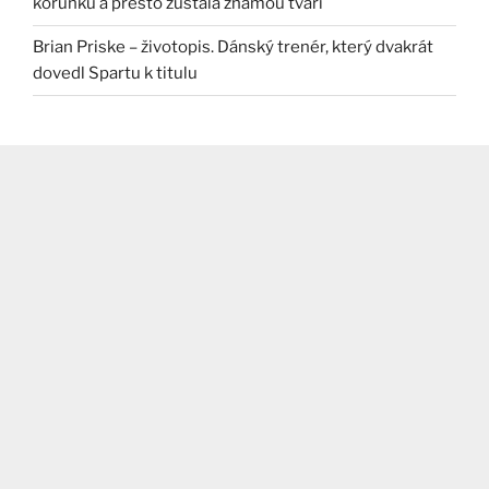
korunku a přesto zůstala známou tváří
Brian Priske – životopis. Dánský trenér, který dvakrát
dovedl Spartu k titulu