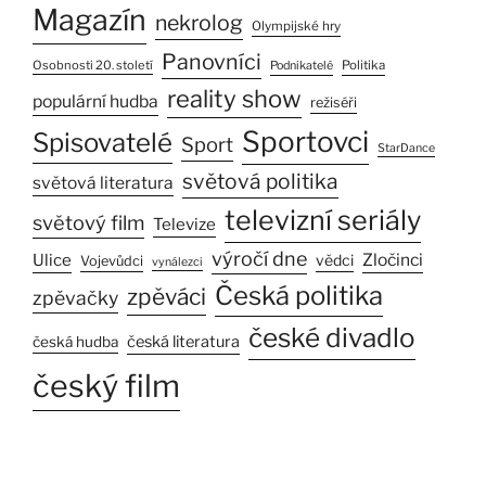
Magazín
nekrolog
Olympijské hry
Panovníci
Osobnosti 20. století
Politika
Podnikatelé
reality show
populární hudba
režiséři
Sportovci
Spisovatelé
Sport
StarDance
světová politika
světová literatura
televizní seriály
světový film
Televize
výročí dne
Ulice
Zločinci
vědci
Vojevůdci
vynálezci
Česká politika
zpěváci
zpěvačky
české divadlo
česká literatura
česká hudba
český film