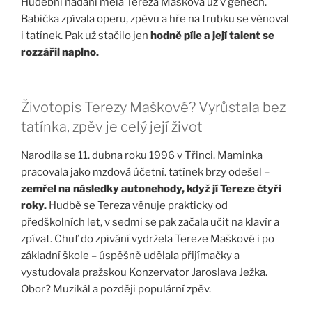
Hudební nadání měla Tereza Mašková už v genech.
Babička zpívala operu, zpěvu a hře na trubku se věnoval
i tatínek. Pak už stačilo jen
hodně píle a její talent se
rozzářil naplno.
Životopis Terezy Maškové? Vyrůstala bez
tatínka, zpěv je celý její život
Narodila se 11. dubna roku 1996 v Třinci. Maminka
pracovala jako mzdová účetní. tatínek brzy odešel –
zemřel na následky autonehody, když jí Tereze čtyři
roky.
Hudbě se Tereza věnuje prakticky od
předškolních let, v sedmi se pak začala učit na klavír a
zpívat. Chuť do zpívání vydržela Tereze Maškové i po
základní škole – úspěšně udělala přijímačky a
vystudovala pražskou Konzervator Jaroslava Ježka.
Obor? Muzikál a později populární zpěv.