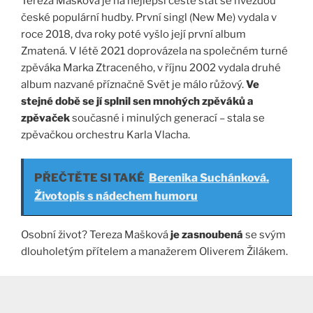
Tereza Mašková je na nejlepší cestě stát se hvězdou
české populární hudby. První singl (New Me) vydala v
roce 2018, dva roky poté vyšlo její první album
Zmatená. V létě 2021 doprovázela na společném turné
zpěváka Marka Ztraceného, v říjnu 2002 vydala druhé
album nazvané příznačně Svět je málo růžový.
Ve
stejné době se jí splnil sen mnohých zpěváků a
zpěvaček
současné i minulých generací – stala se
zpěvačkou orchestru Karla Vlacha.
PŘEČTĚTE SI TAKÉ
Berenika Suchánková.
Životopis s nádechem humoru
Osobní život? Tereza Mašková
je zasnoubená
se svým
dlouholetým přítelem a manažerem Oliverem Žilákem.