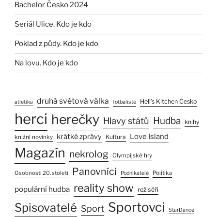
Bachelor Česko 2024
Seriál Ulice. Kdo je kdo
Poklad z půdy. Kdo je kdo
Na lovu. Kdo je kdo
druhá světová válka
Hell’s Kitchen Česko
atletika
fotbalisté
herci
herečky
Hlavy států
Hudba
knihy
Love Island
krátké zprávy
Kultura
knižní novinky
Magazín
nekrolog
Olympijské hry
Panovníci
Osobnosti 20. století
Politika
Podnikatelé
reality show
populární hudba
režiséři
Sportovci
Spisovatelé
Sport
StarDance