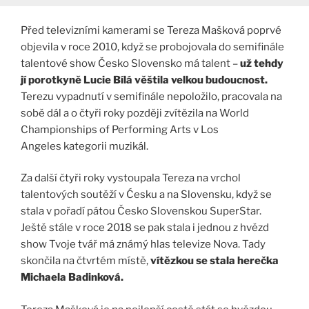
Před televizními kamerami se Tereza Mašková poprvé
objevila v roce 2010, když se probojovala do semifinále
talentové show Česko Slovensko má talent –
už tehdy
jí porotkyně Lucie Bílá věštila velkou budoucnost.
Terezu vypadnutí v semifinále nepoložilo, pracovala na
sobě dál a o čtyři roky později zvítězila na World
Championships of Performing Arts v Los
Angeles kategorii muzikál.
Za další čtyři roky vystoupala Tereza na vrchol
talentových soutěží v Ćesku a na Slovensku, když se
stala v pořadí pátou Česko Slovenskou SuperStar.
Ještě stále v roce 2018 se pak stala i jednou z hvězd
show Tvoje tvář má známý hlas televize Nova. Tady
skončila na čtvrtém místě,
vítězkou se stala herečka
Michaela Badinková.