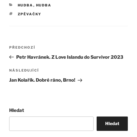
RUBRIKY
HUDBA
,
HUDBA
ŠTÍTKY
ZPĚVAČKY
Navigace
Předchozí
PŘEDCHOZÍ
pro
příspěvek
Petr Havránek. Z Love Islandu do Survivor 2023
příspěvek
Následující
NÁSLEDUJÍCÍ
příspěvek
Jan Kolařík. Dobré ráno, Brno!
Hledat
Hledat