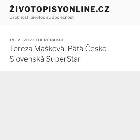
Přejít
ŽIVOTOPISYONLINE.CZ
k
Osobnosti, životopisy, společnost
obsahu
webu
PUBLIKOVÁNO
19. 2. 2023
OD
REDAKCE
Tereza Mašková. Pátá Česko
Slovenská SuperStar