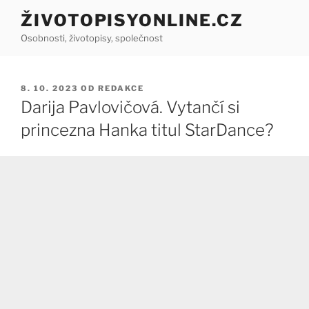
Přejít
ŽIVOTOPISYONLINE.CZ
k
Osobnosti, životopisy, společnost
obsahu
webu
PUBLIKOVÁNO
8. 10. 2023
OD
REDAKCE
Darija Pavlovičová. Vytančí si
princezna Hanka titul StarDance?