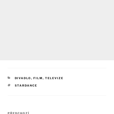
RUBRIKY
DIVADLO, FILM, TELEVIZE
ŠTÍTKY
STARDANCE
Navigace
Předchozí
PŘEDCHOZÍ