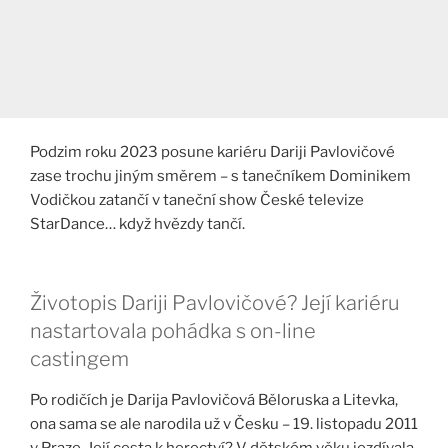
Podzim roku 2023 posune kariéru Dariji Pavlovičové
zase trochu jiným směrem – s tanečníkem Dominikem
Vodičkou zatančí v taneční show České televize
StarDance… když hvězdy tančí.
Životopis Dariji Pavlovičové? Její kariéru
nastartovala pohádka s on-line
castingem
Po rodičích je Darija Pavlovičová Běloruska a Litevka,
ona sama se ale narodila už v Česku – 19. listopadu 2011
v Praze. Její cesta k herectví? V dětském věku jezdívala