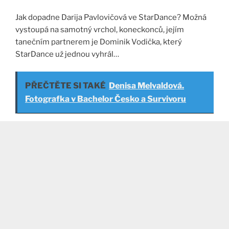
Jak dopadne Darija Pavlovičová ve StarDance? Možná
vystoupá na samotný vrchol, koneckonců, jejím
tanečním partnerem je Dominik Vodička, který
StarDance už jednou vyhrál…
PŘEČTĚTE SI TAKÉ
Denisa Melvaldová.
Fotografka v Bachelor Česko a Survivoru