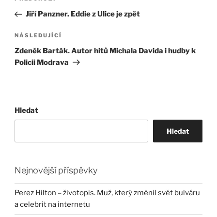
pro
příspěvek
Jiří Panzner. Eddie z Ulice je zpět
příspěvek
Následující
NÁSLEDUJÍCÍ
příspěvek
Zdeněk Barták. Autor hitů Michala Davida i hudby k
Policii Modrava
Hledat
Hledat
Nejnovější příspěvky
Perez Hilton – životopis. Muž, který změnil svět bulváru
a celebrit na internetu