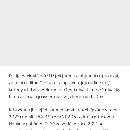
Darija Pavlovičová? Už její jméno a příjmení napovídají,
že není rodilou Češkou – a opravdu, její rodiče mají
kořeny v Litvě a Bělorusku. Čeští diváci a české divačky
filmů a seriálů ji ovšem za svoji berou na 100 %.
Kde všude ji v jejích jednadvaceti letech (psáno v roce
2023) mohli vidět? V roce 2020 si zahrála princeznu
Hanku v pohádce O léčivé vodě. V roce 2021 se