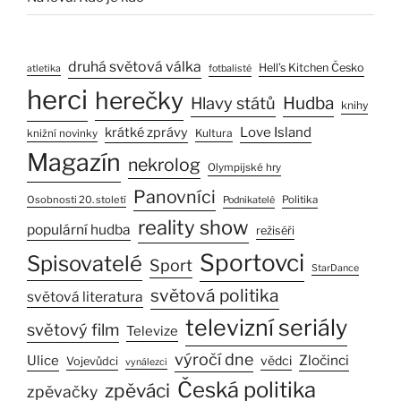
druhá světová válka
Hell’s Kitchen Česko
atletika
fotbalisté
herci
herečky
Hlavy států
Hudba
knihy
Love Island
krátké zprávy
Kultura
knižní novinky
Magazín
nekrolog
Olympijské hry
Panovníci
Osobnosti 20. století
Politika
Podnikatelé
reality show
populární hudba
režiséři
Sportovci
Spisovatelé
Sport
StarDance
světová politika
světová literatura
televizní seriály
světový film
Televize
výročí dne
Ulice
Zločinci
vědci
Vojevůdci
vynálezci
Česká politika
zpěváci
zpěvačky