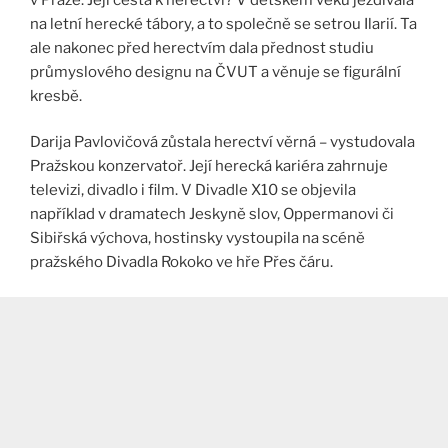
na letní herecké tábory, a to společně se setrou Ilarií. Ta
ale nakonec před herectvím dala přednost studiu
průmyslového designu na ČVUT a věnuje se figurální
kresbě.
Darija Pavlovičová zůstala herectví věrná – vystudovala
Pražskou konzervatoř. Její herecká kariéra zahrnuje
televizi, divadlo i film. V Divadle X10 se objevila
například v dramatech Jeskyně slov, Oppermanovi či
Sibiřská výchova, hostinsky vystoupila na scéně
pražského Divadla Rokoko ve hře Přes čáru.