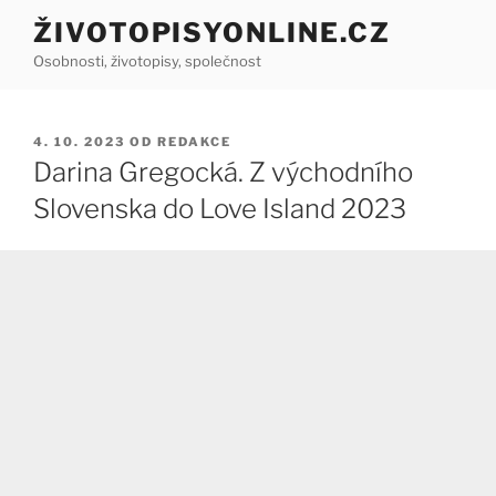
Přejít
ŽIVOTOPISYONLINE.CZ
k
Osobnosti, životopisy, společnost
obsahu
webu
PUBLIKOVÁNO
4. 10. 2023
OD
REDAKCE
Darina Gregocká. Z východního
Slovenska do Love Island 2023