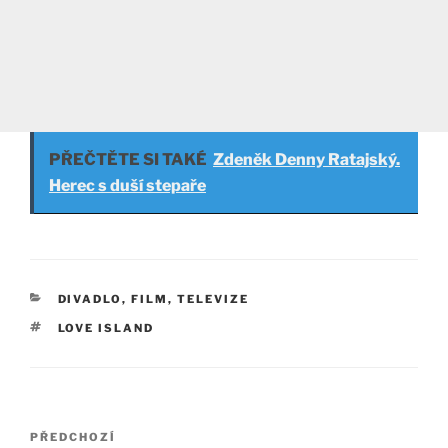
PŘEČTĚTE SI TAKÉ
Zdeněk Denny Ratajský.
Herec s duší stepaře
RUBRIKY
DIVADLO, FILM, TELEVIZE
ŠTÍTKY
LOVE ISLAND
Navigace
Předchozí
PŘEDCHOZÍ