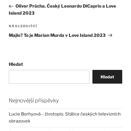
pro
příspěvek
Oliver Průcha. Český Leonardo DiCaprio a Love
příspěvek
Island 2023
Následující
NÁSLEDUJÍCÍ
příspěvek
Majlo? To je Marian Murda v Love Island 2023
Hledat
Hledat
Nejnovější příspěvky
Lucie Borhyová – životopis. Stálice českých televizních
obrazovek