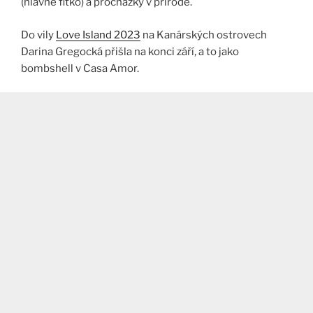
(hlavně fitko) a procházky v přírodě.
Do vily
Love Island 2023
na Kanárských ostrovech
Darina Gregocká přišla na konci září, a to jako
bombshell v Casa Amor.