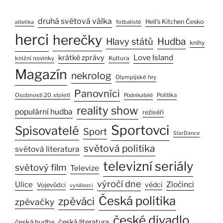
druhá světová válka
Hell’s Kitchen Česko
fotbalisté
atletika
herci
herečky
Hlavy států
Hudba
knihy
Love Island
krátké zprávy
Kultura
knižní novinky
Magazín
nekrolog
Olympijské hry
Panovníci
Osobnosti 20. století
Politika
Podnikatelé
reality show
populární hudba
režiséři
Sportovci
Spisovatelé
Sport
StarDance
světová politika
světová literatura
televizní seriály
světový film
Televize
výročí dne
Ulice
Zločinci
vědci
Vojevůdci
vynálezci
Česká politika
zpěváci
zpěvačky
české divadlo
česká literatura
česká hudba