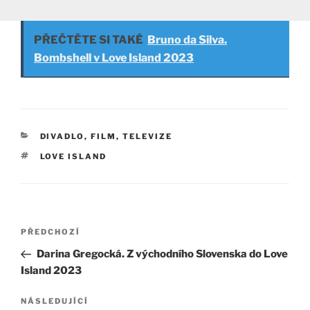
PŘEČTĚTE SI TAKÉ
Bruno da Silva.
Bombshell v Love Island 2023
RUBRIKY
DIVADLO, FILM, TELEVIZE
ŠTÍTKY
LOVE ISLAND
Navigace
Předchozí
PŘEDCHOZÍ
pro
příspěvek
Darina Gregocká. Z východního Slovenska do Love
příspěvek
Island 2023
Následující
NÁSLEDUJÍCÍ