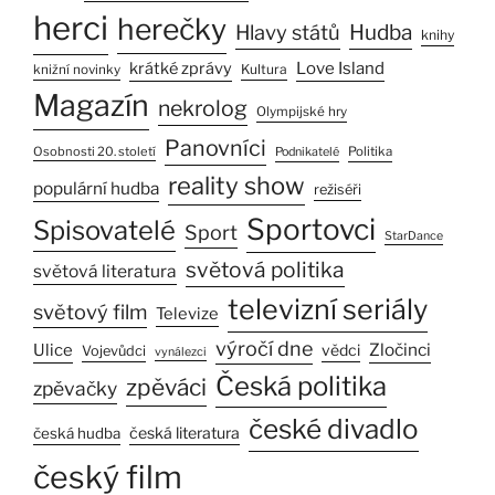
herci
herečky
Hlavy států
Hudba
knihy
Love Island
krátké zprávy
Kultura
knižní novinky
Magazín
nekrolog
Olympijské hry
Panovníci
Osobnosti 20. století
Politika
Podnikatelé
reality show
populární hudba
režiséři
Sportovci
Spisovatelé
Sport
StarDance
světová politika
světová literatura
televizní seriály
světový film
Televize
výročí dne
Zločinci
Ulice
vědci
Vojevůdci
vynálezci
Česká politika
zpěváci
zpěvačky
české divadlo
česká literatura
česká hudba
český film