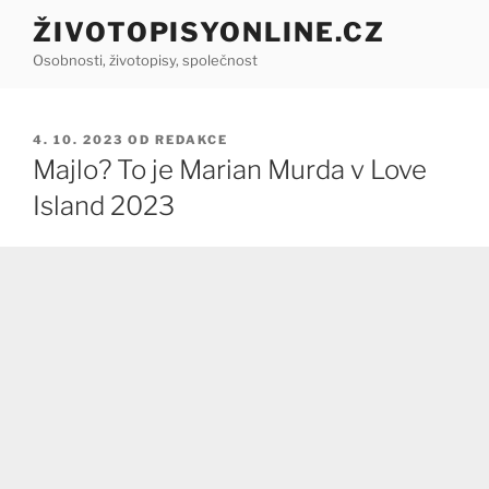
Přejít
ŽIVOTOPISYONLINE.CZ
k
Osobnosti, životopisy, společnost
obsahu
webu
PUBLIKOVÁNO
4. 10. 2023
OD
REDAKCE
Majlo? To je Marian Murda v Love
Island 2023