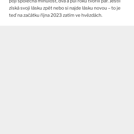
pojí společná minulost, dva a půl roku tvořili pár. Jestli
získá svoji lásku zpět nebo si najde lásku novou – to je
teď na začátku října 2023 zatím ve hvězdách.