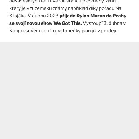
devadesátých let i hvězda stand up comedy, žánru,
který je v tuzemsku známý například díky pořadu Na
Stojáka. V dubnu 2023
přijede Dylan Moran do Prahy
se svojí novou show We Got This.
Vystoupí 3. dubna v
Kongresovém centru, vstupenky jsou již v prodeji.