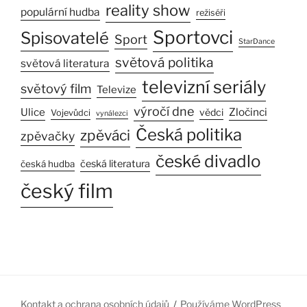
reality show
populární hudba
režiséři
Sportovci
Spisovatelé
Sport
StarDance
světová politika
světová literatura
televizní seriály
světový film
Televize
výročí dne
Ulice
Zločinci
vědci
Vojevůdci
vynálezci
Česká politika
zpěváci
zpěvačky
české divadlo
česká literatura
česká hudba
český film
Kontakt a ochrana osobních údajů
Používáme WordPress