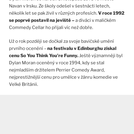
Navan v Irsku. Ze školy odešel v šestnácti letech,
několik let se pak živil v různých profesích.
V roce 1992
se poprvé postavil na jeviště –
a diváci v maličkém
Commedy Cellar ho přijali víc než dobře.
Už o rok později se dočkal za svoje bavičské umění
prvního ocenění –
na festivalu v Edinburghu získal
cenu So You Think You’re Funny.
Ještě významněji byl
Dylan Moran oceněný v roce 1994, kdy se stal
nejmladším držitelem Perrier Comedy Award,
nejprestižnější cenu pro umělce v žánru komedie ve
Velké Británii.