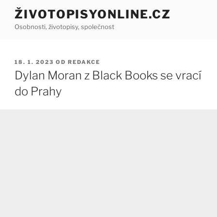
Přejít
ŽIVOTOPISYONLINE.CZ
k
Osobnosti, životopisy, společnost
obsahu
webu
PUBLIKOVÁNO
18. 1. 2023
OD
REDAKCE
Dylan Moran z Black Books se vrací
do Prahy