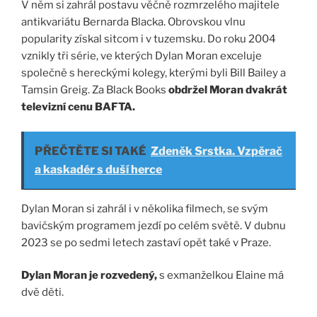
V něm si zahrál postavu věčně rozmrzelého majitele
antikvariátu Bernarda Blacka. Obrovskou vlnu
popularity získal sitcom i v tuzemsku. Do roku 2004
vznikly tři série, ve kterých Dylan Moran exceluje
společně s hereckými kolegy, kterými byli Bill Bailey a
Tamsin Greig. Za Black Books
obdržel Moran dvakrát
televizní cenu BAFTA.
PŘEČTĚTE SI TAKÉ
Zdeněk Srstka. Vzpěrač
a kaskadér s duší herce
Dylan Moran si zahrál i v několika filmech, se svým
bavičským programem jezdí po celém světě. V dubnu
2023 se po sedmi letech zastaví opět také v Praze.
Dylan Moran je rozvedený,
s exmanželkou Elaine má
dvě děti.