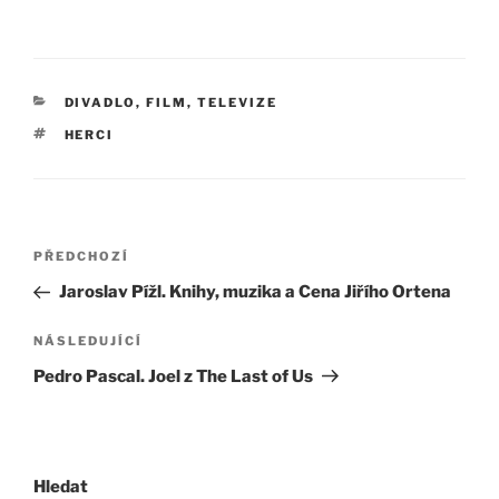
RUBRIKY
DIVADLO, FILM, TELEVIZE
ŠTÍTKY
HERCI
Navigace
Předchozí
PŘEDCHOZÍ
pro
příspěvek
Jaroslav Pížl. Knihy, muzika a Cena Jiřího Ortena
příspěvek
Následující
NÁSLEDUJÍCÍ
příspěvek
Pedro Pascal. Joel z The Last of Us
Hledat