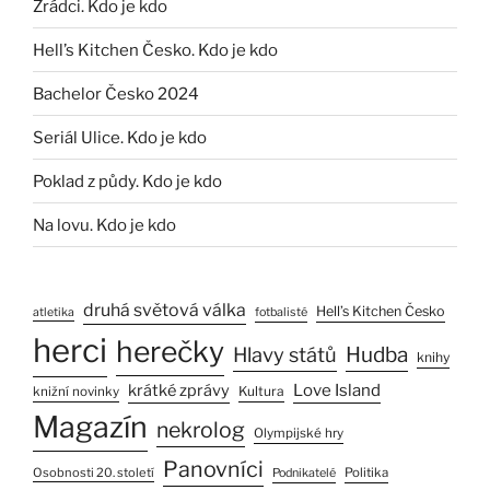
Zrádci. Kdo je kdo
Hell’s Kitchen Česko. Kdo je kdo
Bachelor Česko 2024
Seriál Ulice. Kdo je kdo
Poklad z půdy. Kdo je kdo
Na lovu. Kdo je kdo
druhá světová válka
Hell’s Kitchen Česko
atletika
fotbalisté
herci
herečky
Hlavy států
Hudba
knihy
Love Island
krátké zprávy
Kultura
knižní novinky
Magazín
nekrolog
Olympijské hry
Panovníci
Osobnosti 20. století
Politika
Podnikatelé