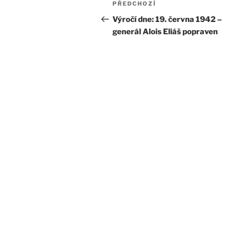
Předchozí
PŘEDCHOZÍ
pro
příspěvek
Výročí dne: 19. června 1942 –
generál Alois Eliáš popraven
příspěvek