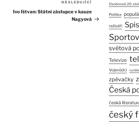
NÁSLEDUJÍCÍ
Následující
Osobnosti 20. stol
příspěvek
Ivo Ištvan: Státní zástupce v kauze
populá
Politika
Nagyová
Spi
režiséři
Sportov
světová po
te
Televize
Vojevůdci
vynále
z
zpěvačky
Česká po
česká literatur
český f