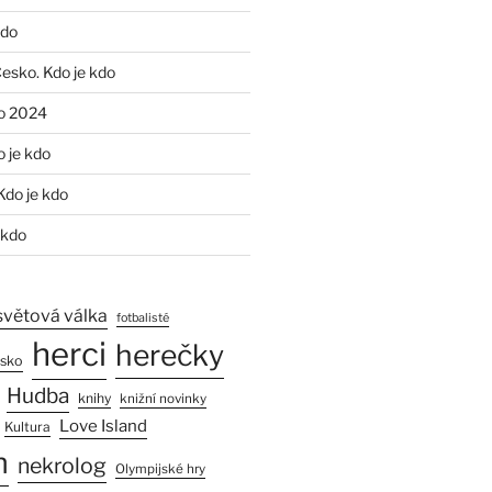
kdo
Česko. Kdo je kdo
o 2024
o je kdo
Kdo je kdo
 kdo
světová válka
fotbalisté
herci
herečky
esko
Hudba
knihy
knižní novinky
Love Island
Kultura
n
nekrolog
Olympijské hry