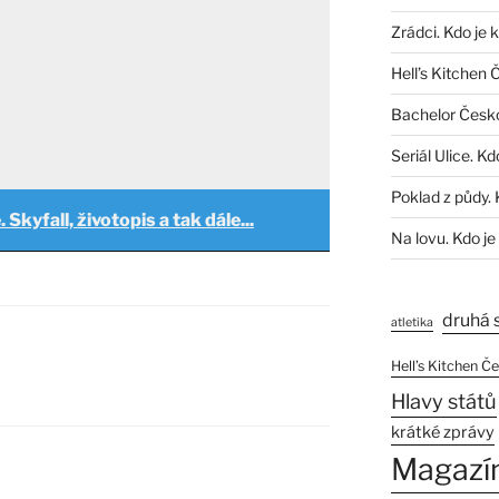
Zrádci. Kdo je 
Hell’s Kitchen 
Bachelor Česk
Seriál Ulice. Kd
Poklad z půdy. 
 Skyfall, životopis a tak dále...
Na lovu. Kdo je
druhá 
atletika
Hell’s Kitchen Č
Hlavy států
krátké zprávy
Magazí