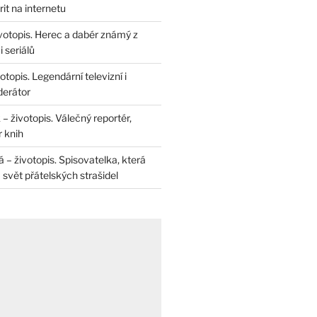
rit na internetu
životopis. Herec a dabér známý z
 seriálů
otopis. Legendární televizní i
derátor
– životopis. Válečný reportér,
r knih
– životopis. Spisovatelka, která
svět přátelských strašidel