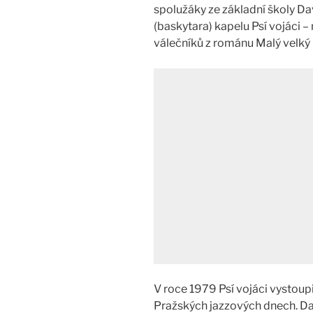
spolužáky ze základní školy D
(baskytara) kapelu Psí vojáci –
válečníků z románu Malý velký
V roce 1979 Psí vojáci vystoupi
Pražských jazzových dnech. Další