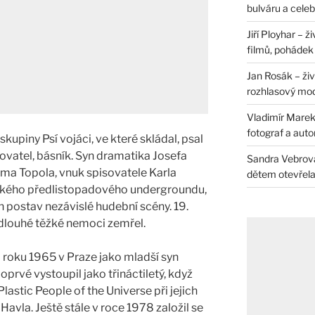
bulváru a celeb
Jiří Ployhar – 
filmů, pohádek i
Jan Rosák – živ
rozhlasový mo
Vladimír Marek 
fotograf a auto
skupiny Psí vojáci, ve které skládal, psal
pisovatel, básník. Syn dramatika Josefa
Sandra Vebrová 
yma Topola, vnuk spisovatele Karla
dětem otevřela 
ského předlistopadového undergroundu,
h postav nezávislé hudební scény. 19.
 dlouhé těžké nemoci zemřel.
na roku 1965 v Praze jako mladší syn
prvé vystoupil jako třináctiletý, když
astic People of the Universe při jejich
avla. Ještě stále v roce 1978 založil se