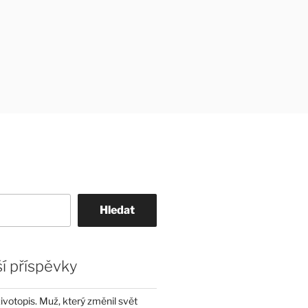
Hledat
í příspěvky
životopis. Muž, který změnil svět