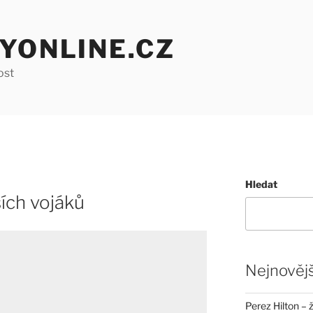
YONLINE.CZ
ost
Hledat
sích vojáků
Nejnovějš
Perez Hilton – 