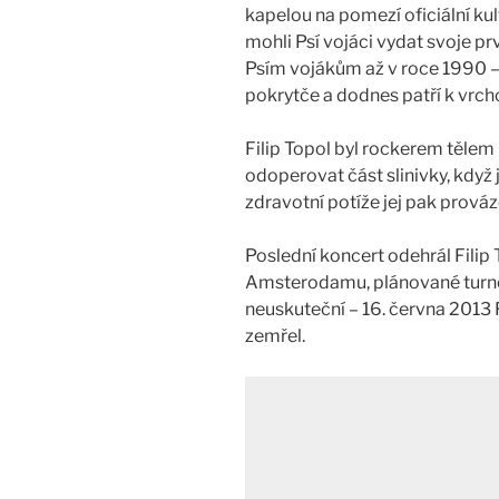
kapelou na pomezí oficiální ku
mohli Psí vojáci vydat svoje p
Psím vojákům až v roce 1990 – 
pokrytče a dodnes patří k vrc
Filip Topol byl rockerem tělem i
odoperovat část slinivky, když 
zdravotní potíže jej pak prováze
Poslední koncert odehrál Filip 
Amsterodamu, plánované turné
neuskuteční – 16. června 2013 
zemřel.