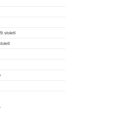
. století
toletí
y
y