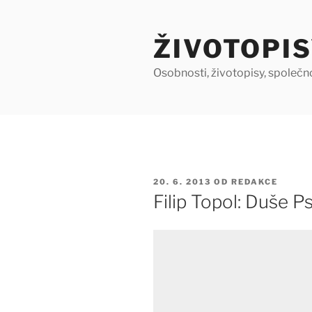
Přejít
k
ŽIVOTOPIS
obsahu
webu
Osobnosti, životopisy, společn
PUBLIKOVÁNO
20. 6. 2013
OD
REDAKCE
Filip Topol: Duše P