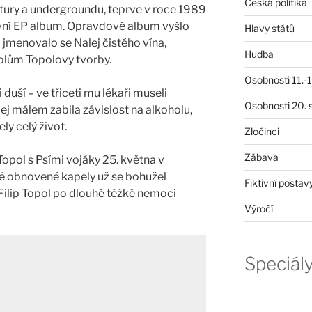
Česká politika
ltury a undergroundu, teprve v roce 1989
rvní EP album. Opravdové album vyšlo
Hlavy států
jmenovalo se Nalej čistého vína,
Hudba
holům Topolovy tvorby.
Osobnosti 11.-19
 duší – ve třiceti mu lékaři museli
Osobnosti 20. s
jej málem zabila závislost na alkoholu,
ly celý život.
Zločinci
Zábava
Topol s Psími vojáky 25. května v
 obnovené kapely už se bohužel
Fiktivní postav
Filip Topol po dlouhé těžké nemoci
Výročí
Speciál