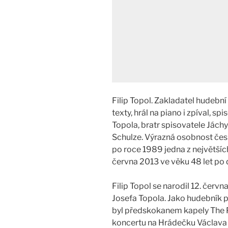
Filip Topol. Zakladatel hudební 
texty, hrál na piano i zpíval, s
Topola, bratr spisovatele Jách
Schulze. Výrazná osobnost če
po roce 1989 jedna z největšíc
června 2013 ve věku 48 let po
Filip Topol se narodil 12. červ
Josefa Topola. Jako hudebník po
byl předskokanem kapely The Pl
koncertu na Hrádečku Václava H