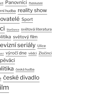
Panovníci
etí
Podnikatelé
reality show
rní hudba
sovatelé
Sport
ci
světová literatura
StarDance
litika
světový film
levizní seriály
Ulice
výročí dne
Zločinci
vědci
zci
pěváci
litika
česká hudba
české divadlo
a
ilm