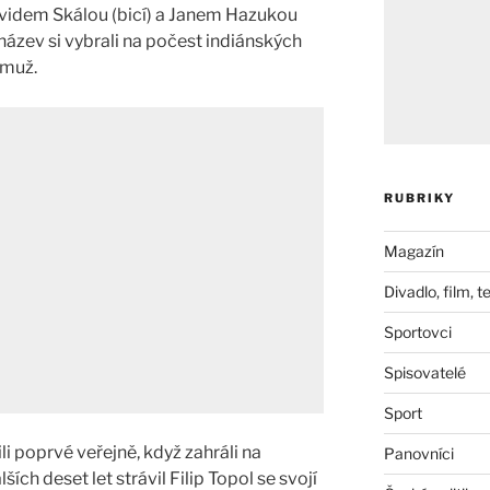
avidem Skálou (bicí) a Janem Hazukou
 název si vybrali na počest indiánských
 muž.
RUBRIKY
Magazín
Divadlo, film, t
Sportovci
Spisovatelé
Sport
li poprvé veřejně, když zahráli na
Panovníci
ch deset let strávil Filip Topol se svojí