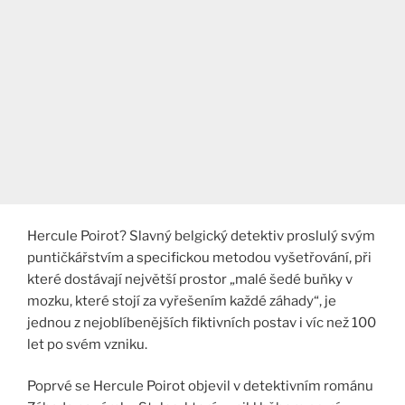
Hercule Poirot? Slavný belgický detektiv proslulý svým
puntičkářstvím a specifickou metodou vyšetřování, při
které dostávají největší prostor „malé šedé buňky v
mozku, které stojí za vyřešením každé záhady“, je
jednou z nejoblíbenějších fiktivních postav i víc než 100
let po svém vzniku.
Poprvé se Hercule Poirot objevil v detektivním románu