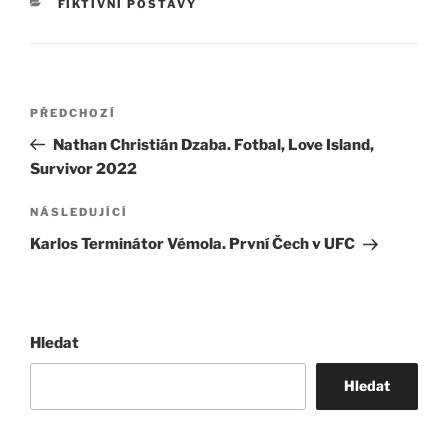
RUBRIKY
FIKTIVNÍ POSTAVY
Navigace
Předchozí
PŘEDCHOZÍ
pro
příspěvek
Nathan Christián Dzaba. Fotbal, Love Island,
příspěvek
Survivor 2022
Následující
NÁSLEDUJÍCÍ
příspěvek
Karlos Terminátor Vémola. První Čech v UFC
Hledat
Hledat