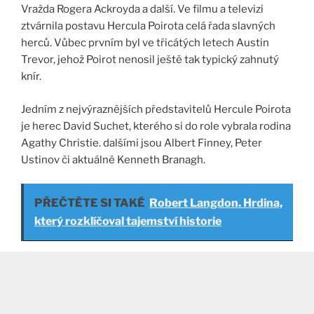
Vražda Rogera Ackroyda a další. Ve filmu a televizi
ztvárnila postavu Hercula Poirota celá řada slavných
herců. Vůbec prvním byl ve třicátých letech Austin
Trevor, jehož Poirot nenosil ještě tak typický zahnutý
knír.
Jedním z nejvýraznějších představitelů Hercule Poirota
je herec David Suchet, kterého si do role vybrala rodina
Agathy Christie. dalšími jsou Albert Finney, Peter
Ustinov či aktuálně Kenneth Branagh.
PŘEČTĚTE SI TAKÉ
Robert Langdon. Hrdina,
který rozklíčoval tajemství historie