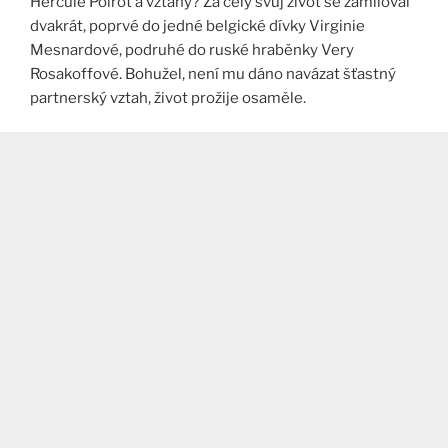
Hercule Poirot a vztahy? Za celý svůj život se zamiloval
dvakrát, poprvé do jedné belgické dívky Virginie
Mesnardové, podruhé do ruské hraběnky Very
Rosakoffové. Bohužel, není mu dáno navázat šťastný
partnerský vztah, život prožije osaměle.