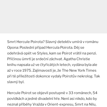
Smrt Hercule Poirota? Slavný detektiv umírá v románu
Opona: Poslední případ Hercula Poirota. Děj se
odehrává opět ve Styles, kam se Poirot vrátil na penzi.
Příčinou úmrtí je srdeční záchvat. Agatha Christie
knihu napsala už ve čtyřicátých letech, vydána byla ale
až v roce 1975. Zajímavostí je, že The New York Times
při té příležitosti dokonce vydaly Poirotův nekrolog. Tak
slavný byl.
Hercule Poirot se objevil postupně v 33 románech, 54
povídkách a jedné divadelní hře. Není asi nikdo, kdo by
neznal příběhy Vražda v Orient-expresu, Smrt na Nilu,