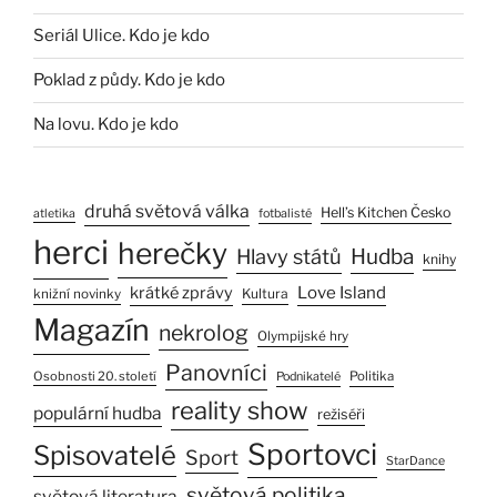
Seriál Ulice. Kdo je kdo
Poklad z půdy. Kdo je kdo
Na lovu. Kdo je kdo
druhá světová válka
Hell’s Kitchen Česko
atletika
fotbalisté
herci
herečky
Hlavy států
Hudba
knihy
Love Island
krátké zprávy
Kultura
knižní novinky
Magazín
nekrolog
Olympijské hry
Panovníci
Osobnosti 20. století
Politika
Podnikatelé
reality show
populární hudba
režiséři
Sportovci
Spisovatelé
Sport
StarDance
světová politika
světová literatura