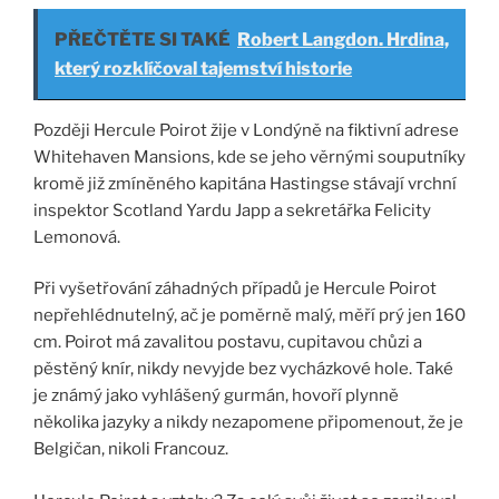
PŘEČTĚTE SI TAKÉ
Robert Langdon. Hrdina,
který rozklíčoval tajemství historie
Později Hercule Poirot žije v Londýně na fiktivní adrese
Whitehaven Mansions, kde se jeho věrnými souputníky
kromě již zmíněného kapitána Hastingse stávají vrchní
inspektor Scotland Yardu Japp a sekretářka Felicity
Lemonová.
Při vyšetřování záhadných případů je Hercule Poirot
nepřehlédnutelný, ač je poměrně malý, měří prý jen 160
cm. Poirot má zavalitou postavu, cupitavou chůzi a
pěstěný knír, nikdy nevyjde bez vycházkové hole. Také
je známý jako vyhlášený gurmán, hovoří plynně
několika jazyky a nikdy nezapomene připomenout, že je
Belgičan, nikoli Francouz.