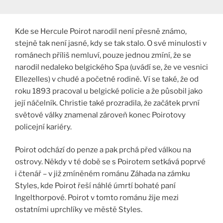
Kde se Hercule Poirot narodil není přesně známo,
stejně tak není jasné, kdy se tak stalo. O své minulosti v
románech příliš nemluví, pouze jednou zmíní, že se
narodil nedaleko belgického Spa (uvádí se, že ve vesnici
Ellezelles) v chudé a početné rodině. Ví se také, že od
roku 1893 pracoval u belgické policie a že působil jako
její náčelník. Christie také prozradila, že začátek první
světové války znamenal zároveň konec Poirotovy
policejní kariéry.
Poirot odchází do penze a pak prchá před válkou na
ostrovy. Někdy v té době se s Poirotem setkává poprvé
i čtenář – v již zmíněném románu Záhada na zámku
Styles, kde Poirot řeší náhlé úmrtí bohaté paní
Ingelthorpové. Poirot v tomto románu žije mezi
ostatními uprchlíky ve městě Styles.