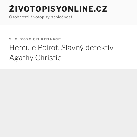
Přejít
ŽIVOTOPISYONLINE.CZ
k
Osobnosti, životopisy, společnost
obsahu
webu
PUBLIKOVÁNO
9. 2. 2022
OD
REDAKCE
Hercule Poirot. Slavný detektiv
Agathy Christie