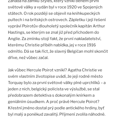
Záhada na zámku Styles, který vznikl během první
světové války a vydán byl v roce 1920 ve Spojených
státech. O rok později se objevil na knihkupeckých
pultech i na britských ostrovech. Zápletku i její řešení
vypráví Poirotův dlouholetý společník kapitán Arthur
Hastings, se kterým se znal již před příchodem do
Anglie. Za zmínku stojí fakt, že první nakladatelství,
kterému Christie příběh nabídka, jej v roce 1916
odmítlo. Dá se tak říct, že slavný Belgičan mohl skončit
dříve, než vůbec začal.
Jak vůbec Hercule Poirot vznikl? Agatha Christie ve
svém vlastním životopise uvádí, že její rodné město
Torquay bylo za první světové války plné uprchlíků – a
jeden z nich, belgický policista ve výslužbě, se stal
předobrazem detektiva s dokonalým knírkem a
geniálním úsudkem. A proč právě Hercule Poirot?
Křestní jméno dostal prý podle antického hrdiny, byť
byl malý a poněkud zavalitý. Příjmení zvolila náhodně.