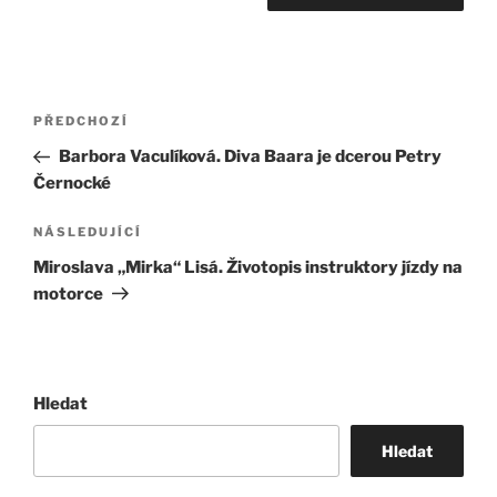
Navigace
Předchozí
PŘEDCHOZÍ
pro
příspěvek
Barbora Vaculíková. Diva Baara je dcerou Petry
příspěvek
Černocké
Následující
NÁSLEDUJÍCÍ
příspěvek
Miroslava „Mirka“ Lisá. Životopis instruktory jízdy na
motorce
Hledat
Hledat