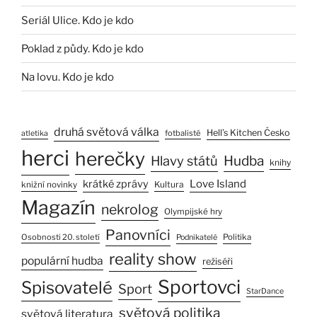
Seriál Ulice. Kdo je kdo
Poklad z půdy. Kdo je kdo
Na lovu. Kdo je kdo
druhá světová válka
Hell’s Kitchen Česko
fotbalisté
atletika
herci
herečky
Hlavy států
Hudba
knihy
Love Island
krátké zprávy
Kultura
knižní novinky
Magazín
nekrolog
Olympijské hry
Panovníci
Osobnosti 20. století
Politika
Podnikatelé
reality show
populární hudba
režiséři
Sportovci
Spisovatelé
Sport
StarDance
světová politika
světová literatura