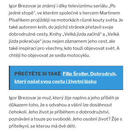
Igor Brezovar je známý i díky televiznímu seriálu „Po
jedné stopě“, ve kterém společně s hercem Martinem
Písaříkem projíždějí na motorkách různé kouty světa. Je
také autorem knih, do jejichž stránek přetavil svoje
dobrodružné cesty. Knihy „Velká jízda začíná“ a „Velká
jízda pokračuje“ jsou nejen záznamem jeho cest, ale
také inspirací pro všechny, kdo touží objevovat svět. A
chtějí ho objevovat ze sedla motocyklu.
PŘEČTĚTE SI TAKÉ
Filip Šroller. Dobrodruh,
který našel svou cestu i životní lásku
Igor Brezovar je muž, který žije naplno a jeho příběh je
důkazem toho, že s odvahou a vášní lze dosáhnout
čehokoli. Jeho život je příběhem o dobrodružství,
poznávání a touze po svobodě. Jeho osobní život? Žije s
přítelkyní, se kterou má dvě děti.