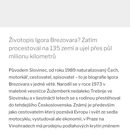
Životopis Igora Brezovara? Zatím
procestoval na 135 zemí a ujel přes půl
milionu kilometrů
Původem Slovinec, od roku 1989 naturalizovaný Čech,
motorkář, cestovatel, spisovatel – to je biografie Igora
Brezovara v jedné větě. Narodil se v roce 1973 v
malebné vesničce Žužemberk nedaleko Trebnje ve
Slovinsku a v šestnácti letech se s rodinou přestěhoval
do tehdejšího Československa. Známý je především
jako cestovatelm který poznává Evropu i svět ze sedla
motocyklu, vystudoval ale ekonomii, v Praze na
Vinohradech má prodejnu podlahových krytin jménem