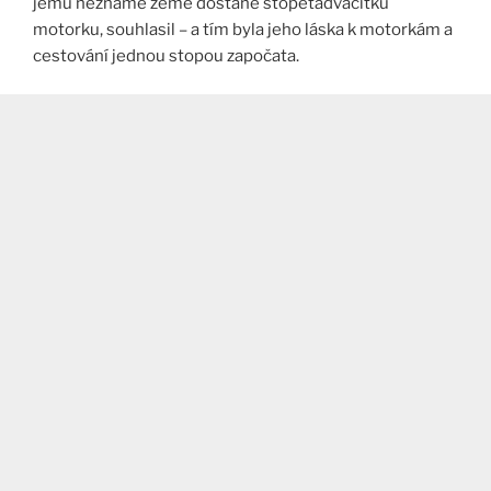
jemu neznámé země dostaně stopětadvacítku
motorku, souhlasil – a tím byla jeho láska k motorkám a
cestování jednou stopou započata.