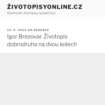
Přejít
ŽIVOTOPISYONLINE.CZ
k
Osobnosti, životopisy, společnost
obsahu
webu
PUBLIKOVÁNO
22. 6. 2024
OD
REDAKCE
Igor Brezovar. Životopis
dobrodruha na dvou kolech