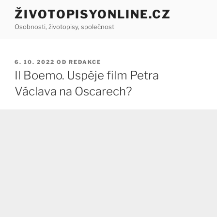
Přejít
ŽIVOTOPISYONLINE.CZ
k
Osobnosti, životopisy, společnost
obsahu
webu
PUBLIKOVÁNO
6. 10. 2022
OD
REDAKCE
Il Boemo. Uspěje film Petra
Václava na Oscarech?