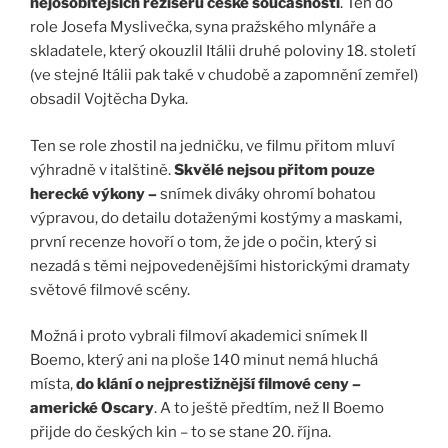
nejosobitějších režisérů české současnosti
. Ten do
role Josefa Myslivečka, syna pražského mlynáře a
skladatele, který okouzlil Itálii druhé poloviny 18. století
(ve stejné Itálii pak také v chudobě a zapomnění zemřel)
obsadil Vojtěcha Dyka.
Ten se role zhostil na jedničku, ve filmu přitom mluví
výhradně v italštině.
Skvělé nejsou přitom pouze
herecké výkony –
snímek diváky ohromí bohatou
výpravou, do detailu dotaženými kostýmy a maskami,
první recenze hovoří o tom, že jde o počin, který si
nezadá s těmi nejpovedenějšími historickými dramaty
světové filmové scény.
Možná i proto vybrali filmoví akademici snímek Il
Boemo, který ani na ploše 140 minut nemá hluchá
místa,
do klání o nejprestižnější filmové ceny –
americké Oscary
. A to ještě předtím, než Il Boemo
přijde do českých kin – to se stane 20. října.