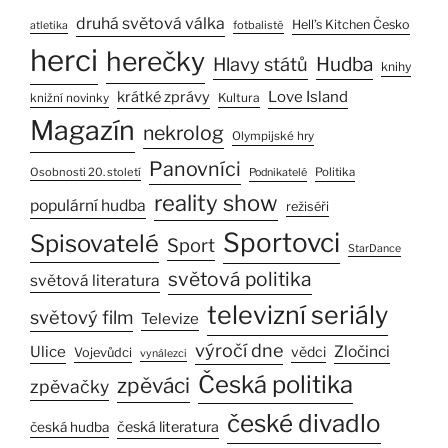
druhá světová válka
Hell’s Kitchen Česko
fotbalisté
atletika
herci
herečky
Hlavy států
Hudba
knihy
Love Island
krátké zprávy
Kultura
knižní novinky
Magazín
nekrolog
Olympijské hry
Panovníci
Osobnosti 20. století
Politika
Podnikatelé
reality show
populární hudba
režiséři
Sportovci
Spisovatelé
Sport
StarDance
světová politika
světová literatura
televizní seriály
světový film
Televize
výročí dne
Ulice
Zločinci
vědci
Vojevůdci
vynálezci
Česká politika
zpěváci
zpěvačky
české divadlo
česká literatura
česká hudba