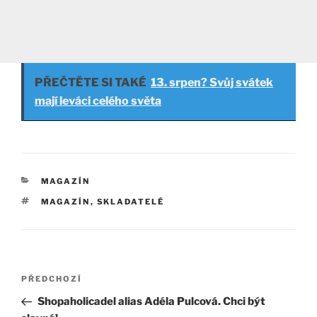
PŘEČTĚTE SI TAKÉ
13. srpen? Svůj svátek
mají leváci celého světa
RUBRIKY
MAGAZÍN
ŠTÍTKY
MAGAZÍN
,
SKLADATELÉ
Navigace
Předchozí
PŘEDCHOZÍ
pro
příspěvek
Shopaholicadel alias Adéla Pulcová. Chci být
příspěvek