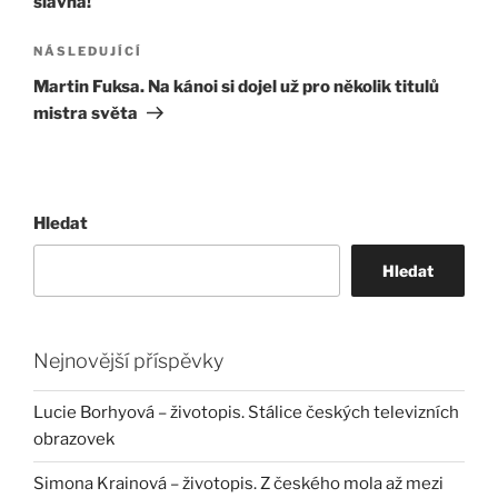
slavná!
Následující
NÁSLEDUJÍCÍ
příspěvek
Martin Fuksa. Na kánoi si dojel už pro několik titulů
mistra světa
Hledat
Hledat
Nejnovější příspěvky
Lucie Borhyová – životopis. Stálice českých televizních
obrazovek
Simona Krainová – životopis. Z českého mola až mezi