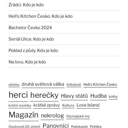
Zrádci. Kdo je kdo
Hell’s Kitchen Česko. Kdo je kdo
Bachelor Česko 2024
Seriál Ulice. Kdo je kdo
Poklad z půdy. Kdo je kdo
Na lovu. Kdo je kdo
druhá světová válka
Hell’s Kitchen Česko
fotbalisté
atletika
herci
herečky
Hlavy států
Hudba
knihy
Love Island
krátké zprávy
Kultura
knižní novinky
Magazín
nekrolog
Olympijské hry
Panovníci
Osobnosti 20. století
Politika
Podnikatelé