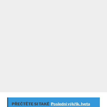
PŘEČTĚTE SI TAKÉ
Poslední výkřik. Iveta