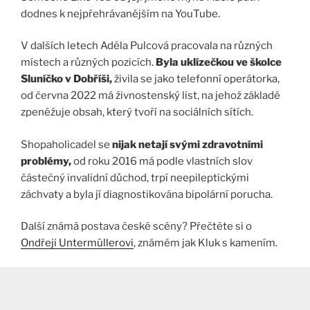
dodnes k nejpřehrávanějším na YouTube.
V dalších letech Adéla Pulcová pracovala na různých
místech a různých pozicích.
Byla uklízečkou ve školce
Sluníčko v Dobříši,
živila se jako telefonní operátorka,
od června 2022 má živnostenský list, na jehož základě
zpeněžuje obsah, který tvoří na sociálních sítích.
Shopaholicadel se
nijak netají svými zdravotními
problémy,
od roku 2016 má podle vlastních slov
částečný invalidní důchod, trpí neepileptickými
záchvaty a byla jí diagnostikována bipolární porucha.
Další známá postava české scény? Přečtěte si o
Ondřeji Untermüllerovi
, známém jak Kluk s kamením.