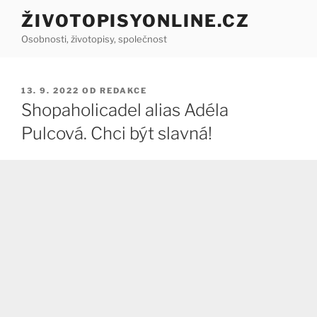
Přejít
ŽIVOTOPISYONLINE.CZ
k
Osobnosti, životopisy, společnost
obsahu
webu
PUBLIKOVÁNO
13. 9. 2022
OD
REDAKCE
Shopaholicadel alias Adéla
Pulcová. Chci být slavná!