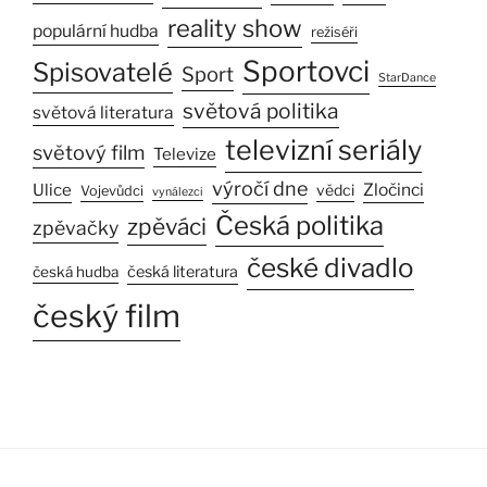
reality show
populární hudba
režiséři
Sportovci
Spisovatelé
Sport
StarDance
světová politika
světová literatura
televizní seriály
světový film
Televize
výročí dne
Ulice
Zločinci
vědci
Vojevůdci
vynálezci
Česká politika
zpěváci
zpěvačky
české divadlo
česká literatura
česká hudba
český film