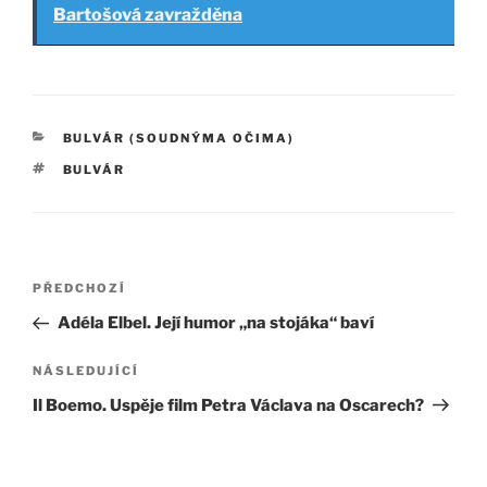
Bartošová zavražděna
RUBRIKY
BULVÁR (SOUDNÝMA OČIMA)
ŠTÍTKY
BULVÁR
Navigace
Předchozí
PŘEDCHOZÍ
pro
příspěvek
Adéla Elbel. Její humor „na stojáka“ baví
příspěvek
Následující
NÁSLEDUJÍCÍ
příspěvek
Il Boemo. Uspěje film Petra Václava na Oscarech?