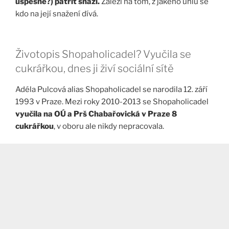
úspěšně?) patřit snaží.
Záleží na tom, z jakého úhlu se
kdo na její snažení dívá.
Životopis Shopaholicadel? Vyučila se
cukrářkou, dnes ji živí sociální sítě
Adéla Pulcová alias Shopaholicadel se narodila 12. září
1993 v Praze. Mezi roky 2010-2013 se Shopaholicadel
vyučila na OÚ a Prš Chabařovická v Praze 8
cukrářkou
, v oboru ale nikdy nepracovala.