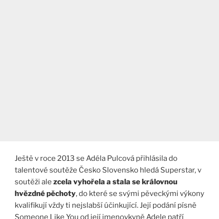
Ještě v roce 2013 se Adéla Pulcová přihlásila do
talentové soutěže Česko Slovensko hledá Superstar, v
soutěži ale
zcela vyhořela a stala se královnou
hvězdné pěchoty
, do které se svými pěveckými výkony
kvalifikují vždy ti nejslabší účinkující. Její podání písně
Someone Like You od její jmenovkyně Adele patří