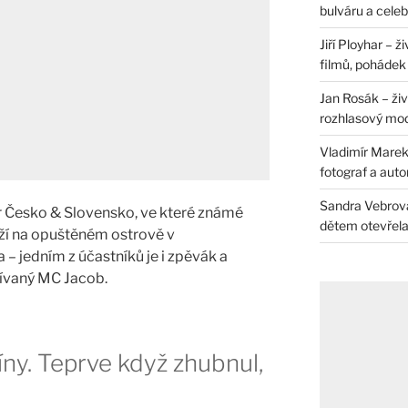
bulváru a celeb
Jiří Ployhar – 
filmů, pohádek i
Jan Rosák – živ
rozhlasový mo
Vladimír Marek 
fotograf a auto
Sandra Vebrová 
or Česko & Slovensko, ve které známé
dětem otevřela 
těží na opuštěném ostrově v
– jedním z účastníků je i zpěvák a
dívaný MC Jacob.
íny. Teprve když zhubnul,