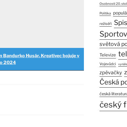
Osobnosti 20. stol
populá
Politika
Spi
režiséři
Sportov
světová po
te
Televize
n Bandurko Husár. Kreativec bojuje v
ko 2024
Vojevůdci
vynále
z
zpěvačky
Česká po
česká literatur
český f