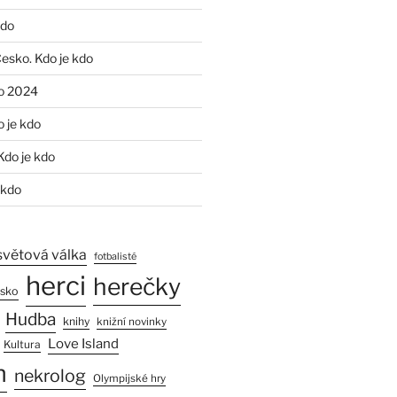
kdo
Česko. Kdo je kdo
o 2024
o je kdo
Kdo je kdo
 kdo
světová válka
fotbalisté
herci
herečky
esko
Hudba
knihy
knižní novinky
Love Island
Kultura
n
nekrolog
Olympijské hry