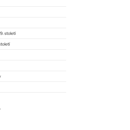
. století
toletí
y
y