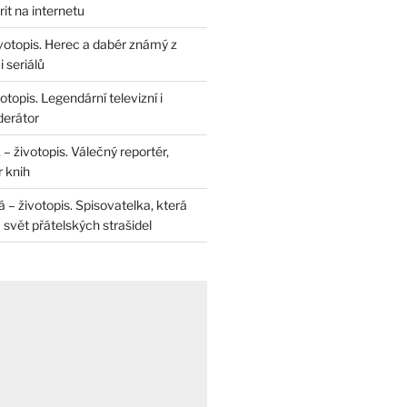
rit na internetu
životopis. Herec a dabér známý z
 seriálů
otopis. Legendární televizní i
derátor
– životopis. Válečný reportér,
r knih
– životopis. Spisovatelka, která
svět přátelských strašidel