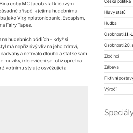
Česká politika
b Bína coby MC Jacob stal klíčovým
 zásadně přispěl k jejímu hudebnímu
Hlavy států
lba jako Virginplatonicpanic, Escapism,
Hudba
 a Fairy Tapes.
Osobnosti 11.-19
n na hudebních pódiích – když si
Osobnosti 20. s
yl má nepříznivý vliv na jeho zdraví,
l nadváhy a netrvalo dlouho a stal se sám
Zločinci
o muziky, i do cvičení se totiž opřel na
Zábava
 životnímu stylu je osvěžující a
Fiktivní postav
Výročí
Speciál