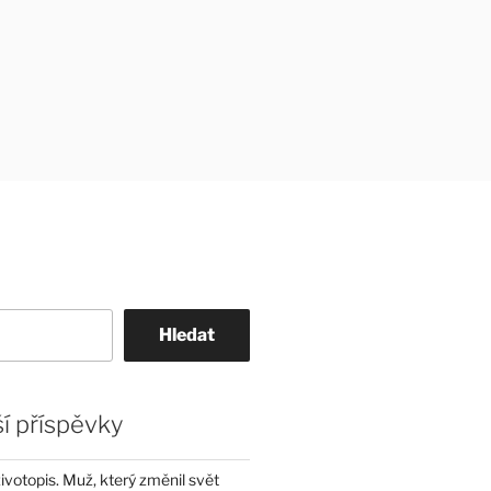
Hledat
í příspěvky
životopis. Muž, který změnil svět