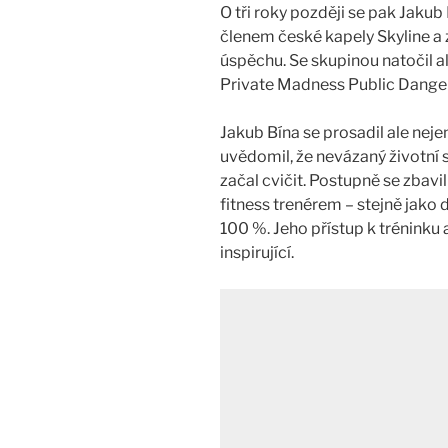
O tři roky později se pak Jaku
členem české kapely Skyline a
úspěchu. Se skupinou natočil a
Private Madness Public Danger
Jakub Bína se prosadil ale neje
uvědomil, že nevázaný životní st
začal cvičit. Postupně se zbavi
fitness trenérem – stejně jako d
100 %. Jeho přístup k tréninku a
inspirující.