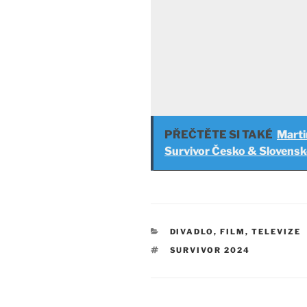
PŘEČTĚTE SI TAKÉ
Marti
Survivor Česko & Slovens
RUBRIKY
DIVADLO, FILM, TELEVIZE
ŠTÍTKY
SURVIVOR 2024