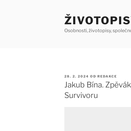
Přejít
k
ŽIVOTOPIS
obsahu
webu
Osobnosti, životopisy, společn
PUBLIKOVÁNO
28. 2. 2024
OD
REDAKCE
Jakub Bína. Zpěvák 
Survivoru