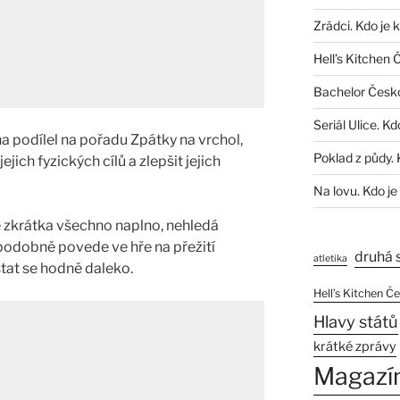
Zrádci. Kdo je 
Hell’s Kitchen 
Bachelor Česk
Seriál Ulice. Kd
na podílel na pořadu Zpátky na vrchol,
Poklad z půdy. 
ich fyzických cílů a zlepšit jejich
Na lovu. Kdo je
ě zkrátka všechno naplno, nehledá
 podobně povede ve hře na přežití
druhá 
atletika
tat se hodně daleko.
Hell’s Kitchen Č
Hlavy států
krátké zprávy
Magazí