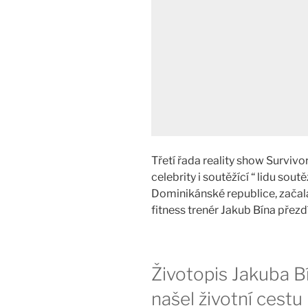
Třetí řada reality show Surviv
celebrity i soutěžící “ lidu sou
Dominikánské republice, začala 
fitness trenér Jakub Bína přez
Životopis Jakuba B
našel životní cestu