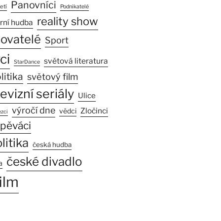
Panovníci
etí
Podnikatelé
reality show
rní hudba
sovatelé
Sport
ci
světová literatura
StarDance
litika
světový film
levizní seriály
Ulice
výročí dne
Zločinci
vědci
zci
pěváci
litika
česká hudba
české divadlo
a
ilm