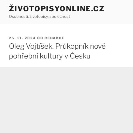
Přejít
ŽIVOTOPISYONLINE.CZ
k
Osobnosti, životopisy, společnost
obsahu
webu
PUBLIKOVÁNO
25. 11. 2024
OD
REDAKCE
Oleg Vojtíšek. Průkopník nové
pohřební kultury v Česku