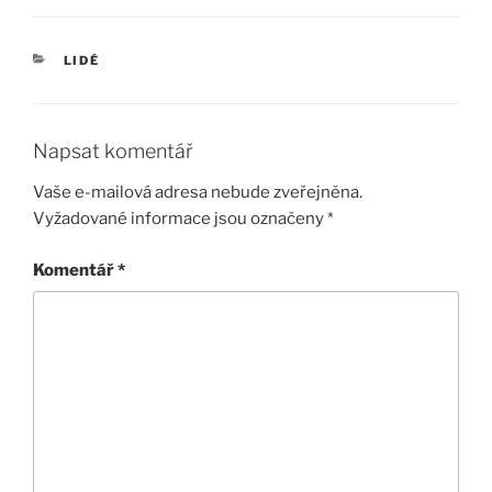
RUBRIKY
LIDÉ
Napsat komentář
Vaše e-mailová adresa nebude zveřejněna.
Vyžadované informace jsou označeny
*
Komentář
*