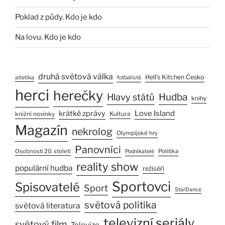
Poklad z půdy. Kdo je kdo
Na lovu. Kdo je kdo
druhá světová válka
Hell’s Kitchen Česko
atletika
fotbalisté
herci
herečky
Hlavy států
Hudba
knihy
Love Island
krátké zprávy
Kultura
knižní novinky
Magazín
nekrolog
Olympijské hry
Panovníci
Osobnosti 20. století
Politika
Podnikatelé
reality show
populární hudba
režiséři
Sportovci
Spisovatelé
Sport
StarDance
světová politika
světová literatura
televizní seriály
světový film
Televize