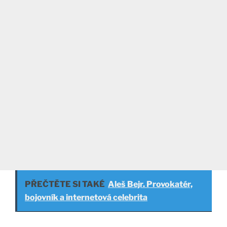
PŘEČTĚTE SI TAKÉ
Aleš Bejr. Provokatér,
bojovník a internetová celebrita