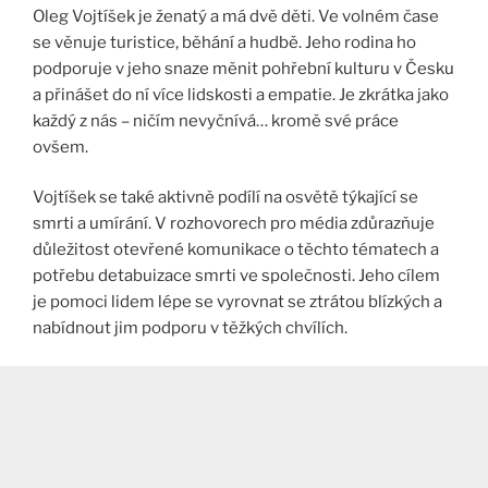
Oleg Vojtíšek je ženatý a má dvě děti. Ve volném čase
se věnuje turistice, běhání a hudbě. Jeho rodina ho
podporuje v jeho snaze měnit pohřební kulturu v Česku
a přinášet do ní více lidskosti a empatie. Je zkrátka jako
každý z nás – ničím nevyčnívá… kromě své práce
ovšem.
Vojtíšek se také aktivně podílí na osvětě týkající se
smrti a umírání. V rozhovorech pro média zdůrazňuje
důležitost otevřené komunikace o těchto tématech a
potřebu detabuizace smrti ve společnosti. Jeho cílem
je pomoci lidem lépe se vyrovnat se ztrátou blízkých a
nabídnout jim podporu v těžkých chvílích.