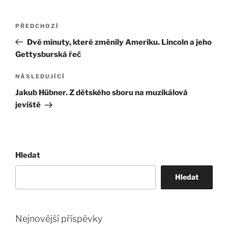
Navigace
Předchozí
PŘEDCHOZÍ
pro
příspěvek
Dvě minuty, které změnily Ameriku. Lincoln a jeho
příspěvek
Gettysburská řeč
Následující
NÁSLEDUJÍCÍ
příspěvek
Jakub Hübner. Z dětského sboru na muzikálová
jeviště
Hledat
Hledat
Nejnovější příspěvky