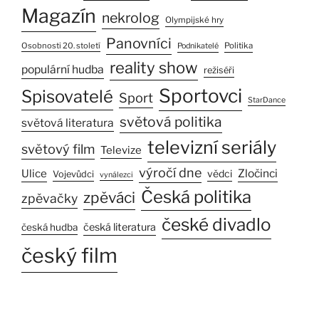
Magazín
nekrolog
Olympijské hry
Panovníci
Osobnosti 20. století
Politika
Podnikatelé
reality show
populární hudba
režiséři
Sportovci
Spisovatelé
Sport
StarDance
světová politika
světová literatura
televizní seriály
světový film
Televize
výročí dne
Ulice
Zločinci
vědci
Vojevůdci
vynálezci
Česká politika
zpěváci
zpěvačky
české divadlo
česká literatura
česká hudba
český film