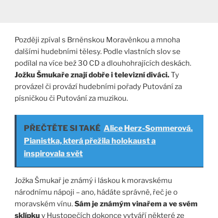
Později zpíval s Brněnskou Moravěnkou a mnoha
dalšími hudebními tělesy. Podle vlastních slov se
podílal na více bež 30 CD a dlouhohrajících deskách.
Jožku Šmukaře znají dobře i televizní diváci.
Ty
provázel či provází hudebními pořady Putování za
písničkou či Putování za muzikou.
PŘEČTĚTE SI TAKÉ
Alice Herz-Sommerová.
Pianistka, která přežila holokaust a
inspirovala svět
Jožka Šmukař je známý i láskou k moravskému
národnímu nápoji – ano, hádáte správně, řeč je o
moravském vínu.
Sám je známým vinařem a ve svém
sklípku
v Hustopečích dokonce vytváří některé ze