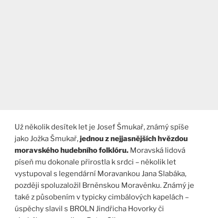
Už několik desítek let je Josef Šmukař, známý spíše
jako Jožka Šmukař,
jednou z nejjasnějších hvězdou
moravského hudebního folklóru.
Moravská lidová
píseň mu dokonale přirostla k srdci – několik let
vystupoval s legendární Moravankou Jana Slabáka,
později spoluzaložil Brněnskou Moravěnku. Známý je
také z působením v typicky cimbálových kapelách –
úspěchy slavil s BROLN Jindřicha Hovorky či