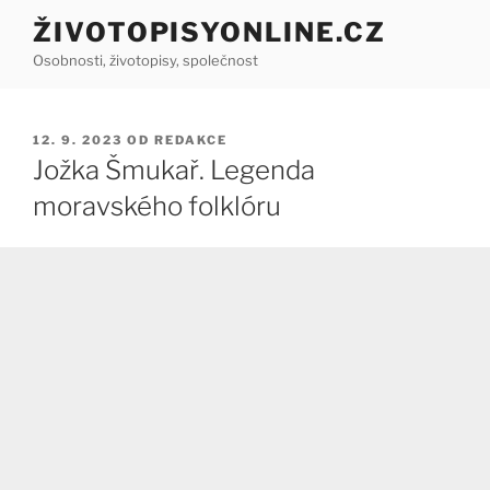
Přejít
ŽIVOTOPISYONLINE.CZ
k
Osobnosti, životopisy, společnost
obsahu
webu
PUBLIKOVÁNO
12. 9. 2023
OD
REDAKCE
Jožka Šmukař. Legenda
moravského folklóru