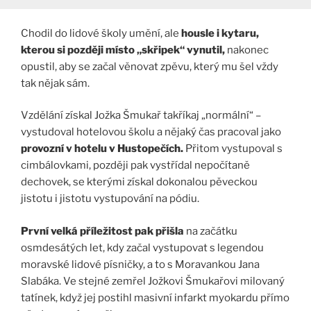
Chodil do lidové školy umění, ale
housle i kytaru,
kterou si později místo „skřipek“ vynutil,
nakonec
opustil, aby se začal věnovat zpěvu, který mu šel vždy
tak nějak sám.
Vzdělání získal Jožka Šmukař takříkaj „normální“ –
vystudoval hotelovou školu a nějaký čas pracoval jako
provozní v hotelu v Hustopečích.
Přitom vystupoval s
cimbálovkami, později pak vystřídal nepočítaně
dechovek, se kterými získal dokonalou pěveckou
jistotu i jistotu vystupování na pódiu.
První velká příležitost pak přišla
na začátku
osmdesátých let, kdy začal vystupovat s legendou
moravské lidové písničky, a to s Moravankou Jana
Slabáka. Ve stejné zemřel Jožkovi Šmukařovi milovaný
tatínek, když jej postihl masivní infarkt myokardu přímo