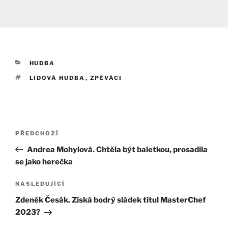
RUBRIKY
HUDBA
ŠTÍTKY
LIDOVÁ HUDBA
,
ZPĚVÁCI
Navigace
Předchozí
PŘEDCHOZÍ
pro
příspěvek
Andrea Mohylová. Chtěla být baletkou, prosadila
příspěvek
se jako herečka
Následující
NÁSLEDUJÍCÍ
příspěvek
Zdeněk Česák. Získá bodrý sládek titul MasterChef
2023?