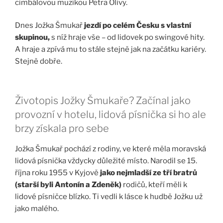
cimbálovou muzikou Petra Olivy.
Dnes Jožka Šmukař
jezdí po celém Česku s vlastní
skupinou,
s níž hraje vše – od lidovek po swingové hity.
A hraje a zpívá mu to stále stejně jak na začátku kariéry.
Stejně dobře.
Životopis Jožky Šmukaře? Začínal jako
provozní v hotelu, lidová písnička si ho ale
brzy získala pro sebe
Jožka Šmukař pochází z rodiny, ve které měla moravská
lidová písnička vždycky důležité místo. Narodil se 15.
října roku 1955 v Kyjově
jako nejmladší ze tří bratrů
(starší byli Antonín a Zdeněk)
rodičů, kteří měli k
lidové písničce blízko. Ti vedli k lásce k hudbě Jožku už
jako malého.