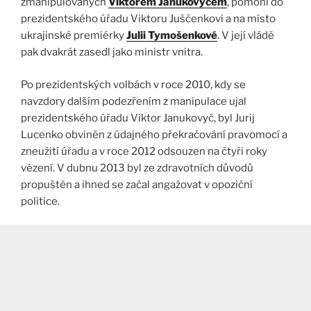
zmanipulovaných
Viktorem Janukovyčem
, pomohl do
prezidentského úřadu Viktoru Juščenkovi a na místo
ukrajinské premiérky
Julii Tymošenkové
. V její vládě
pak dvakrát zasedl jako ministr vnitra.
Po prezidentských volbách v roce 2010, kdy se
navzdory dalším podezřením z manipulace ujal
prezidentského úřadu Viktor Janukovyč, byl Jurij
Lucenko obviněn z údajného překračování pravomocí a
zneužití úřadu a v roce 2012 odsouzen na čtyři roky
vězení. V dubnu 2013 byl ze zdravotních důvodů
propuštěn a ihned se začal angažovat v opoziční
politice.