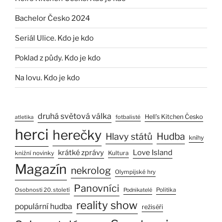
Bachelor Česko 2024
Seriál Ulice. Kdo je kdo
Poklad z půdy. Kdo je kdo
Na lovu. Kdo je kdo
druhá světová válka
Hell’s Kitchen Česko
fotbalisté
atletika
herci
herečky
Hlavy států
Hudba
knihy
Love Island
krátké zprávy
Kultura
knižní novinky
Magazín
nekrolog
Olympijské hry
Panovníci
Osobnosti 20. století
Politika
Podnikatelé
reality show
populární hudba
režiséři