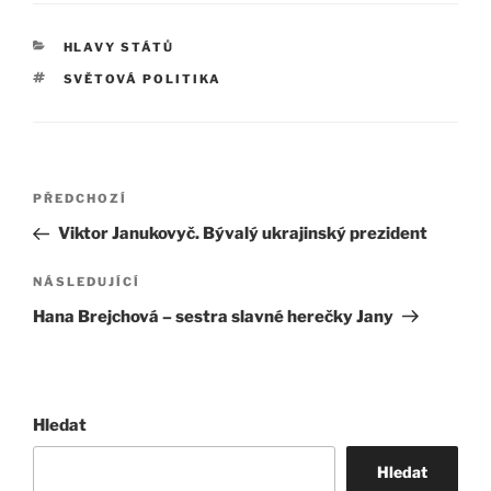
RUBRIKY
HLAVY STÁTŮ
ŠTÍTKY
SVĚTOVÁ POLITIKA
Navigace
Předchozí
PŘEDCHOZÍ
pro
příspěvek
Viktor Janukovyč. Bývalý ukrajinský prezident
příspěvek
Následující
NÁSLEDUJÍCÍ
příspěvek
Hana Brejchová – sestra slavné herečky Jany
Hledat
Hledat