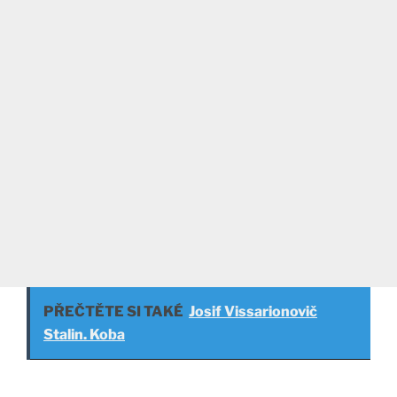
PŘEČTĚTE SI TAKÉ
Josif Vissarionovič
Stalin. Koba