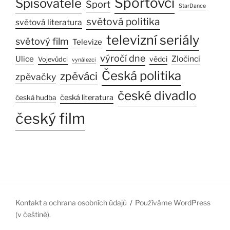
Sportovci
Spisovatelé
Sport
StarDance
světová politika
světová literatura
televizní seriály
světový film
Televize
výročí dne
Ulice
Zločinci
vědci
Vojevůdci
vynálezci
Česká politika
zpěváci
zpěvačky
české divadlo
česká literatura
česká hudba
český film
Kontakt a ochrana osobních údajů
Používáme WordPress
(v češtině).