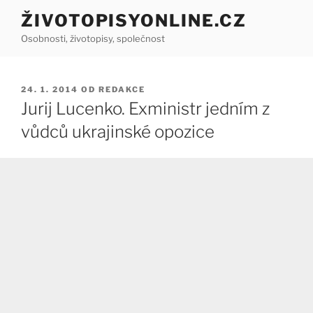
Přejít
ŽIVOTOPISYONLINE.CZ
k
Osobnosti, životopisy, společnost
obsahu
webu
PUBLIKOVÁNO
24. 1. 2014
OD
REDAKCE
Jurij Lucenko. Exministr jedním z
vůdců ukrajinské opozice