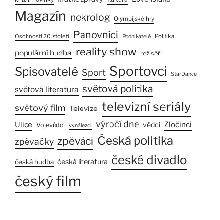
Magazín
nekrolog
Olympijské hry
Panovníci
Osobnosti 20. století
Politika
Podnikatelé
reality show
populární hudba
režiséři
Sportovci
Spisovatelé
Sport
StarDance
světová politika
světová literatura
televizní seriály
světový film
Televize
výročí dne
Ulice
Zločinci
vědci
Vojevůdci
vynálezci
Česká politika
zpěváci
zpěvačky
české divadlo
česká literatura
česká hudba
český film