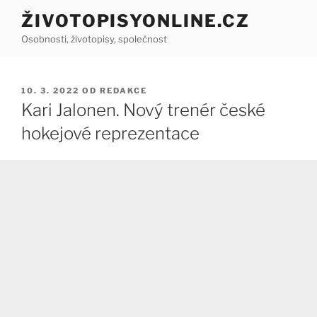
Přejít
ŽIVOTOPISYONLINE.CZ
k
Osobnosti, životopisy, společnost
obsahu
webu
PUBLIKOVÁNO
10. 3. 2022
OD
REDAKCE
Kari Jalonen. Nový trenér české
hokejové reprezentace