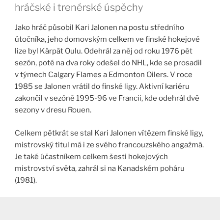
hráčské i trenérské úspěchy
Jako hráč působil Kari Jalonen na postu středního
útočníka, jeho domovským celkem ve finské hokejové
lize byl Kärpät Oulu. Odehrál za něj od roku 1976 pět
sezón, poté na dva roky odešel do NHL, kde se prosadil
v týmech Calgary Flames a Edmonton Oilers. V roce
1985 se Jalonen vrátil do finské ligy. Aktivní kariéru
zakončil v sezóně 1995-96 ve Francii, kde odehrál dvě
sezony v dresu Rouen.
Celkem pětkrát se stal Kari Jalonen vítězem finské ligy,
mistrovský titul má i ze svého francouzského angažmá.
Je také účastníkem celkem šesti hokejových
mistrovství světa, zahrál si na Kanadském poháru
(1981).