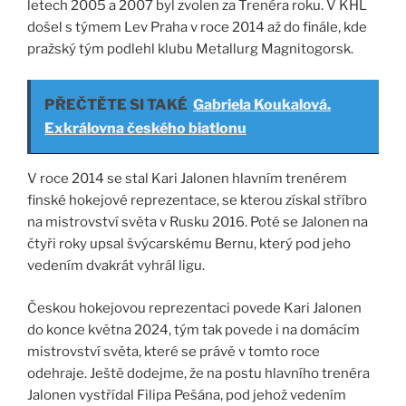
letech 2005 a 2007 byl zvolen za Trenéra roku. V KHL
došel s týmem Lev Praha v roce 2014 až do finále, kde
pražský tým podlehl klubu Metallurg Magnitogorsk.
PŘEČTĚTE SI TAKÉ
Gabriela Koukalová.
Exkrálovna českého biatlonu
V roce 2014 se stal Kari Jalonen hlavním trenérem
finské hokejové reprezentace, se kterou získal stříbro
na mistrovství světa v Rusku 2016. Poté se Jalonen na
čtyři roky upsal švýcarskému Bernu, který pod jeho
vedením dvakrát vyhrál ligu.
Českou hokejovou reprezentaci povede Kari Jalonen
do konce května 2024, tým tak povede i na domácím
mistrovství světa, které se právě v tomto roce
odehraje. Ještě dodejme, že na postu hlavního trenéra
Jalonen vystřídal Filipa Pešána, pod jehož vedením