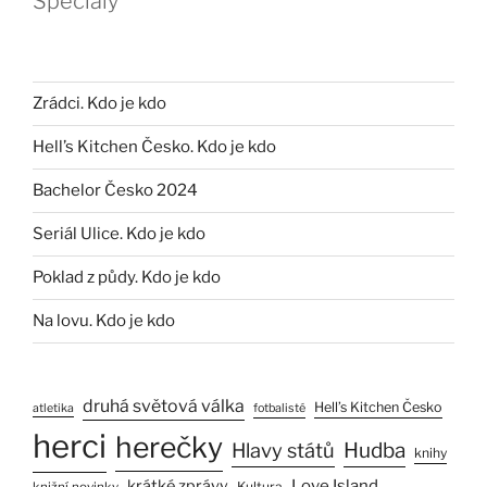
Speciály
Zrádci. Kdo je kdo
Hell’s Kitchen Česko. Kdo je kdo
Bachelor Česko 2024
Seriál Ulice. Kdo je kdo
Poklad z půdy. Kdo je kdo
Na lovu. Kdo je kdo
druhá světová válka
Hell’s Kitchen Česko
atletika
fotbalisté
herci
herečky
Hlavy států
Hudba
knihy
Love Island
krátké zprávy
Kultura
knižní novinky