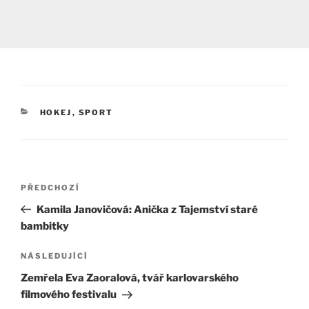
RUBRIKY
HOKEJ
,
SPORT
Navigace
Předchozí
PŘEDCHOZÍ
pro
příspěvek
Kamila Janovičová: Anička z Tajemství staré
příspěvek
bambitky
Následující
NÁSLEDUJÍCÍ
příspěvek
Zemřela Eva Zaoralová, tvář karlovarského
filmového festivalu