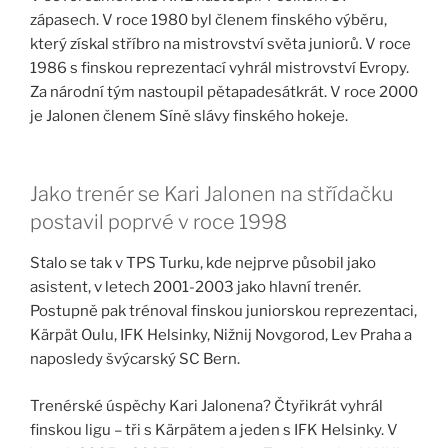
zápasech. V roce 1980 byl členem finského výběru,
který získal stříbro na mistrovství světa juniorů. V roce
1986 s finskou reprezentací vyhrál mistrovství Evropy.
Za národní tým nastoupil pětapadesátkrát. V roce 2000
je Jalonen členem Síně slávy finského hokeje.
Jako trenér se Kari Jalonen na střídačku
postavil poprvé v roce 1998
Stalo se tak v TPS Turku, kde nejprve působil jako
asistent, v letech 2001-2003 jako hlavní trenér.
Postupně pak trénoval finskou juniorskou reprezentaci,
Kärpät Oulu, IFK Helsinky, Nižnij Novgorod, Lev Praha a
naposledy švýcarský SC Bern.
Trenérské úspěchy Kari Jalonena? Čtyřikrát vyhrál
finskou ligu – tři s Kärpätem a jeden s IFK Helsinky. V