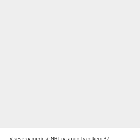
V severoamerické NHL nastoupil v celkem 37