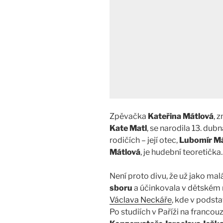
Zpěvačka
Kateřina Mátlová
, 
Kate Matl
, se narodila 13. dub
rodičích – její otec,
Lubomír Má
Mátlová
, je hudební teoretička.
Není proto divu, že už jako mal
sboru
a účinkovala v dětském
Václava Neckáře
, kde v podst
Po studiích v Paříži na franco