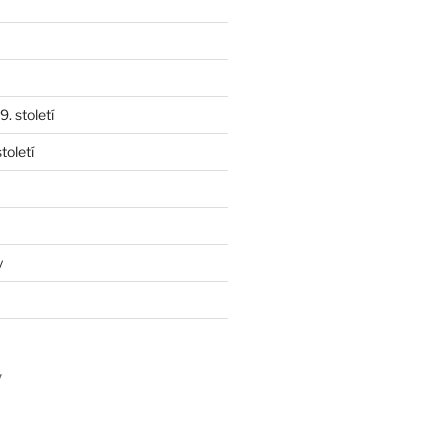
. století
toletí
y
y