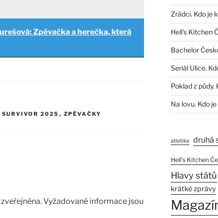
Zrádci. Kdo je 
urešová: Zpěvačka a herečka, která
Hell’s Kitchen 
Bachelor Česk
Seriál Ulice. Kd
Poklad z půdy. 
Na lovu. Kdo je
,
SURVIVOR 2025
,
ZPĚVAČKY
druhá 
atletika
Hell’s Kitchen Č
Hlavy států
krátké zprávy
zveřejněna.
Vyžadované informace jsou
Magazí