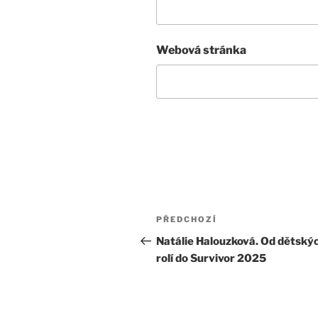
Webová stránka
Navigace
Předchozí
PŘEDCHOZÍ
pro
příspěvek
Natálie Halouzková. Od dětský
rolí do Survivor 2025
příspěvek