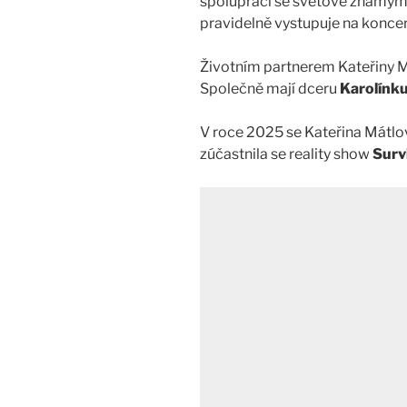
spolupráci se světově známý
pravidelně vystupuje na koncer
Životním partnerem Kateřiny M
Společně mají dceru
Karolínk
V roce 2025 se Kateřina Mátlo
zúčastnila se reality show
Surv