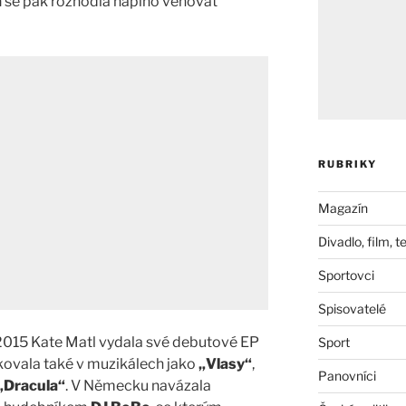
a
se pak rozhodla naplno věnovat
RUBRIKY
Magazín
Divadlo, film, t
Sportovci
Spisovatelé
 2015 Kate Matl vydala své debutové EP
Sport
nkovala také v muzikálech jako
„Vlasy“
,
Panovníci
„Dracula“
. V Německu navázala