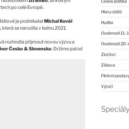
m hudebníkem
DJ BoBo
, se kterým
Česká politika
tech po celé Evropě.
Hlavy států
átlové je podnikatel
Michal Kovář
.
Hudba
u
, která se narodila v lednu 2021.
Osobnosti 11.-19
vá rozhodla přijmout novou výzvu a
Osobnosti 20. s
ivor Česko & Slovensko
. Držíme palce!
Zločinci
Zábava
Fiktivní postav
Výročí
Speciál