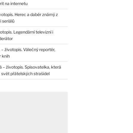
rit na internetu
životopis. Herec a dabér známý z
 seriálů
otopis. Legendární televizní i
derátor
– životopis. Válečný reportér,
r knih
– životopis. Spisovatelka, která
svět přátelských strašidel