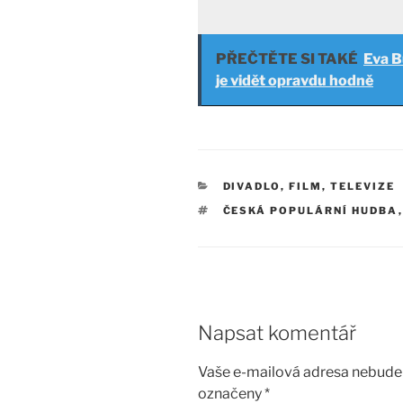
PŘEČTĚTE SI TAKÉ
Eva B
je vidět opravdu hodně
RUBRIKY
DIVADLO, FILM, TELEVIZE
ŠTÍTKY
ČESKÁ POPULÁRNÍ HUDBA
Napsat komentář
Vaše e-mailová adresa nebude 
označeny
*