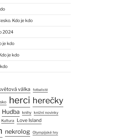
kdo
Česko. Kdo je kdo
o 2024
o je kdo
Kdo je kdo
 kdo
světová válka
fotbalisté
herci
herečky
esko
Hudba
knihy
knižní novinky
Love Island
Kultura
n
nekrolog
Olympijské hry