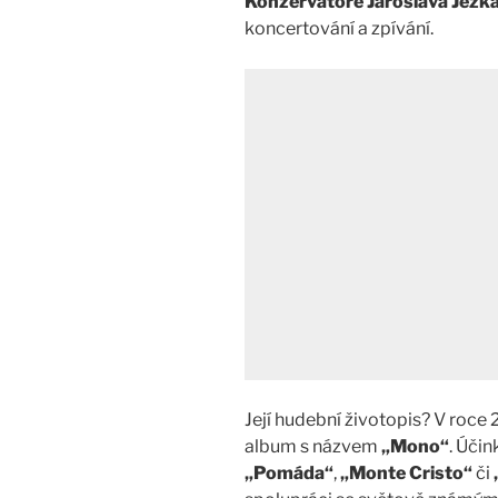
Konzervatoře Jaroslava Ježk
koncertování a zpívání.
Její hudební životopis? V roce
album s názvem
„Mono“
. Úči
„Pomáda“
,
„Monte Cristo“
či