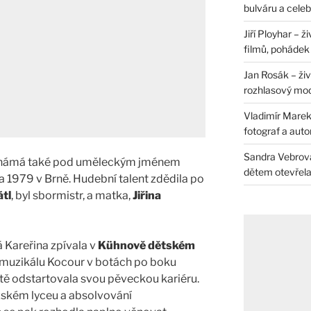
bulváru a celeb
Jiří Ployhar – 
filmů, pohádek i
Jan Rosák – živ
rozhlasový mo
Vladimír Marek 
fotograf a auto
Sandra Vebrová 
známá také pod uměleckým jménem
dětem otevřela 
na 1979 v Brně. Hudební talent zdědila po
tl
, byl sbormistr, a matka,
Jiřina
á Kareřina zpívala v
Kühnově dětském
 muzikálu Kocour v botách po boku
atě odstartovala svou pěveckou kariéru.
uzském lyceu a absolvování