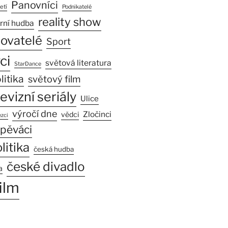
Panovníci
etí
Podnikatelé
reality show
rní hudba
sovatelé
Sport
ci
světová literatura
StarDance
litika
světový film
levizní seriály
Ulice
výročí dne
Zločinci
vědci
zci
pěváci
litika
česká hudba
české divadlo
a
ilm