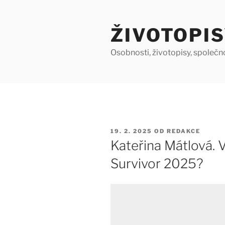
Přejít
k
ŽIVOTOPIS
obsahu
webu
Osobnosti, životopisy, společn
PUBLIKOVÁNO
19. 2. 2025
OD
REDAKCE
Kateřina Mátlová. V
Survivor 2025?