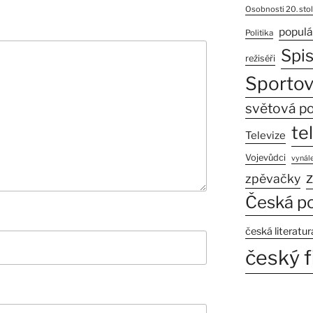
Osobnosti 20. stol
populá
Politika
Spi
režiséři
Sportov
světová po
te
Televize
Vojevůdci
vynále
z
zpěvačky
Česká po
česká literatur
český f