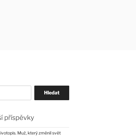
Hledat
í příspěvky
životopis. Muž, který změnil svět