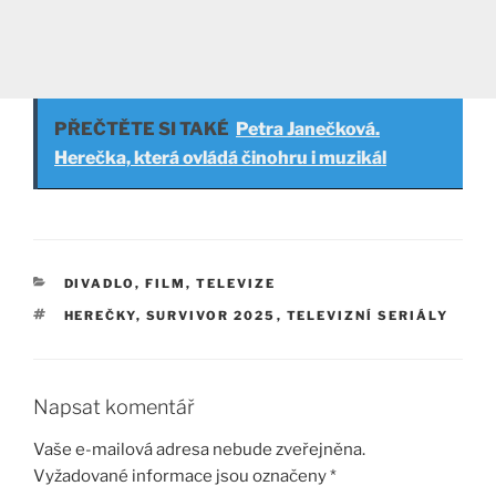
PŘEČTĚTE SI TAKÉ
Petra Janečková.
Herečka, která ovládá činohru i muzikál
RUBRIKY
DIVADLO, FILM, TELEVIZE
ŠTÍTKY
HEREČKY
,
SURVIVOR 2025
,
TELEVIZNÍ SERIÁLY
Napsat komentář
Vaše e-mailová adresa nebude zveřejněna.
Vyžadované informace jsou označeny
*