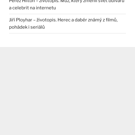
Perez Hilton – životopis. Muž, který změnil svět bulváru
a celebrit na internetu
Jiří Ployhar – životopis. Herec a dabér známý z filmů,
pohádek i seriálů