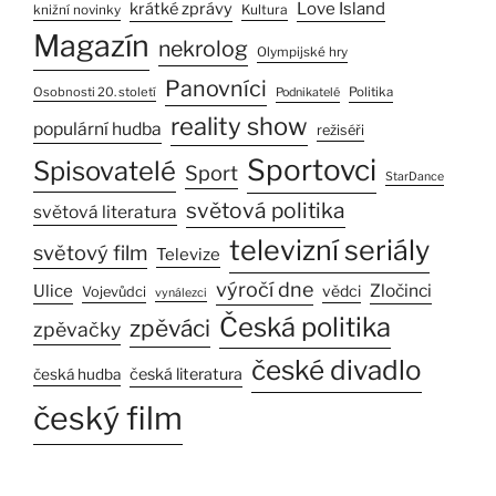
Love Island
krátké zprávy
Kultura
knižní novinky
Magazín
nekrolog
Olympijské hry
Panovníci
Osobnosti 20. století
Politika
Podnikatelé
reality show
populární hudba
režiséři
Sportovci
Spisovatelé
Sport
StarDance
světová politika
světová literatura
televizní seriály
světový film
Televize
výročí dne
Ulice
Zločinci
vědci
Vojevůdci
vynálezci
Česká politika
zpěváci
zpěvačky
české divadlo
česká literatura
česká hudba
český film