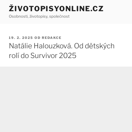
Přejít
ŽIVOTOPISYONLINE.CZ
k
Osobnosti, životopisy, společnost
obsahu
webu
PUBLIKOVÁNO
19. 2. 2025
OD
REDAKCE
Natálie Halouzková. Od dětských
rolí do Survivor 2025