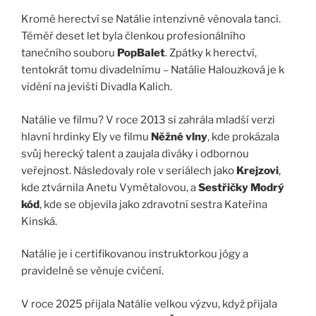
Kromě herectví se Natálie intenzivně věnovala tanci.
Téměř deset let byla členkou profesionálního
tanečního souboru
PopBalet
. Zpátky k herectví,
tentokrát tomu divadelnímu – Natálie Halouzková je k
vidění na jevišti Divadla Kalich.
Natálie ve filmu? V roce 2013 si zahrála mladší verzi
hlavní hrdinky Ely ve filmu
Něžné vlny
, kde prokázala
svůj herecký talent a zaujala diváky i odbornou
veřejnost. Následovaly role v seriálech jako
Krejzovi
,
kde ztvárnila Anetu Vymětalovou, a
Sestřičky Modrý
kód
, kde se objevila jako zdravotní sestra Kateřina
Kinská.
Natálie je i certifikovanou instruktorkou jógy a
pravidelně se věnuje cvičení.
V roce 2025 přijala Natálie velkou výzvu, když přijala