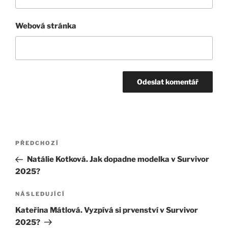
Webová stránka
Navigace
Předchozí
PŘEDCHOZÍ
pro
příspěvek
Natálie Kotková. Jak dopadne modelka v Survivor
příspěvek
2025?
Následující
NÁSLEDUJÍCÍ
příspěvek
Kateřina Mátlová. Vyzpívá si prvenství v Survivor
2025?