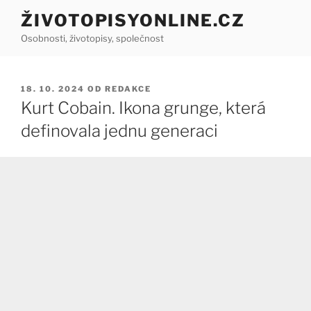
Přejít
ŽIVOTOPISYONLINE.CZ
k
Osobnosti, životopisy, společnost
obsahu
webu
PUBLIKOVÁNO
18. 10. 2024
OD
REDAKCE
Kurt Cobain. Ikona grunge, která
definovala jednu generaci