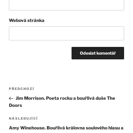
Webová stránka
Navigace
Předchozí
PŘEDCHOZÍ
pro
příspěvek
Jim Morrison. Poeta rocku a bouřlivá duše The
příspěvek
Doors
Následující
NÁSLEDUJÍCÍ
příspěvek
Amy Winehouse. Bouřlivá královna soulového hlasu a