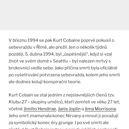
V březnu 1994 se pak Kurt Cobaine poprvé pokusil o
sebevraždu v Římě, ale přežil. Jen o několik týdnů
později, 5. dubna 1994, byl „úspěšnější“, když si vzal
život ve svém domě v Seattlu – byl nalezen mrtvý s
brokovnicí vedle sebe. Jako příčina smrti byla oficiálně
po vyšetřování potvrzena sebevražda, kolem jeho smrti
ale dodnes kolují konspirační teorie​.​
Kurt Cobain se stal jedním z nejslavnějších členů tzv.
Klubu 27
– skupiny umělců, kteří zemřeli ve věku 27 let,
včetně
Jimiho Hendrixe
,
Janis Joplin
a
Jima Morrisona
.
Jeho smrt znamenala konec Nirvany a mnozí ji považují
za symbolický konec éry grunge. I po své smrti ale