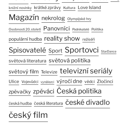
Love Island
krátké zprávy
Kultura
knižní novinky
Magazín
nekrolog
Olympijské hry
Panovníci
Osobnosti 20. století
Politika
Podnikatelé
reality show
populární hudba
režiséři
Sportovci
Spisovatelé
Sport
StarDance
světová politika
světová literatura
televizní seriály
světový film
Televize
výročí dne
Zločinci
Ulice
vědci
Vojevůdci
vynálezci
Česká politika
zpěváci
zpěvačky
české divadlo
česká literatura
česká hudba
český film