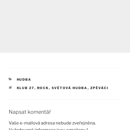
RUBRIKY
HUDBA
ŠTÍTKY
KLUB 27
,
ROCK
,
SVĚTOVÁ HUDBA
,
ZPĚVÁCI
Napsat komentář
Vaše e-mailová adresa nebude zveřejněna.
Vyžadované informace jsou označeny
*