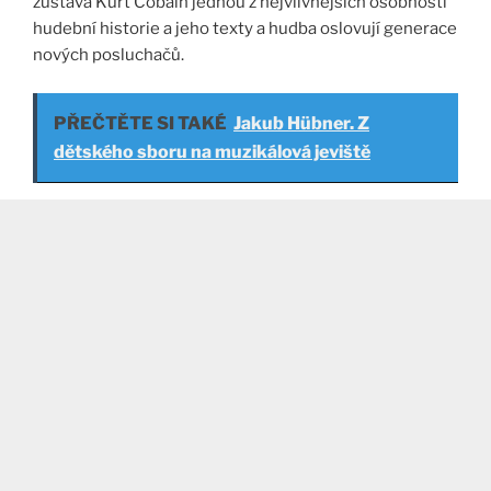
zůstává Kurt Cobain jednou z nejvlivnějších osobností
hudební historie a jeho texty a hudba oslovují generace
nových posluchačů​.
PŘEČTĚTE SI TAKÉ
Jakub Hübner. Z
dětského sboru na muzikálová jeviště