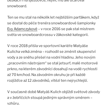
běžkách i na sjezdovce, nejvíc mu ale učaroval
snowboard.
Ten se mu stal na několik let nejbližším parťákem, když
se dostal do péče trenéra snowboardové šampionky
Evy Adamczykové
– v roce 2016 se pak stal mistrem
světa ve snowboardcrossu v žákovské kategorii.
V roce 2018 přišla ve sportovní kariéře Matyáše
Kulicha velká změna – rozhodil se změnit skupenství
vody a ze sněhu přešel na vodní hladinu. Jeho novým
„pracovním nástrojem“ se stal jetsurf, malé motorové
prkno, na kterém závodníci dosahují na vodě rychlosti
až 70 km/hod. Na závodním okruhu je při každé
rozjížďce až 12 závodníků, vítězí ten nejrychlejší.
V současné době Matyáš Kulich objíždí světové závody
a v žebříčcích stoupá jediným správným směrem –
vzhůru.