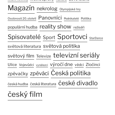
Magazín
nekrolog
Olympijské hry
Panovníci
Osobnosti 20. století
Politika
Podnikatelé
reality show
populární hudba
režiséři
Sportovci
Spisovatelé
Sport
StarDance
světová politika
světová literatura
televizní seriály
světový film
Televize
výročí dne
Ulice
Zločinci
vědci
Vojevůdci
vynálezci
Česká politika
zpěváci
zpěvačky
české divadlo
česká literatura
česká hudba
český film