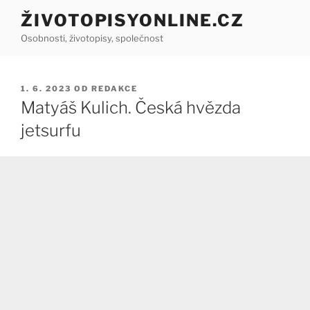
Přejít
ŽIVOTOPISYONLINE.CZ
k
Osobnosti, životopisy, společnost
obsahu
webu
PUBLIKOVÁNO
1. 6. 2023
OD
REDAKCE
Matyáš Kulich. Česká hvězda
jetsurfu