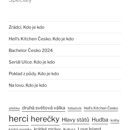
Zrádci. Kdo je kdo
Hell’s Kitchen Česko. Kdo je kdo
Bachelor Česko 2024
Seriál Ulice. Kdo je kdo
Poklad z půdy. Kdo je kdo
Na lovu. Kdo je kdo
druhá světová válka
Hell’s Kitchen Česko
atletika
fotbalisté
herci
herečky
Hlavy států
Hudba
knihy
Love Island
krátké zprávy
Kultura
knižní novinky