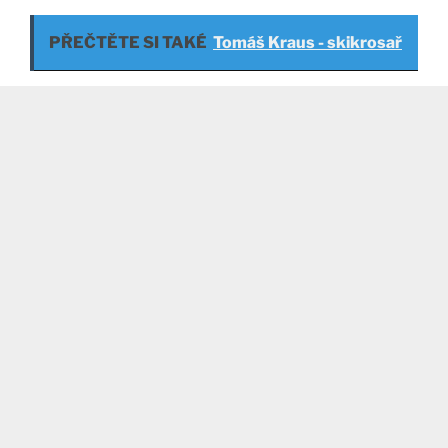
PŘEČTĚTE SI TAKÉ
Tomáš Kraus - skikrosař