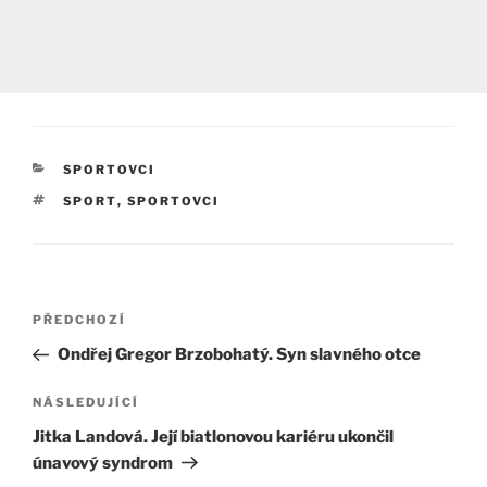
RUBRIKY
SPORTOVCI
ŠTÍTKY
SPORT
,
SPORTOVCI
Navigace
Předchozí
PŘEDCHOZÍ
pro
příspěvek
Ondřej Gregor Brzobohatý. Syn slavného otce
příspěvek
Následující
NÁSLEDUJÍCÍ
příspěvek
Jitka Landová. Její biatlonovou kariéru ukončil
únavový syndrom