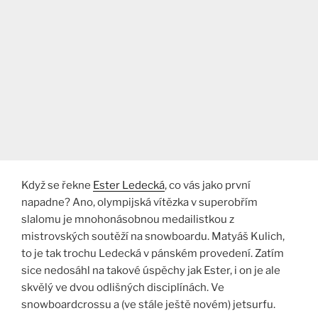
Když se řekne
Ester Ledecká
, co vás jako první
napadne? Ano, olympijská vítězka v superobřím
slalomu je mnohonásobnou medailistkou z
mistrovských soutěží na snowboardu. Matyáš Kulich,
to je tak trochu Ledecká v pánském provedení. Zatím
sice nedosáhl na takové úspěchy jak Ester, i on je ale
skvělý ve dvou odlišných disciplínách. Ve
snowboardcrossu a (ve stále ještě novém) jetsurfu.