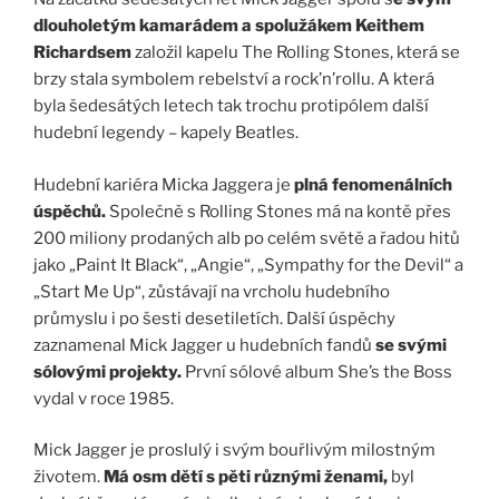
dlouholetým kamarádem a spolužákem Keithem
Richardsem
založil kapelu The Rolling Stones, která se
brzy stala symbolem rebelství a rock’n’rollu. A která
byla šedesátých letech tak trochu protipólem další
hudební legendy – kapely Beatles.
Hudební kariéra Micka Jaggera je
plná fenomenálních
úspěchů.
Společně s Rolling Stones má na kontě přes
200 miliony prodaných alb po celém světě a řadou hitů
jako „Paint It Black“, „Angie“, „Sympathy for the Devil“ a
„Start Me Up“, zůstávají na vrcholu hudebního
průmyslu i po šesti desetiletích. Další úspěchy
zaznamenal Mick Jagger u hudebních fandů
se svými
sólovými projekty.
První sólové album She’s the Boss
vydal v roce 1985.
Mick Jagger je proslulý i svým bouřlivým milostným
životem.
Má osm dětí s pěti různými ženami,
byl