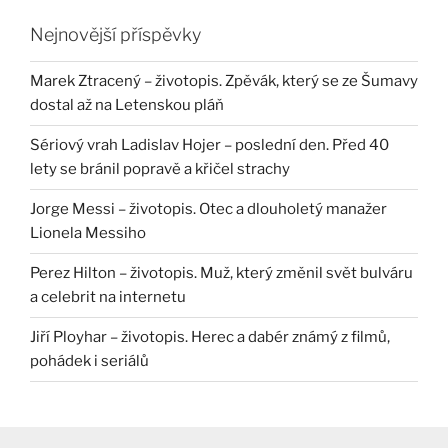
Nejnovější příspěvky
Marek Ztracený – životopis. Zpěvák, který se ze Šumavy
dostal až na Letenskou pláň
Sériový vrah Ladislav Hojer – poslední den. Před 40
lety se bránil popravě a křičel strachy
Jorge Messi – životopis. Otec a dlouholetý manažer
Lionela Messiho
Perez Hilton – životopis. Muž, který změnil svět bulváru
a celebrit na internetu
Jiří Ployhar – životopis. Herec a dabér známý z filmů,
pohádek i seriálů