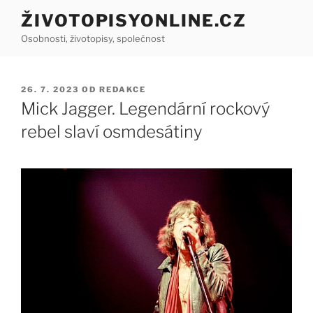
Přejít
ŽIVOTOPISYONLINE.CZ
k
Osobnosti, životopisy, společnost
obsahu
webu
PUBLIKOVÁNO
26. 7. 2023
OD
REDAKCE
Mick Jagger. Legendární rockový
rebel slaví osmdesátiny