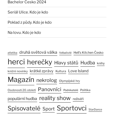
Bachelor Česko 2024
Seriál Ulice. Kdo je kdo
Poklad z půdy. Kdo je kdo
Na lovu. Kdo je kdo
druhá světová válka
Hell’s Kitchen Česko
atletika
fotbalisté
herci
herečky
Hlavy států
Hudba
knihy
Love Island
krátké zprávy
Kultura
knižní novinky
Magazín
nekrolog
Olympijské hry
Panovníci
Osobnosti 20. století
Politika
Podnikatelé
reality show
populární hudba
režiséři
Sportovci
Spisovatelé
Sport
StarDance