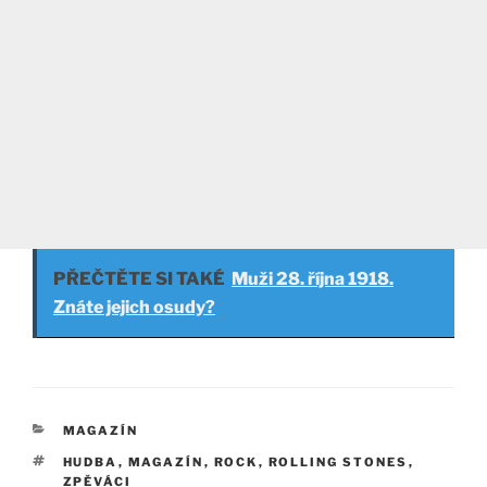
PŘEČTĚTE SI TAKÉ
Muži 28. října 1918.
Znáte jejich osudy?
RUBRIKY
MAGAZÍN
ŠTÍTKY
HUDBA
,
MAGAZÍN
,
ROCK
,
ROLLING STONES
,
ZPĚVÁCI