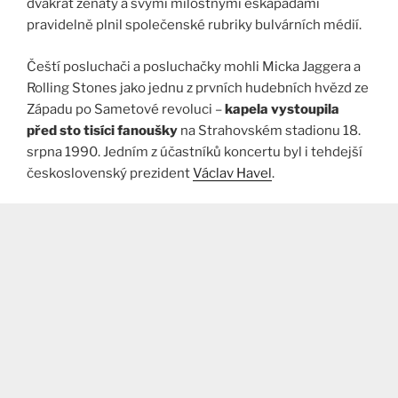
dvakrát ženatý a svými milostnými eskapádami
pravidelně plnil společenské rubriky bulvárních médií.
Čeští posluchači a posluchačky mohli Micka Jaggera a
Rolling Stones jako jednu z prvních hudebních hvězd ze
Západu po Sametové revoluci –
kapela vystoupila
před sto tisíci fanoušky
na Strahovském stadionu 18.
srpna 1990. Jedním z účastníků koncertu byl i tehdejší
československý prezident
Václav Havel
.