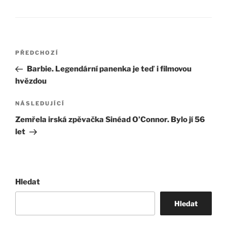
Navigace
Předchozí
PŘEDCHOZÍ
pro
příspěvek
Barbie. Legendární panenka je teď i filmovou
příspěvek
hvězdou
Následující
NÁSLEDUJÍCÍ
příspěvek
Zemřela irská zpěvačka Sinéad O’Connor. Bylo jí 56
let
Hledat
Hledat