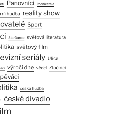
Panovníci
etí
Podnikatelé
reality show
rní hudba
sovatelé
Sport
ci
světová literatura
StarDance
litika
světový film
levizní seriály
Ulice
výročí dne
Zločinci
vědci
zci
pěváci
litika
česká hudba
české divadlo
a
ilm