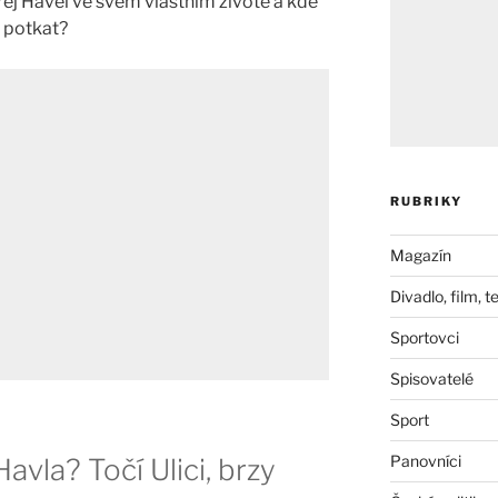
řej Havel ve svém vlastním životě a kde
 potkat?
RUBRIKY
Magazín
Divadlo, film, t
Sportovci
Spisovatelé
Sport
Panovníci
avla? Točí Ulici, brzy