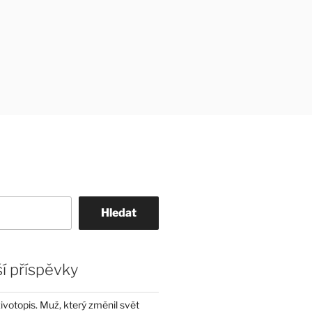
Hledat
í příspěvky
životopis. Muž, který změnil svět