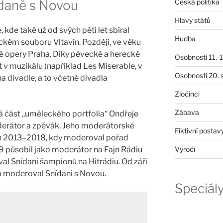
Česká politika
ídaně s Novou
Hlavy států
, kde také už od svých pěti let sbíral
Hudba
kém souboru Vltavín. Později, ve věku
ské opery Praha. Díky pěvecké a herecké
Osobnosti 11.-19
 v muzikálu (například Les Miserable, v
Osobnosti 20. s
na divadle, a to včetně divadla
Zločinci
Zábava
alá část „uměleckého portfolia“ Ondřeje
derátor a zpěvák. Jeho moderátorské
Fiktivní postav
ech 2013–2018, kdy moderoval pořad
9 působil jako moderátor na Fajn Rádiu
Výročí
l Snídani šampionů na Hitrádiu. Od září
 moderoval Snídani s Novou.
Speciál