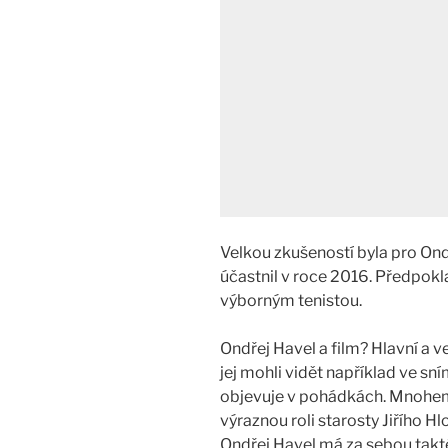
Velkou zkušeností byla pro Ond
účastnil v roce 2016. Předpokla
výborným tenistou.
Ondřej Havel a film? Hlavní a ve
jej mohli vidět například ve sn
objevuje v pohádkách. Mnohem 
výraznou roli starosty Jiřího H
Ondřej Havel má za sebou takt