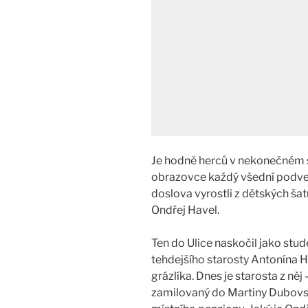
Je hodně herců v nekonečném se
obrazovce každý všední podveč
doslova vyrostli z dětských šatů
Ondřej Havel.
Ten do Ulice naskočil jako stu
tehdejšího starosty Antonína Hl
grázlíka. Dnes je starosta z ně
zamilovaný do Martiny Dubovs