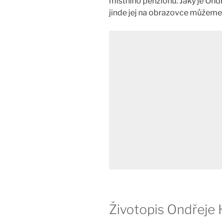
místního penzionu. Jaký je Ond
jinde jej na obrazovce můžeme
Životopis Ondřeje H