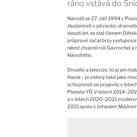
ráno vstává do Sn
Narodil se 27. září 1994 v Praze
zkušenosti v pěvecko-dramatic
deseti let, se stal členem Dět
průpravě začal brzy vystupovat
němž ztvárnil roli Gavroche) a 
Národního.
Divadlo a televize, to je jen m
Havla – je známý také jako mo
schopnosti se projevily v let
Planeta YÓ. V letech 2014–201
a v letech 2020–2021 moderova
2021 spolu s Johanem Mádrem