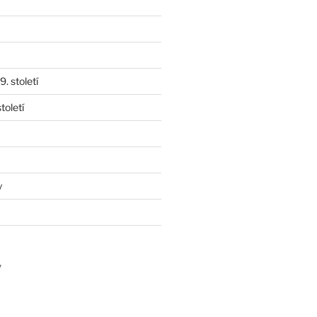
. století
toletí
y
y