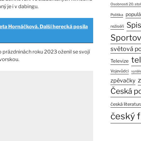
Osobnosti 20. stol
ý je i v dabingu.
populá
Politika
Spi
eta Hornáčková. Další herecká posila
režiséři
Sportov
světová po
o prázdninách roku 2023 oženil se svojí
te
Dvorskou.
Televize
Vojevůdci
vynále
z
zpěvačky
Česká po
česká literatur
český f