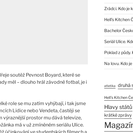
Zrádci. Kdo je 
Hell’s Kitchen 
Bachelor Česk
Seriál Ulice. Kd
Poklad z půdy. 
Na lovu. Kdo je
řeje soutěž Pevnost Boyard, které se
dy měl – dlouho hrál závodně fotbal, je i
druhá 
atletika
Hell’s Kitchen Č
lké role se mu zatím vyhýbají, i tak jsme
Hlavy států
ímcích Lidice nebo Vendeta, častěji se
krátké zprávy
výraznější prostor mu dává televize,
Magazí
ložánka má v už zmíněném seriálu Ulice.
éž účinkování ve studentských filmech a