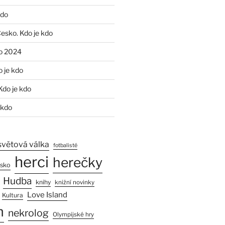
kdo
Česko. Kdo je kdo
o 2024
o je kdo
Kdo je kdo
 kdo
světová válka
fotbalisté
herci
herečky
esko
Hudba
knihy
knižní novinky
Love Island
Kultura
n
nekrolog
Olympijské hry