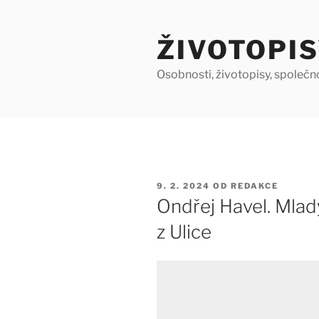
Přejít
k
ŽIVOTOPIS
obsahu
webu
Osobnosti, životopisy, společn
PUBLIKOVÁNO
9. 2. 2024
OD
REDAKCE
Ondřej Havel. Mlad
z Ulice