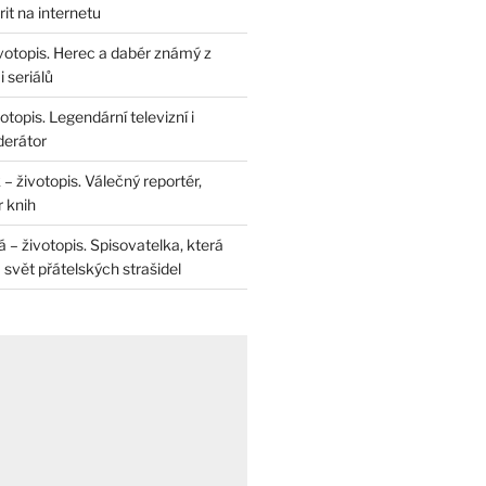
rit na internetu
životopis. Herec a dabér známý z
 seriálů
otopis. Legendární televizní i
derátor
– životopis. Válečný reportér,
r knih
– životopis. Spisovatelka, která
svět přátelských strašidel