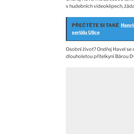
v hudebních videoklipech, žádan
PŘEČTĚTE SI TAKÉ
Henri
seriálu Ulice
Osobní život? Ondřej Havel se 
dlouholetou přítelkyní Bárou 