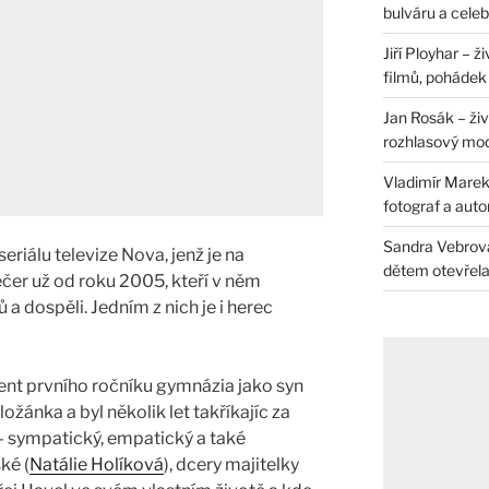
bulváru a celeb
Jiří Ployhar – 
filmů, pohádek i
Jan Rosák – živ
rozhlasový mo
Vladimír Marek 
fotograf a auto
Sandra Vebrová 
riálu televize Nova, jenž je na
dětem otevřela 
er už od roku 2005, kteří v něm
 a dospěli. Jedním z nich je i herec
dent prvního ročníku gymnázia jako syn
ožánka a byl několik let takříkajíc za
j – sympatický, empatický a také
ké (
Natálie Holíková
), dcery majitelky