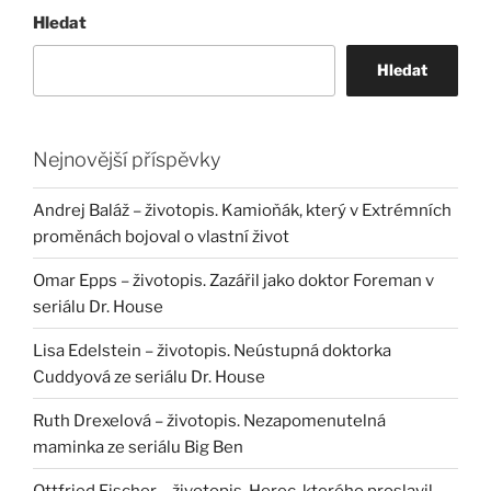
Hledat
Hledat
Nejnovější příspěvky
Andrej Baláž – životopis. Kamioňák, který v Extrémních
proměnách bojoval o vlastní život
Omar Epps – životopis. Zazářil jako doktor Foreman v
seriálu Dr. House
Lisa Edelstein – životopis. Neústupná doktorka
Cuddyová ze seriálu Dr. House
Ruth Drexelová – životopis. Nezapomenutelná
maminka ze seriálu Big Ben
Ottfried Fischer – životopis. Herec, kterého proslavil