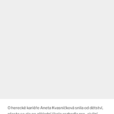
O herecké kariéře Aneta Kvasničková snila od dětství,
přesto se ale po základní škole rozhodla pro „civilní