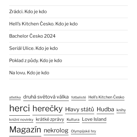
Zrádci. Kdo je kdo
Hell’s Kitchen Česko. Kdo je kdo
Bachelor Česko 2024
Seriál Ulice. Kdo je kdo
Poklad z půdy. Kdo je kdo
Na lovu. Kdo je kdo
druhá světová válka
Hell’s Kitchen Česko
atletika
fotbalisté
herci
herečky
Hlavy států
Hudba
knihy
Love Island
krátké zprávy
Kultura
knižní novinky
Magazín
nekrolog
Olympijské hry