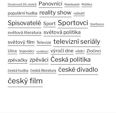
Panovníci
Osobnosti 20. století
Politika
Podnikatelé
reality show
populární hudba
režiséři
Sportovci
Spisovatelé
Sport
StarDance
světová politika
světová literatura
televizní seriály
světový film
Televize
výročí dne
Zločinci
Ulice
vědci
Vojevůdci
vynálezci
Česká politika
zpěváci
zpěvačky
české divadlo
česká literatura
česká hudba
český film