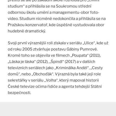
studium“ a přihlásila se na Soukromou střední
odbornou školu umění a managementu-obor foto-
video. Studium nicméně nedokončila a přihlásila se na
Pražskou konzervatoř, kde úspěšně vystudovala obor
hudebně dramatický.
Svoji první výraznější roli získala v seriálu „Ulice“, kde už
od roku 2005 ztvárňuje postavu Gábiny Pumrové.
Kromě toho se objevila ve filmech „Poupata“ (2011),
„Láska je láska“ (2012), „Špindl“ (2017) a v dalších
televizních seriálech jako „Kriminálka Anděl“, „Cesty
domů“, nebo „Obchoďák“. Výrazná byla také její role
sekretářky v seriálu „Volha“, který mapoval historii
České televize očima řidiče a agenta tehdejší Státní
bezpečnosti.