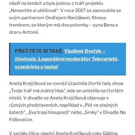
násilí na ženách a byla jednou z tváří projektu
„Nenechte si ubližovat“. V roce 2017 se zasnoubila se
svým partnerem Ondřejem Rančákem, fitness
trenérem, se kterým má dva potomky – syna Bena a
dceru Antonii.
PŘEČTĚTE SI TAKÉ
Vladimír Dvořák –
životopis. Legendární moderátor Televarieté,
scenárista a textař
Aneta Krejčíková se rovněž účastnila čtvrté řady show
„Tvoje tvář má známý hlas“, kde se umístila na čtvrtém
místě. V divadle se Aneta Krejčíková objevuje v
různých představeních, například v „Pět ve stejných
šatech“, „Eva tropí hlouposti“ nebo „Srnky“ v Divadle Na
Fidlovačce.
V seriálu Ulice vlastní Aneta Krečíková coby Gábina