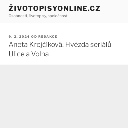
Přejít
ŽIVOTOPISYONLINE.CZ
k
Osobnosti, životopisy, společnost
obsahu
webu
PUBLIKOVÁNO
9. 2. 2024
OD
REDAKCE
Aneta Krejčíková. Hvězda seriálů
Ulice a Volha