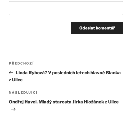
Navigace
Předchozí
PŘEDCHOZÍ
pro
příspěvek
Linda Rybová? V posledních letech hlavně Blanka
příspěvek
z Ulice
Následující
NÁSLEDUJÍCÍ
příspěvek
Ondřej Havel. Mladý starosta Jirka Hložánek z Ulice