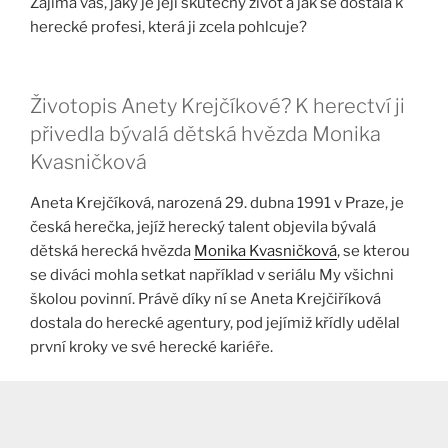
Zajímá vás, jaký je její skutečný život a jak se dostala k
herecké profesi, která ji zcela pohlcuje?
Životopis Anety Krejčíkové? K herectví ji
přivedla bývalá dětská hvězda Monika
Kvasničková
Aneta Krejčíková, narozená 29. dubna 1991 v Praze, je
česká herečka, jejíž herecký talent objevila bývalá
dětská herecká hvězda
Monika Kvasničková
, se kterou
se diváci mohla setkat například v seriálu My všichni
školou povinní. Právě díky ní se Aneta Krejčiříková
dostala do herecké agentury, pod jejímiž křídly udělal
první kroky ve své herecké kariéře.