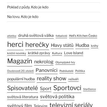
Poklad z půdy. Kdo je kdo
Na lovu. Kdo je kdo
druhá světová válka
Hell’s Kitchen Česko
atletika
fotbalisté
herci
herečky
Hlavy států
Hudba
knihy
Love Island
krátké zprávy
Kultura
knižní novinky
Magazín
nekrolog
Olympijské hry
Panovníci
Osobnosti 20. století
Politika
Podnikatelé
reality show
populární hudba
režiséři
Sportovci
Spisovatelé
Sport
StarDance
světová politika
světová literatura
televizní seriály
světový film
Televize