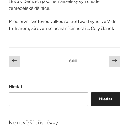
1896 v Dědicích jako nemanželský syn chudé
zemědělské dělnice.
Před první světovou válkou se Gottwald vyučí ve Vídni
truhlářem, zároveň se účastní činnosti …
Celý článek
Stránkování
Předchozí
Další
Stránka:
600
stránka
strá
příspěvků
Hledat
Hledat
Nejnovější příspěvky