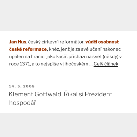
Jan Hus
, český církevní reformátor,
vůdčí osobnost
české reformace
,
kněz, jenž je za své učení nakonec
upálen na hranici jako kacíř, přichází na svět (někdy) v
roce 1371, a to nejspíše v jihočeském …
Celý článek
PUBLIKOVÁNO
14. 5. 2008
Klement Gottwald. Říkal si Prezident
hospodář