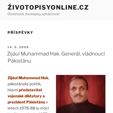
Přejít
ŽIVOTOPISYONLINE.CZ
k
Osobnosti, životopisy, společnost
obsahu
webu
PŘÍSPĚVKY
PUBLIKOVÁNO
14. 5. 2008
Zijául Muhammad Hak. Generál, vládnoucí
Pákistánu
Zijául Muhammad Hak
,
pákistánský politik,
hlavní
představitel
vojenské diktatury a
prezident Pákistánu
v
letech 1978-88 (u moci