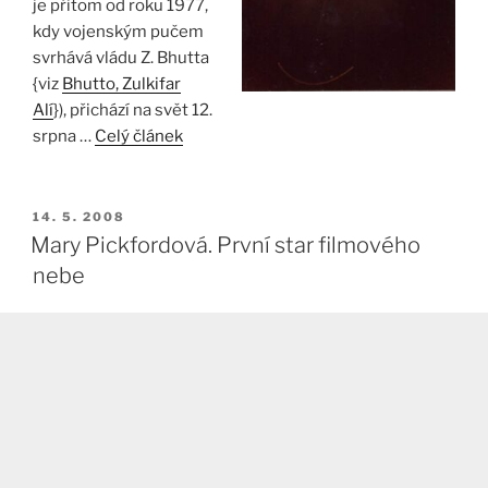
je přitom od roku 1977,
kdy vojenským pučem
svrhává vládu Z. Bhutta
{viz
Bhutto, Zulkifar
Alí
}), přichází na svět 12.
srpna …
Celý článek
PUBLIKOVÁNO
14. 5. 2008
Mary Pickfordová. První star filmového
nebe