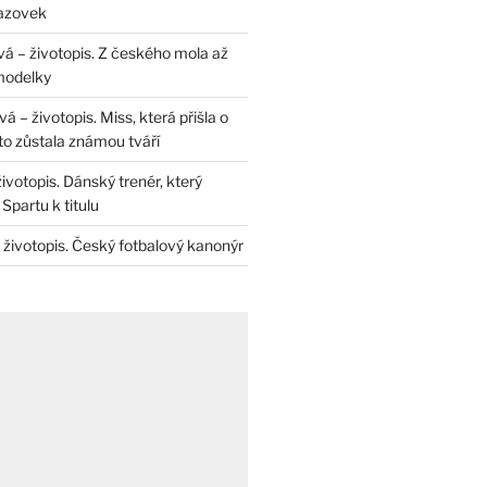
razovek
á – životopis. Z českého mola až
modelky
 – životopis. Miss, která přišla o
to zůstala známou tváří
životopis. Dánský trenér, který
Spartu k titulu
 životopis. Český fotbalový kanonýr