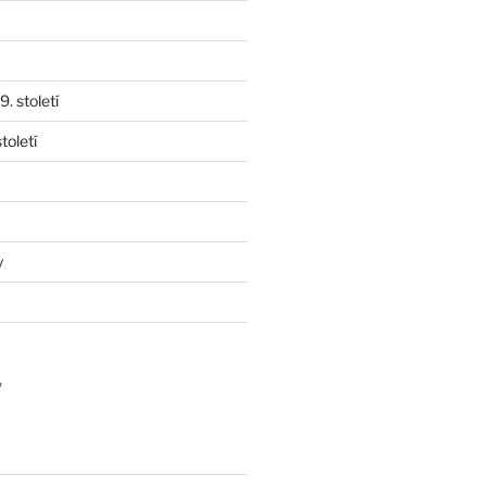
. století
toletí
y
y