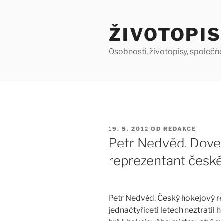
Přejít
k
ŽIVOTOPIS
obsahu
webu
Osobnosti, životopisy, společn
PUBLIKOVÁNO
19. 5. 2012
OD
REDAKCE
Petr Nedvěd. Dove
reprezentant české
Petr Nedvěd. Český hokejový re
jednačtyřiceti letech neztratil 