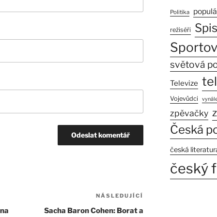
populá
Politika
Spi
režiséři
Sportov
světová po
te
Televize
Vojevůdci
vynále
z
zpěvačky
Česká po
česká literatur
český f
NÁSLEDUJÍCÍ
Následující
příspěvek
 na
Sacha Baron Cohen: Borat a