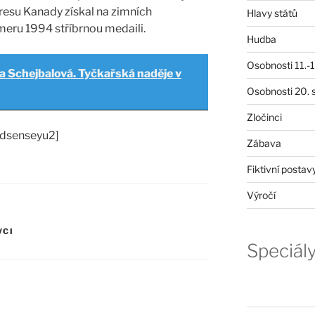
resu Kanady získal na zimních
Hlavy států
meru 1994 stříbrnou medaili.
Hudba
Osobnosti 11.-19
a Schejbalová. Tyčkařská naděje v
Osobnosti 20. s
Zločinci
adsenseyu2]
Zábava
Fiktivní postav
Výročí
VCI
Speciál