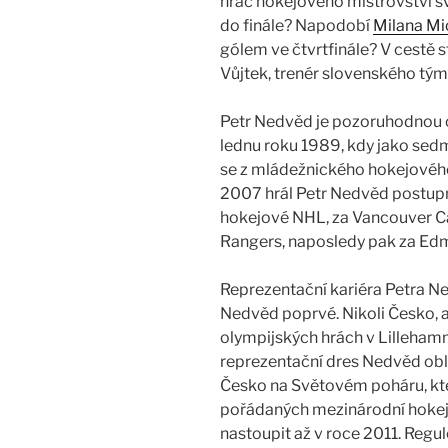
hráč hokejového mistrovství 
do finále? Napodobí
Milana Mi
gólem ve čtvrtfinále? V cestě s
Vůjtek, trenér slovenského tým
Petr Nedvěd je pozoruhodnou o
lednu roku 1989, kdy jako sedm
se z mládežnického hokejovéh
2007 hrál Petr Nedvěd postup
hokejové NHL, za Vancouver Ca
Rangers, naposledy pak za Edm
Reprezentační kariéra Petra N
Nedvěd poprvé. Nikoli Česko, a
olympijských hrách v Lilleham
reprezentační dres Nedvěd obl
Česko na Světovém poháru, kte
pořádaných mezinárodní hokej
nastoupit až v roce 2011. Regu