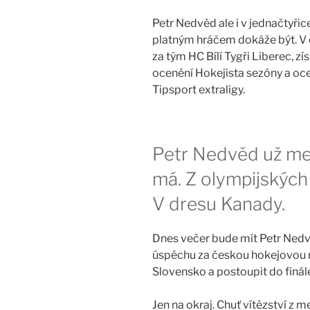
Petr Nedvěd ale i v jednačtyřic
platným hráčem dokáže být. V 
za tým HC Bílí Tygři Liberec, zí
ocenění Hokejista sezóny a oc
Tipsport extraligy.
Petr Nedvěd už med
má. Z olympijských 
V dresu Kanady.
Dnes večer bude mít Petr Ned
úspěchu za českou hokejovou re
Slovensko a postoupit do finál
Jen na okraj. Chuť vítězství z 