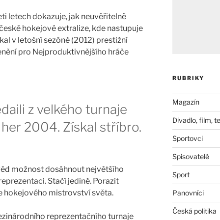
eti letech dokazuje, jak neuvěřitelně
české hokejové extralize, kde nastupuje
skal v letošní sezóně (2012) prestižní
enění pro Nejproduktivnějšího hráče
RUBRIKY
Magazín
aili z velkého turnaje
Divadlo, film, t
her 2004. Získal stříbro.
Sportovci
Spisovatelé
věd možnost dosáhnout největšího
Sport
prezentaci. Stačí jediné. Porazit
e hokejového mistrovství světa.
Panovníci
Česká politika
mezinárodního reprezentačního turnaje