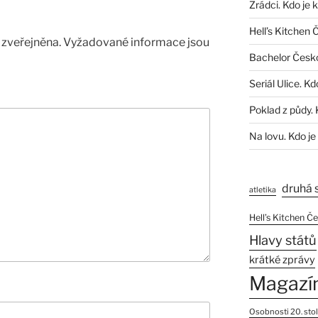
Zrádci. Kdo je 
Hell’s Kitchen 
zveřejněna.
Vyžadované informace jsou
Bachelor Česk
Seriál Ulice. Kd
Poklad z půdy. 
Na lovu. Kdo je
druhá 
atletika
Hell’s Kitchen Č
Hlavy států
krátké zprávy
Magazí
Osobnosti 20. stol