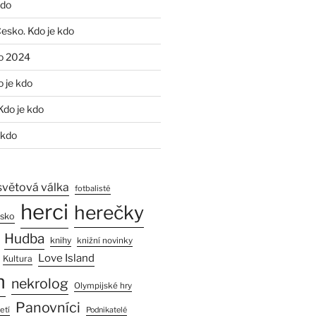
kdo
Česko. Kdo je kdo
o 2024
o je kdo
Kdo je kdo
 kdo
světová válka
fotbalisté
herci
herečky
esko
Hudba
knihy
knižní novinky
Love Island
Kultura
n
nekrolog
Olympijské hry
Panovníci
etí
Podnikatelé