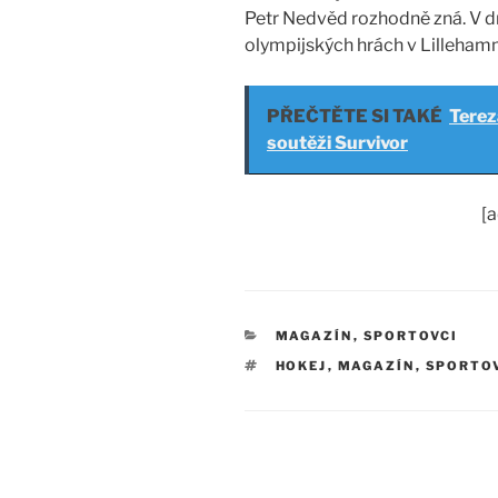
Petr Nedvěd rozhodně zná. V d
olympijských hrách v Lilleham
PŘEČTĚTE SI TAKÉ
Terez
soutěži Survivor
[
RUBRIKY
MAGAZÍN
,
SPORTOVCI
ŠTÍTKY
HOKEJ
,
MAGAZÍN
,
SPORTO