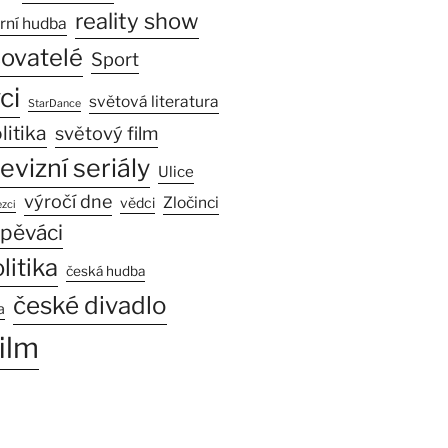
reality show
rní hudba
sovatelé
Sport
ci
světová literatura
StarDance
litika
světový film
levizní seriály
Ulice
výročí dne
Zločinci
vědci
zci
pěváci
litika
česká hudba
české divadlo
a
ilm