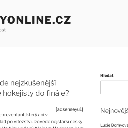
YONLINE.CZ
ost
Hledat
de nejzkušenější
 hokejisty do finále?
[adsenseyu1]
Nejnovějš
prezentant, který ani v
hlad po vítězství. Dovede nejstarší český
Lucie Borhyová 