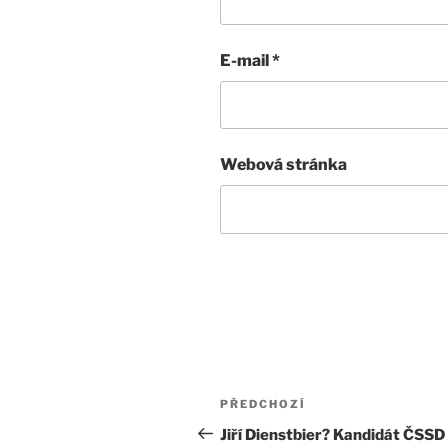
E-mail
*
Webová stránka
Navigace
Předchozí
PŘEDCHOZÍ
pro
příspěvek
Jiří Dienstbier? Kandidát ČSSD