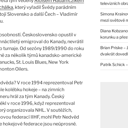
světa tým vedený
Aloisem Hadamczikem
televizních ob
chálka
, který vyřadil Švédy parádním
Simona Krainov
tojí Slovensko a další Čech – Vladimír
mezi světové 
u.
Diana Kobzanová
sobností. Československo opustil v
korunku a přes
náctiletý emigroval do Kanady, nevrátil
Brian Priske – 
o turnaje. Od sezóny 1989/1990 do roku
dvakrát dovedl 
ně za několik týmů kanadsko-americké
nucks, St. Louis Blues, New York
Patrik Schick –
onton Oilers.
edvěda? V roce 1994 reprezentoval Petr
le kolébku hokeje – na zimních
meru hrál za tým Kanady. Český
ékl v roce 1996, když reprezentoval
rý organizovala NHL. V soutěžích,
ovou federací IIHF, mohl Petr Nedvěd
le hokejové federace jsou neúprosné.