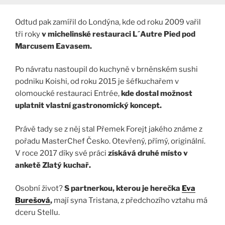
Odtud pak zamířil do Londýna, kde od roku 2009 vařil
tři roky
v michelinské restauraci L´Autre Pied pod
Marcusem Eavasem.
Po návratu nastoupil do kuchyně v brněnském sushi
podniku Koishi, od roku 2015 je šéfkuchařem v
olomoucké restauraci Entrée,
kde dostal možnost
uplatnit vlastní gastronomický koncept.
Právě tady se z něj stal Přemek Forejt jakého známe z
pořadu MasterChef Česko. Otevřený, přímý, originální.
V roce 2017 díky své práci
získává druhé místo v
anketě Zlatý kuchař.
Osobní život?
S partnerkou, kterou je herečka
Eva
Burešová
,
mají syna Tristana, z předchozího vztahu má
dceru Stellu.