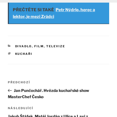
PŘEČTĚTE SI TAKÉ
Petr Nýdrle, herec a
lektor, je mezi Zrádci
RUBRIKY
DIVADLO, FILM, TELEVIZE
ŠTÍTKY
KUCHAŘI
Navigace
Předchozí
PŘEDCHOZÍ
pro
příspěvek
Jan Punčochář. Hvězda kuchařské show
příspěvek
MasterChef Česko
Následující
NÁSLEDUJÍCÍ
příspěvek
Jakub Štáfek. Matěj Jordán z Ulice a Lavi z