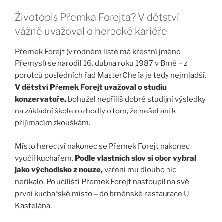
Životopis Přemka Forejta? V dětství
vážně uvažoval o herecké kariéře
Přemek Forejt (v rodném listě má křestní jméno
Přemysl) se narodil 16. dubna roku 1987 v Brně – z
porotců posledních řad MasterChefa je tedy nejmladší.
V dětství Přemek Forejt uvažoval o studiu
konzervatoře,
bohužel nepříliš dobré studijní výsledky
na základní škole rozhodly o tom, že nešel ani k
přijímacím zkouškám.
Místo herectví nakonec se Přemek Forejt nakonec
vyučil kuchařem.
Podle vlastních slov si obor vybral
jako východisko z nouze,
vaření mu dlouho nic
neříkalo. Po učilišti Přemek Forejt nastoupil na své
první kuchařské místo – do brněnské restaurace U
Kastelána.