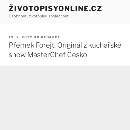
Přejít
ŽIVOTOPISYONLINE.CZ
k
Osobnosti, životopisy, společnost
obsahu
webu
PUBLIKOVÁNO
19. 7. 2022
OD
REDAKCE
Přemek Forejt. Originál z kuchařské
show MasterChef Česko