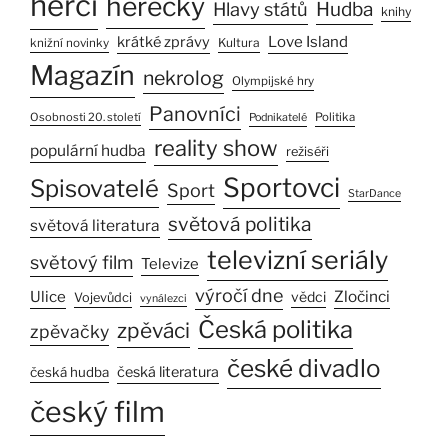
herci
herečky
Hlavy států
Hudba
knihy
Love Island
krátké zprávy
Kultura
knižní novinky
Magazín
nekrolog
Olympijské hry
Panovníci
Osobnosti 20. století
Politika
Podnikatelé
reality show
populární hudba
režiséři
Sportovci
Spisovatelé
Sport
StarDance
světová politika
světová literatura
televizní seriály
světový film
Televize
výročí dne
Ulice
Zločinci
vědci
Vojevůdci
vynálezci
Česká politika
zpěváci
zpěvačky
české divadlo
česká literatura
česká hudba
český film