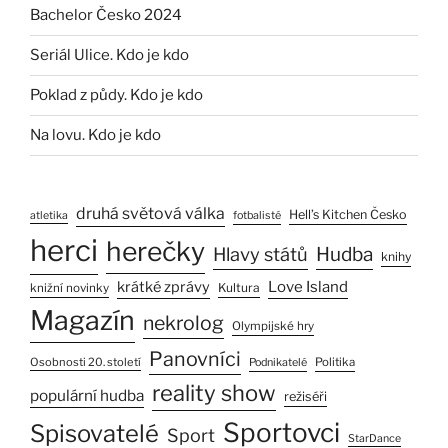
Bachelor Česko 2024
Seriál Ulice. Kdo je kdo
Poklad z půdy. Kdo je kdo
Na lovu. Kdo je kdo
druhá světová válka
Hell’s Kitchen Česko
atletika
fotbalisté
herci
herečky
Hlavy států
Hudba
knihy
Love Island
krátké zprávy
Kultura
knižní novinky
Magazín
nekrolog
Olympijské hry
Panovníci
Osobnosti 20. století
Politika
Podnikatelé
reality show
populární hudba
režiséři
Sportovci
Spisovatelé
Sport
StarDance