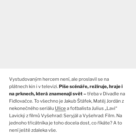
Vystudovaným hercem není, ale proslavil se na
plátnech kin i v televizi.
Píše scénáře, režíruje, hraje i
na prknech, která znamenají svět –
třeba v Divadle na
Fidlovačce. To všechno je Jakub Štáfek, Matěj Jordán z
nekonečného seriálu
Ulice
a fotbalista Julius „Lavi“
Lavický z filmů Vyšehrad: Seryjál a Vyšehrad: Film. Na
jednoho třicátníka je toho docela dost, co říkáte? A to
není ještě zdaleka vše.