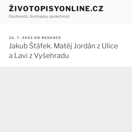
Přejít
ŽIVOTOPISYONLINE.CZ
k
Osobnosti, životopisy, společnost
obsahu
webu
PUBLIKOVÁNO
23. 7. 2022
OD
REDAKCE
Jakub Štáfek. Matěj Jordán z Ulice
a Lavi z Vyšehradu