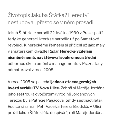
Životopis Jakuba Štáfka? Herectví
nestudoval, přesto se v něm prosadil
Jakub Štáfek se narodil 22. května 1990 v Praze, patří
tedy ke generaci, která se narodila už po Sametové
revoluci. K hereckému řemeslu si přičichl už jako malý
v amatérském divadle Radar.
Herecké vzdělání
nicméně nemá, navštěvoval soukromou střední
odbornou školu umění a managementu v Praze. Tady
odmaturoval v roce 2008.
V roce 2005 se pak
stal jednou z teenagerských
hvězd seriálu TV Nova Ulice.
Zahrál si Matěje Jordána,
jeho sestrou (a dvojčetem) v rodině Jordánových
Terezou byla Patricie Pagáčová (tehdy šestnáctiletá).
Rodiče si zahráli Petr Vacek a Tereza Brodská. V Ulici
prožil Jakub Štáfek léta dospívání, roli Matěje Jordána