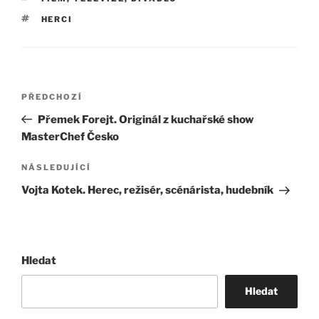
ŠTÍTKY
HERCI
Navigace
Předchozí
PŘEDCHOZÍ
pro
příspěvek
Přemek Forejt. Originál z kuchařské show
příspěvek
MasterChef Česko
Následující
NÁSLEDUJÍCÍ
příspěvek
Vojta Kotek. Herec, režisér, scénárista, hudebník
Hledat
Hledat