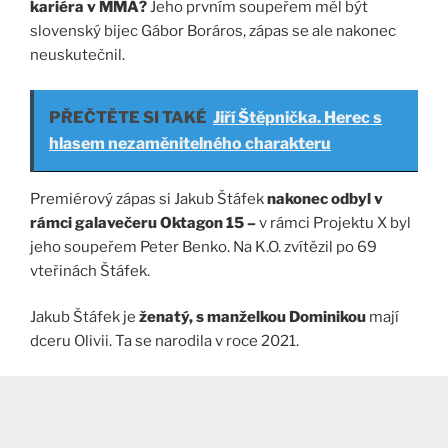
kariéra v MMA?
Jeho prvním soupeřem měl být
slovenský bijec Gábor Boráros, zápas se ale nakonec
neuskutečnil.
PŘEČTĚTE SI TAKÉ
Jiří Štěpnička. Herec s
hlasem nezaměnitelného charakteru
Premiérový zápas si Jakub Štáfek
nakonec odbyl v
rámci galavečeru Oktagon 15 –
v rámci Projektu X byl
jeho soupeřem Peter Benko. Na K.O. zvítězil po 69
vteřinách Štáfek.
Jakub Štáfek je
ženatý, s manželkou Dominikou
mají
dceru Olivii. Ta se narodila v roce 2021.