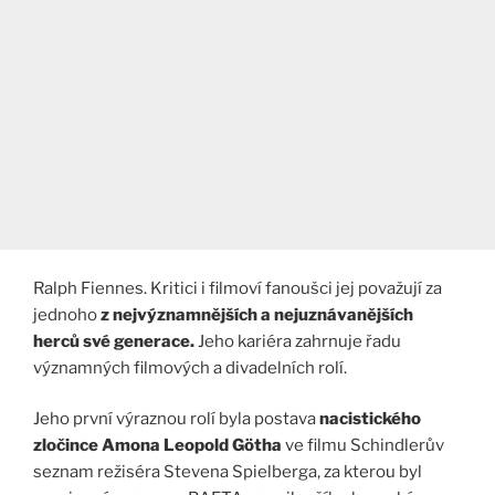
Ralph Fiennes. Kritici i filmoví fanoušci jej považují za
jednoho
z nejvýznamnějších a nejuznávanějších
herců své generace.
Jeho kariéra zahrnuje řadu
významných filmových a divadelních rolí.
Jeho první výraznou rolí byla postava
nacistického
zločince Amona Leopold Götha
ve filmu Schindlerův
seznam režiséra Stevena Spielberga, za kterou byl