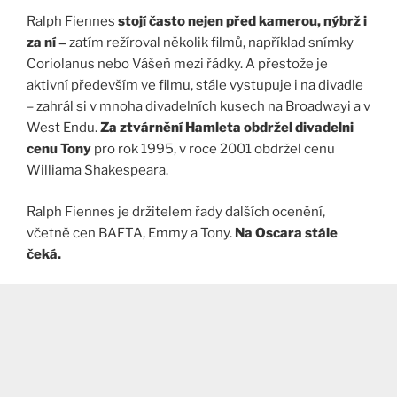
Ralph Fiennes
stojí často nejen před kamerou, nýbrž i
za ní –
zatím režíroval několik filmů, například snímky
Coriolanus nebo Vášeň mezi řádky. A přestože je
aktivní především ve filmu, stále vystupuje i na divadle
– zahrál si v mnoha divadelních kusech na Broadwayi a v
West Endu.
Za ztvárnění Hamleta obdržel divadelni
cenu Tony
pro rok 1995, v roce 2001 obdržel cenu
Williama Shakespeara.
Ralph Fiennes je držitelem řady dalších ocenění,
včetně cen BAFTA, Emmy a Tony.
Na Oscara stále
čeká.