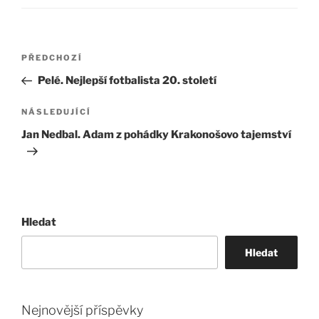
Navigace
Předchozí
PŘEDCHOZÍ
pro
příspěvek
Pelé. Nejlepší fotbalista 20. století
příspěvek
Následující
NÁSLEDUJÍCÍ
příspěvek
Jan Nedbal. Adam z pohádky Krakonošovo tajemství
Hledat
Hledat
Nejnovější příspěvky