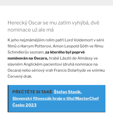
Herecký Oscar se mu zatím vyhýbá, dvě
nominace už ale má
K jeho nejznámějším rolím patří Lord Voldemort v sérii
filmů o Harrym Potterovi, Amon Leopold Göth ve filmu
Schindlerův seznam,
za kterého byl poprvé
nominován na Oscara,
hrabě László de Almássy ve
slavném Anglickém pacientovi (druhá nominace na
Oscara) nebo sériový vrah Francis Dolarhyde ve snímku
Červený drak.
PŘEČTĚTE SI TAKÉ
Štefan Staník.
Slovenský fitnessák hraje o titul MasterChef
Česko 2023