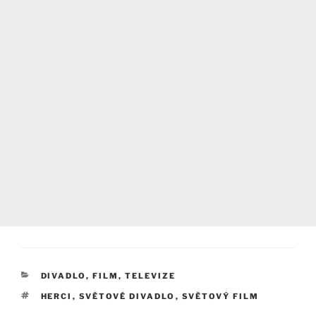
RUBRIKY
DIVADLO, FILM, TELEVIZE
ŠTÍTKY
HERCI
,
SVĚTOVÉ DIVADLO
,
SVĚTOVÝ FILM