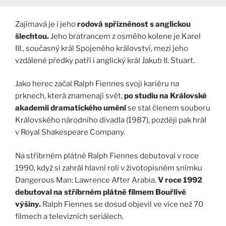
Zajímavá je i jeho
rodová spřízněnost s anglickou
šlechtou.
Jeho bratrancem z osmého kolene je Karel
III., současný král Spojeného království, mezi jeho
vzdálené předky patří i anglický král Jakub II. Stuart.
Jako herec začal Ralph Fiennes svoji kariéru na
prknech, která znamenají svět,
po studiu na Královské
akademii dramatického umění
se stal členem souboru
Královského národního divadla (1987), později pak hrál
v Royal Shakespeare Company.
Na stříbrném plátně Ralph Fiennes debutoval v roce
1990, když si zahrál hlavní roli v životopisném snímku
Dangerous Man: Lawrence After Arabia.
V roce 1992
debutoval na stříbrném plátně filmem Bouřlivé
výšiny.
Ralph Fiennes se dosud objevil ve více než 70
filmech a televizních seriálech.