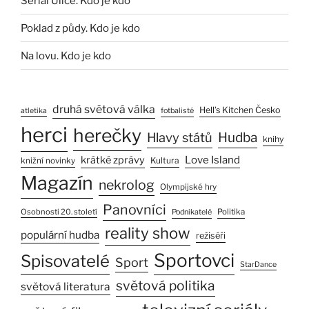
Seriál Ulice. Kdo je kdo
Poklad z půdy. Kdo je kdo
Na lovu. Kdo je kdo
druhá světová válka
Hell’s Kitchen Česko
atletika
fotbalisté
herci
herečky
Hlavy států
Hudba
knihy
Love Island
krátké zprávy
Kultura
knižní novinky
Magazín
nekrolog
Olympijské hry
Panovníci
Osobnosti 20. století
Politika
Podnikatelé
reality show
populární hudba
režiséři
Sportovci
Spisovatelé
Sport
StarDance
světová politika
světová literatura