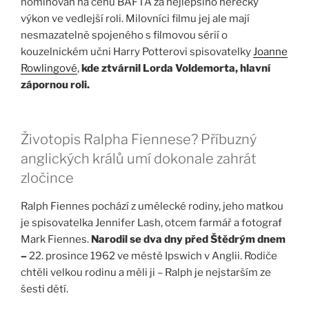
nominován na cenu BAFTA za nejlepšího herecký
výkon ve vedlejší roli. Milovníci filmu jej ale mají
nesmazatelně spojeného s filmovou sérií o
kouzelnickém učni Harry Potterovi spisovatelky
Joanne
Rowlingové
,
kde ztvárnil Lorda Voldemorta, hlavní
zápornou roli.
Životopis Ralpha Fiennese? Příbuzný
anglických králů umí dokonale zahrát
zločince
Ralph Fiennes pochází z umělecké rodiny, jeho matkou
je spisovatelka Jennifer Lash, otcem farmář a fotograf
Mark Fiennes.
Narodil se dva dny před Štědrým dnem
–
22. prosince 1962 ve městě Ipswich v Anglii. Rodiče
chtěli velkou rodinu a měli ji – Ralph je nejstarším ze
šesti dětí.