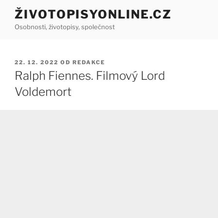
Přejít
ŽIVOTOPISYONLINE.CZ
k
Osobnosti, životopisy, společnost
obsahu
webu
PUBLIKOVÁNO
22. 12. 2022
OD
REDAKCE
Ralph Fiennes. Filmový Lord
Voldemort