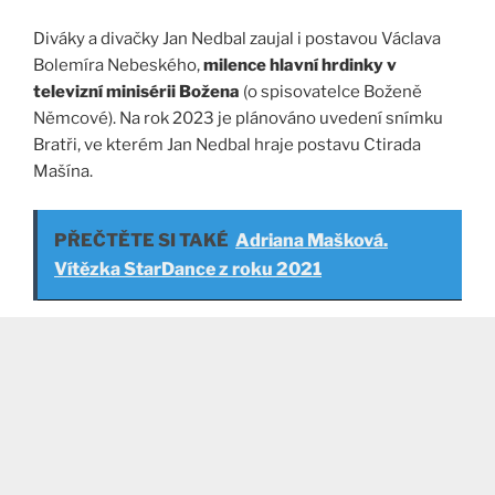
Diváky a divačky Jan Nedbal zaujal i postavou Václava
Bolemíra Nebeského,
milence hlavní hrdinky v
televizní minisérii Božena
(o spisovatelce Boženě
Němcové). Na rok 2023 je plánováno uvedení snímku
Bratři, ve kterém Jan Nedbal hraje postavu Ctirada
Mašína.
PŘEČTĚTE SI TAKÉ
Adriana Mašková.
Vítězka StarDance z roku 2021