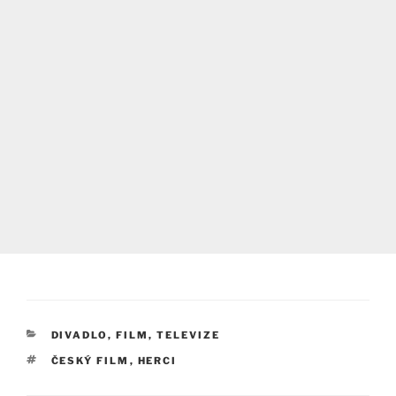
RUBRIKY
DIVADLO, FILM, TELEVIZE
ŠTÍTKY
ČESKÝ FILM
,
HERCI