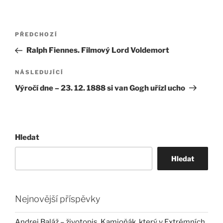
Navigace
Předchozí
PŘEDCHOZÍ
pro
příspěvek
Ralph Fiennes. Filmový Lord Voldemort
příspěvek
Následující
NÁSLEDUJÍCÍ
příspěvek
Výročí dne – 23. 12. 1888 si van Gogh uřízl ucho
Hledat
Hledat
Nejnovější příspěvky
Andrej Baláž – životopis. Kamioňák, který v Extrémních