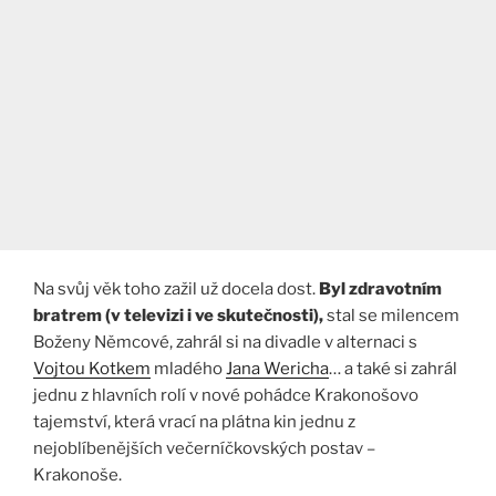
Na svůj věk toho zažil už docela dost.
Byl zdravotním
bratrem (v televizi i ve skutečnosti),
stal se milencem
Boženy Němcové, zahrál si na divadle v alternaci s
Vojtou Kotkem
mladého
Jana Wericha
… a také si zahrál
jednu z hlavních rolí v nové pohádce Krakonošovo
tajemství, která vrací na plátna kin jednu z
nejoblíbenějších večerníčkovských postav –
Krakonoše.