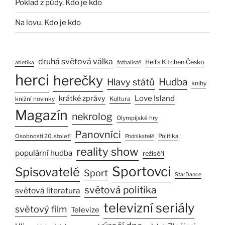
Poklad z půdy. Kdo je kdo
Na lovu. Kdo je kdo
druhá světová válka
Hell’s Kitchen Česko
atletika
fotbalisté
herci
herečky
Hlavy států
Hudba
knihy
Love Island
krátké zprávy
Kultura
knižní novinky
Magazín
nekrolog
Olympijské hry
Panovníci
Osobnosti 20. století
Politika
Podnikatelé
reality show
populární hudba
režiséři
Sportovci
Spisovatelé
Sport
StarDance
světová politika
světová literatura
televizní seriály
světový film
Televize