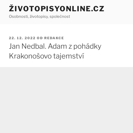
Přejít
ŽIVOTOPISYONLINE.CZ
k
Osobnosti, životopisy, společnost
obsahu
webu
PUBLIKOVÁNO
22. 12. 2022
OD
REDAKCE
Jan Nedbal. Adam z pohádky
Krakonošovo tajemství