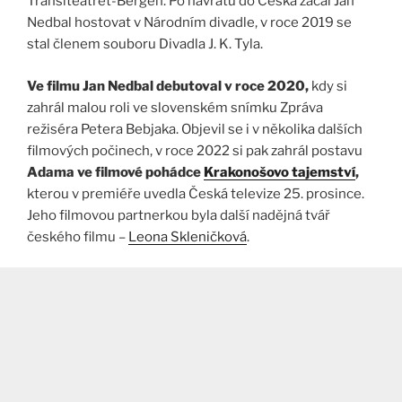
Transiteatret-Bergen. Po návratu do Česka začal Jan
Nedbal hostovat v Národním divadle, v roce 2019 se
stal členem souboru Divadla J. K. Tyla.
Ve filmu Jan Nedbal debutoval v roce 2020,
kdy si
zahrál malou roli ve slovenském snímku Zpráva
režiséra Petera Bebjaka. Objevil se i v několika dalších
filmových počinech, v roce 2022 si pak zahrál postavu
Adama ve filmové pohádce
Krakonošovo tajemství
,
kterou v premiéře uvedla Česká televize 25. prosince.
Jeho filmovou partnerkou byla další nadějná tvář
českého filmu –
Leona Skleničková
.