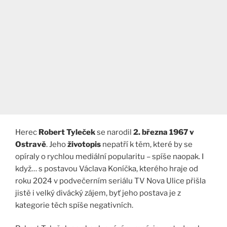
Herec
Robert Tyleček
se narodil
2. března 1967 v
Ostravě
. Jeho
životopis
nepatří k těm, které by se
opíraly o rychlou mediální popularitu – spíše naopak. I
když… s postavou Václava Koníčka, kterého hraje od
roku 2024 v podvečerním seriálu TV Nova Ulice přišla
jistě i velký divácký zájem, byť jeho postava je z
kategorie těch spíše negativních.