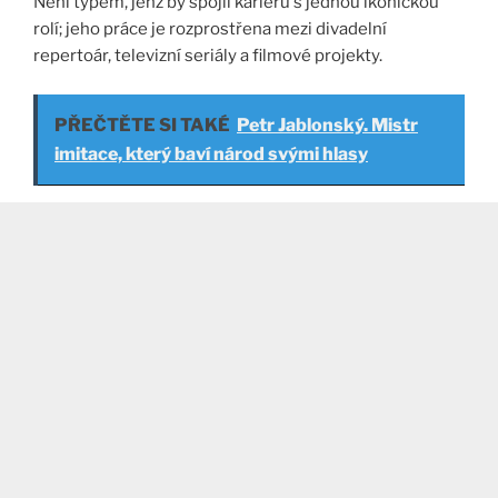
Není typem, jenž by spojil kariéru s jednou ikonickou
rolí; jeho práce je rozprostřena mezi divadelní
repertoár, televizní seriály a filmové projekty.
PŘEČTĚTE SI TAKÉ
Petr Jablonský. Mistr
imitace, který baví národ svými hlasy