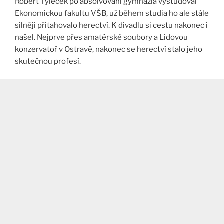
Robert Tyleček po absolvování gymnázia vystudoval
Ekonomickou fakultu VŠB, už během studia ho ale stále
silněji přitahovalo herectví. K divadlu si cestu nakonec i
našel. Nejprve přes amatérské soubory a Lidovou
konzervatoř v Ostravě, nakonec se herectví stalo jeho
skutečnou profesí.