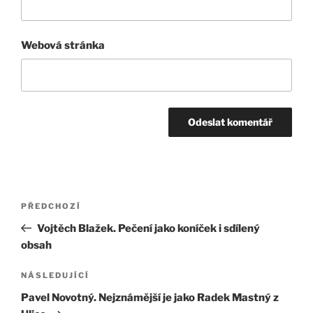
Webová stránka
Navigace
Předchozí
PŘEDCHOZÍ
pro
příspěvek
Vojtěch Blažek. Pečení jako koníček i sdílený
příspěvek
obsah
Následující
NÁSLEDUJÍCÍ
příspěvek
Pavel Novotný. Nejznámější je jako Radek Mastný z