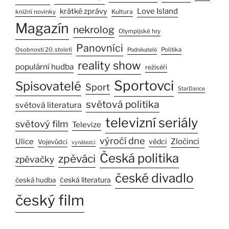
Love Island
krátké zprávy
Kultura
knižní novinky
Magazín
nekrolog
Olympijské hry
Panovníci
Osobnosti 20. století
Politika
Podnikatelé
reality show
populární hudba
režiséři
Sportovci
Spisovatelé
Sport
StarDance
světová politika
světová literatura
televizní seriály
světový film
Televize
výročí dne
Zločinci
Ulice
vědci
Vojevůdci
vynálezci
Česká politika
zpěváci
zpěvačky
české divadlo
česká literatura
česká hudba
český film