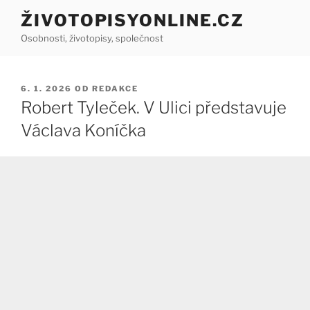
Přejít
ŽIVOTOPISYONLINE.CZ
k
Osobnosti, životopisy, společnost
obsahu
webu
PUBLIKOVÁNO
6. 1. 2026
OD
REDAKCE
Robert Tyleček. V Ulici představuje
Václava Koníčka