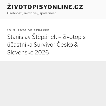
Přejít
ŽIVOTOPISYONLINE.CZ
k
Osobnosti, životopisy, společnost
obsahu
webu
PUBLIKOVÁNO
13. 5. 2026
OD
REDAKCE
Stanislav Štěpánek – životopis
účastníka Survivor Česko &
Slovensko 2026