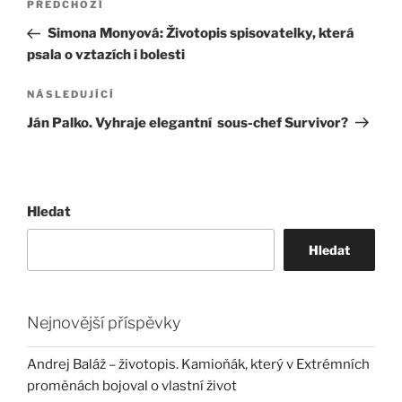
Předchozí
PŘEDCHOZÍ
pro
příspěvek
Simona Monyová: Životopis spisovatelky, která
příspěvek
psala o vztazích i bolesti
Následující
NÁSLEDUJÍCÍ
příspěvek
Ján Palko. Vyhraje elegantní sous-chef Survivor?
Hledat
Hledat
Nejnovější příspěvky
Andrej Baláž – životopis. Kamioňák, který v Extrémních
proměnách bojoval o vlastní život