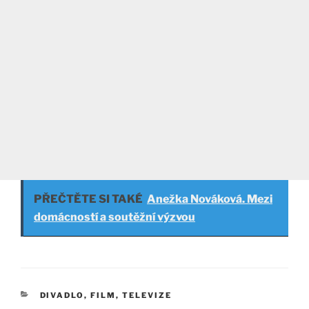
PŘEČTĚTE SI TAKÉ
Anežka Nováková. Mezi
domácností a soutěžní výzvou
RUBRIKY
DIVADLO, FILM, TELEVIZE