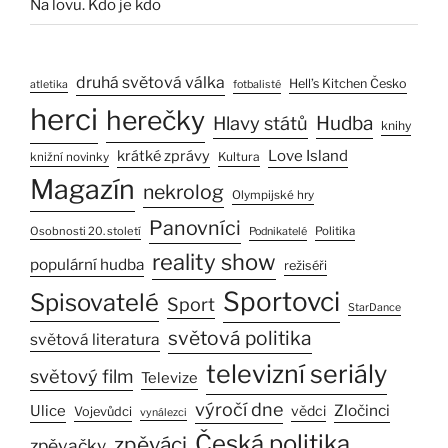
Na lovu. Kdo je kdo
druhá světová válka
Hell’s Kitchen Česko
atletika
fotbalisté
herci
herečky
Hlavy států
Hudba
knihy
Love Island
krátké zprávy
Kultura
knižní novinky
Magazín
nekrolog
Olympijské hry
Panovníci
Osobnosti 20. století
Politika
Podnikatelé
reality show
populární hudba
režiséři
Sportovci
Spisovatelé
Sport
StarDance
světová politika
světová literatura
televizní seriály
světový film
Televize
výročí dne
Zločinci
Ulice
vědci
Vojevůdci
vynálezci
Česká politika
zpěváci
zpěvačky