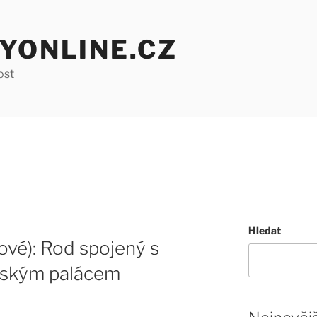
YONLINE.CZ
ost
Hledat
ové): Rod spojený s
ínským palácem