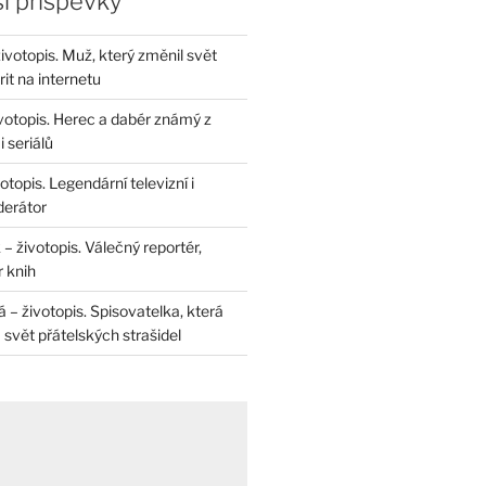
í příspěvky
životopis. Muž, který změnil svět
rit na internetu
životopis. Herec a dabér známý z
 seriálů
otopis. Legendární televizní i
derátor
– životopis. Válečný reportér,
r knih
– životopis. Spisovatelka, která
svět přátelských strašidel