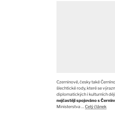
Czerninové, česky také Černín
šlechtické rody, které se výraz
diplomatických i kulturních děj
nejčastěji spojováno s Černí
Ministerstva …
Celý článek