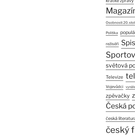
krátké zprávy
Magazí
Osobnosti 20. stol
populá
Politika
Spi
režiséři
Sportov
světová po
te
Televize
Vojevůdci
vynále
z
zpěvačky
Česká po
česká literatur
český f