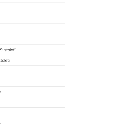
. století
toletí
y
y