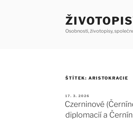
Přejít
k
ŽIVOTOPIS
obsahu
webu
Osobnosti, životopisy, společn
ŠTÍTEK:
ARISTOKRACIE
PUBLIKOVÁNO
17. 3. 2026
Czerninové (Černín
diplomacií a Čern