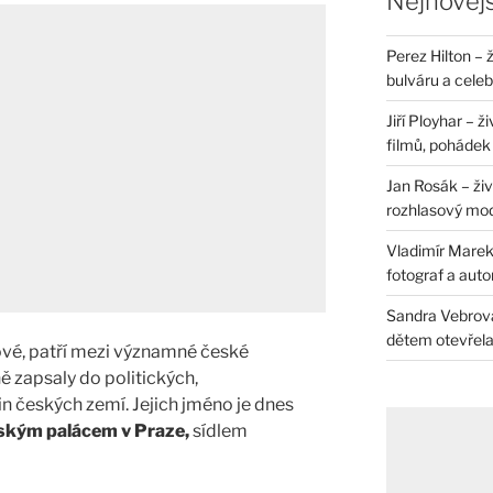
Nejnovějš
Perez Hilton – 
bulváru a celeb
Jiří Ployhar – 
filmů, pohádek i
Jan Rosák – živ
rozhlasový mo
Vladimír Marek 
fotograf a auto
Sandra Vebrová 
dětem otevřela 
ové, patří mezi významné české
ně zapsaly do politických,
in českých zemí. Jejich jméno je dnes
nským palácem v Praze,
sídlem