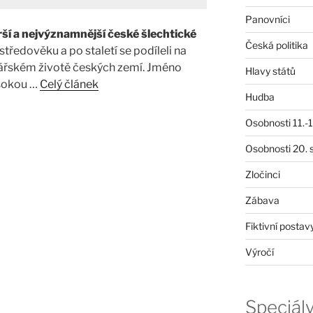
Panovníci
rší a nejvýznamnější české šlechtické
Česká politika
 středověku a po staletí se podíleli na
dářském životě českých zemí. Jméno
Hlavy států
ysokou …
Celý článek
Hudba
Osobnosti 11.-19
Osobnosti 20. s
Zločinci
Zábava
Fiktivní postav
Výročí
Speciál