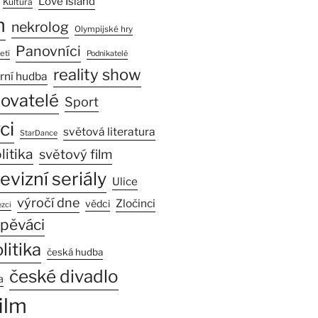
Love Island
Kultura
n
nekrolog
Olympijské hry
Panovníci
etí
Podnikatelé
reality show
rní hudba
sovatelé
Sport
ci
světová literatura
StarDance
litika
světový film
levizní seriály
Ulice
výročí dne
Zločinci
vědci
zci
pěváci
litika
česká hudba
české divadlo
a
ilm