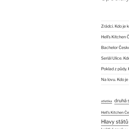
Zrádci. Kdo je 
Hell’s Kitchen 
Bachelor Česk
Seriál Ulice. Kd
Poklad z půdy. 
Na lovu. Kdo je
druhá 
atletika
Hell’s Kitchen Č
Hlavy států