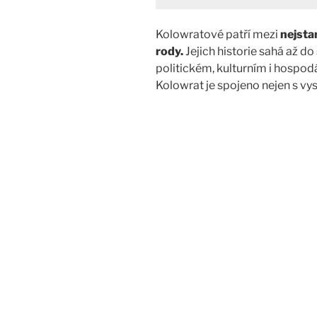
Kolowratové patří mezi
nejsta
rody.
Jejich historie sahá až do
politickém, kulturním i hospo
Kolowrat je spojeno nejen s v