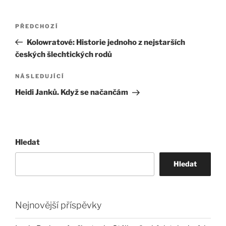
Navigace
Předchozí
PŘEDCHOZÍ
pro
příspěvek
Kolowratové: Historie jednoho z nejstarších
příspěvek
českých šlechtických rodů
Následující
NÁSLEDUJÍCÍ
příspěvek
Heidi Janků. Když se načančám
Hledat
Hledat
Nejnovější příspěvky