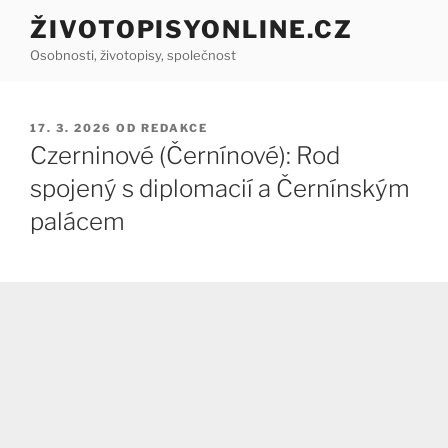
Přejít
ŽIVOTOPISYONLINE.CZ
k
Osobnosti, životopisy, společnost
obsahu
webu
PUBLIKOVÁNO
17. 3. 2026
OD
REDAKCE
Czerninové (Černínové): Rod
spojený s diplomacií a Černínským
palácem