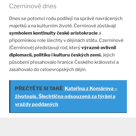
Czerninové dnes
Dnes se potomci rodu podílejí na správě navrácených
majetků a na kulturním životě. Černínové zůstávají
symbolem kontinuity české aristokracie
a
připomínkou role šlechty v dějinách státu. Czerninové
(Černínové) představují rod, který
výrazně ovlivnil
diplomacii, politiku i kulturu českých zemí.
Jejich
působení přesahovalo hranice Českého království a
zasahovalo do celoevropských dějin.
PŘEČTĚTE SI TAKÉ
Kateřina z Komárova –
životopis. Šlechtična odsouzená za týrání a
vraždy poddaných