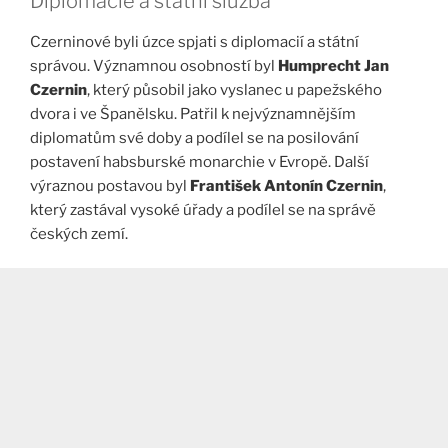
Diplomacie a státní služba
Czerninové byli úzce spjati s diplomacií a státní
správou. Významnou osobností byl
Humprecht Jan
Czernin
, který působil jako vyslanec u papežského
dvora i ve Španělsku. Patřil k nejvýznamnějším
diplomatům své doby a podílel se na posilování
postavení habsburské monarchie v Evropě. Další
výraznou postavou byl
František Antonín Czernin
,
který zastával vysoké úřady a podílel se na správě
českých zemí.