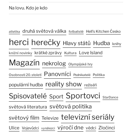
Na lovu. Kdo je kdo
druhá světová válka
Hell’s Kitchen Česko
fotbalisté
atletika
herci
herečky
Hlavy států
Hudba
knihy
Love Island
krátké zprávy
Kultura
knižní novinky
Magazín
nekrolog
Olympijské hry
Panovníci
Osobnosti 20. století
Politika
Podnikatelé
reality show
populární hudba
režiséři
Sportovci
Spisovatelé
Sport
StarDance
světová politika
světová literatura
televizní seriály
světový film
Televize
výročí dne
Ulice
Zločinci
vědci
Vojevůdci
vynálezci