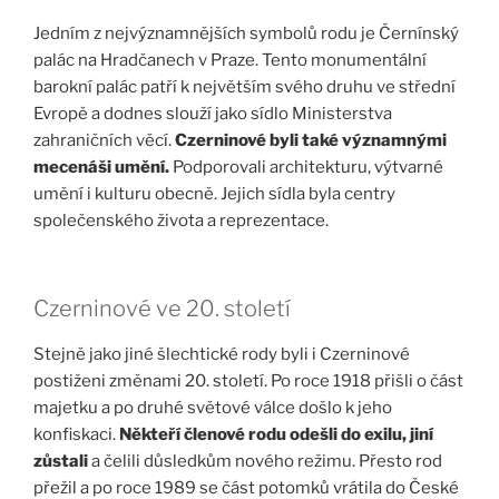
Jedním z nejvýznamnějších symbolů rodu je Černínský
palác na Hradčanech v Praze. Tento monumentální
barokní palác patří k největším svého druhu ve střední
Evropě a dodnes slouží jako sídlo Ministerstva
zahraničních věcí.
Czerninové byli také významnými
mecenáši umění.
Podporovali architekturu, výtvarné
umění i kulturu obecně. Jejich sídla byla centry
společenského života a reprezentace.
Czerninové ve 20. století
Stejně jako jiné šlechtické rody byli i Czerninové
postiženi změnami 20. století. Po roce 1918 přišli o část
majetku a po druhé světové válce došlo k jeho
konfiskaci.
Někteří členové rodu odešli do exilu, jiní
zůstali
a čelili důsledkům nového režimu. Přesto rod
přežil a po roce 1989 se část potomků vrátila do České