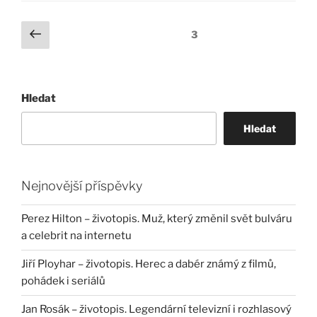
Stránkování
Předchozí
Stránka:
3
stránka
příspěvků
Hledat
Hledat
Nejnovější příspěvky
Perez Hilton – životopis. Muž, který změnil svět bulváru
a celebrit na internetu
Jiří Ployhar – životopis. Herec a dabér známý z filmů,
pohádek i seriálů
Jan Rosák – životopis. Legendární televizní i rozhlasový