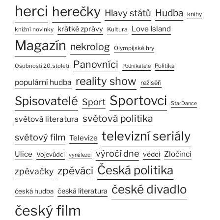
herci
herečky
Hlavy států
Hudba
knihy
Love Island
krátké zprávy
Kultura
knižní novinky
Magazín
nekrolog
Olympijské hry
Panovníci
Osobnosti 20. století
Politika
Podnikatelé
reality show
populární hudba
režiséři
Sportovci
Spisovatelé
Sport
StarDance
světová politika
světová literatura
televizní seriály
světový film
Televize
výročí dne
Ulice
Zločinci
vědci
Vojevůdci
vynálezci
Česká politika
zpěváci
zpěvačky
české divadlo
česká literatura
česká hudba
český film