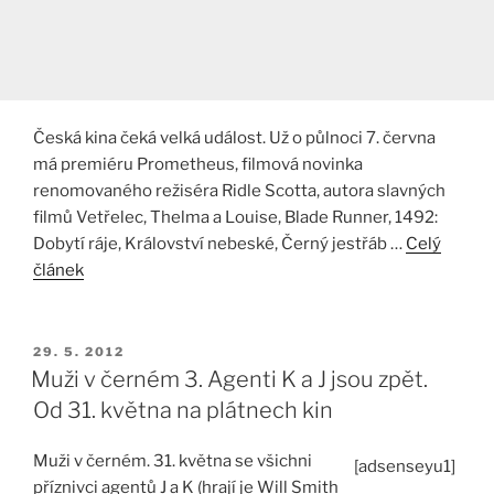
Česká kina čeká velká událost. Už o půlnoci 7. června
má premiéru Prometheus, filmová novinka
renomovaného režiséra Ridle Scotta, autora slavných
filmů Vetřelec, Thelma a Louise, Blade Runner, 1492:
Dobytí ráje, Království nebeské, Černý jestřáb …
Celý
článek
PUBLIKOVÁNO
29. 5. 2012
Muži v černém 3. Agenti K a J jsou zpět.
Od 31. května na plátnech kin
Muži v černém. 31. května se všichni
[adsenseyu1]
příznivci agentů J a K (hrají je Will Smith