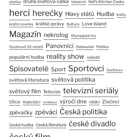
druhá světová válka
Hell’s Kitchen Česko
atletika
fotbalisté
herci
herečky
Hlavy států
Hudba
knihy
Love Island
krátké zprávy
Kultura
knižní novinky
Magazín
nekrolog
Olympijské hry
Panovníci
Osobnosti 20. století
Politika
Podnikatelé
reality show
populární hudba
režiséři
Sportovci
Spisovatelé
Sport
StarDance
světová politika
světová literatura
televizní seriály
světový film
Televize
výročí dne
Zločinci
Ulice
vědci
Vojevůdci
vynálezci
Česká politika
zpěváci
zpěvačky
české divadlo
česká literatura
česká hudba