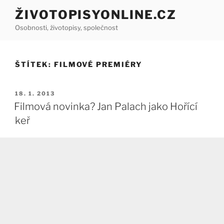
Přejít
ŽIVOTOPISYONLINE.CZ
k
Osobnosti, životopisy, společnost
obsahu
webu
ŠTÍTEK:
FILMOVÉ PREMIÉRY
PUBLIKOVÁNO
18. 1. 2013
Filmová novinka? Jan Palach jako Hořící
keř