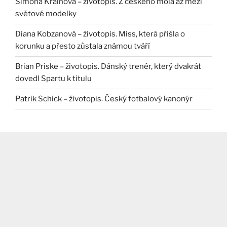
Simona Krainová – životopis. Z českého mola až mezi
světové modelky
Diana Kobzanová – životopis. Miss, která přišla o
korunku a přesto zůstala známou tváří
Brian Priske – životopis. Dánský trenér, který dvakrát
dovedl Spartu k titulu
Patrik Schick – životopis. Český fotbalový kanonýr