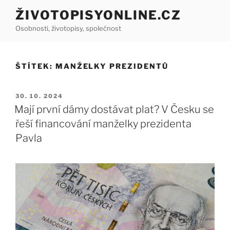
Přejít
ŽIVOTOPISYONLINE.CZ
k
Osobnosti, životopisy, společnost
obsahu
webu
ŠTÍTEK:
MANŽELKY PREZIDENTŮ
PUBLIKOVÁNO
30. 10. 2024
Mají první dámy dostávat plat? V Česku se
řeší financování manželky prezidenta
Pavla