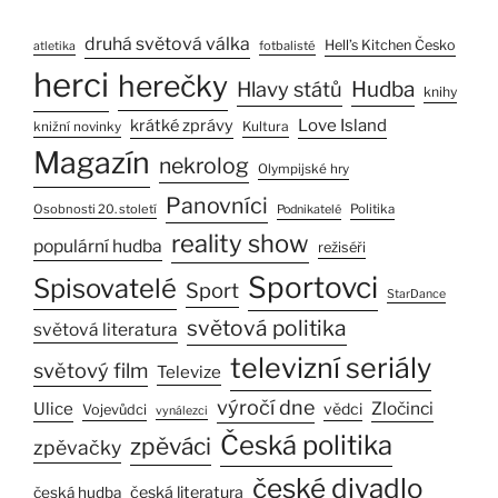
druhá světová válka
Hell’s Kitchen Česko
fotbalisté
atletika
herci
herečky
Hlavy států
Hudba
knihy
Love Island
krátké zprávy
Kultura
knižní novinky
Magazín
nekrolog
Olympijské hry
Panovníci
Osobnosti 20. století
Politika
Podnikatelé
reality show
populární hudba
režiséři
Sportovci
Spisovatelé
Sport
StarDance
světová politika
světová literatura
televizní seriály
světový film
Televize
výročí dne
Ulice
Zločinci
vědci
Vojevůdci
vynálezci
Česká politika
zpěváci
zpěvačky
české divadlo
česká literatura
česká hudba