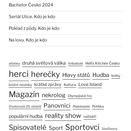
Bachelor Česko 2024
Seriál Ulice. Kdo je kdo
Poklad z půdy. Kdo je kdo
Na lovu. Kdo je kdo
druhá světová válka
Hell’s Kitchen Česko
fotbalisté
atletika
herci
herečky
Hlavy států
Hudba
knihy
Love Island
krátké zprávy
Kultura
knižní novinky
Magazín
nekrolog
Olympijské hry
Panovníci
Osobnosti 20. století
Politika
Podnikatelé
reality show
populární hudba
režiséři
Sportovci
Spisovatelé
Sport
StarDance