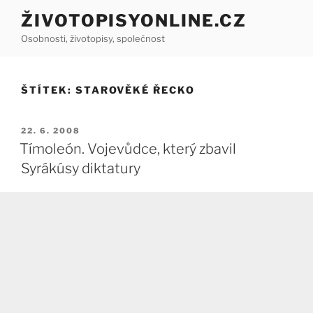
Přejít
ŽIVOTOPISYONLINE.CZ
k
Osobnosti, životopisy, společnost
obsahu
webu
ŠTÍTEK:
STAROVĚKÉ ŘECKO
PUBLIKOVÁNO
22. 6. 2008
Tímoleón. Vojevůdce, který zbavil
Syrákúsy diktatury