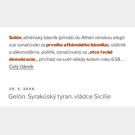
Solón
, athénský básník (přináší do Athén iónskou elegii
a je označován za
prvního athénského básníka
), státník
a zákonodárce, politik, označovaný za „
otce řecké
demokracie
„, přichází na svět někdy kolem roku 638 …
Celý článek
PUBLIKOVÁNO
29. 5. 2008
Gelón. Syrakúský tyran, vládce Sicílie