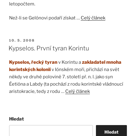
letopočtem.
Než-li se Gelónovi podaří získat …
Celý článek
PUBLIKOVÁNO
10. 5. 2008
Kypselos. První tyran Korintu
Kypselos, řecký tyran
v Korintu a
zakladatel mnoha
korintských kolonií
v Iónském moři, přichází na svět
někdy ve druhé polovině 7. století př. n. l. jako syn
Éetióna a Labdy (ta pochází z rodu korintské vládnoucí
aristokracie, tedy z rodu …
Celý článek
Hledat
Hledat