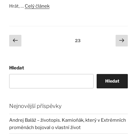
Hrát, …
Celý článek
Stránkování
Předchozí
Další
Stránka:
23
stránka
strá
příspěvků
Hledat
Hledat
Nejnovější příspěvky
Andrej Baláž – životopis. Kamioňák, který v Extrémních
proměnách bojoval o vlastní život