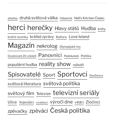
druhá světová válka
Hell’s Kitchen Česko
atletika
fotbalisté
herci
herečky
Hlavy států
Hudba
knihy
Love Island
krátké zprávy
Kultura
knižní novinky
Magazín
nekrolog
Olympijské hry
Panovníci
Osobnosti 20. století
Politika
Podnikatelé
reality show
populární hudba
režiséři
Sportovci
Spisovatelé
Sport
StarDance
světová politika
světová literatura
televizní seriály
světový film
Televize
výročí dne
Zločinci
Ulice
vědci
Vojevůdci
vynálezci
Česká politika
zpěváci
zpěvačky