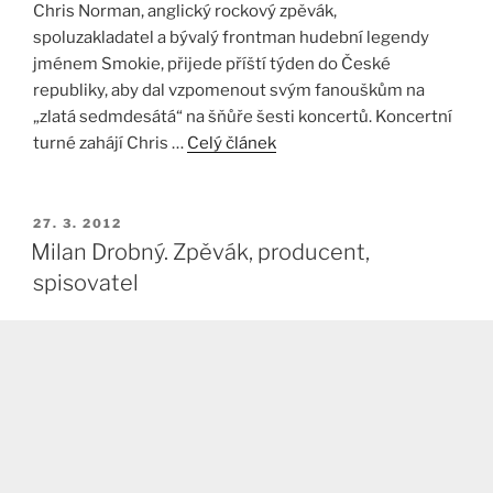
Chris Norman, anglický rockový zpěvák,
spoluzakladatel a bývalý frontman hudební legendy
jménem Smokie, přijede příští týden do České
republiky, aby dal vzpomenout svým fanouškům na
„zlatá sedmdesátá“ na šňůře šesti koncertů. Koncertní
turné zahájí Chris …
Celý článek
PUBLIKOVÁNO
27. 3. 2012
Milan Drobný. Zpěvák, producent,
spisovatel