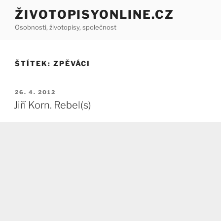
Přejít
ŽIVOTOPISYONLINE.CZ
k
Osobnosti, životopisy, společnost
obsahu
webu
ŠTÍTEK:
ZPĚVÁCI
PUBLIKOVÁNO
26. 4. 2012
Jiří Korn. Rebel(s)