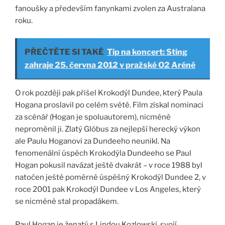
fanoušky a především fanynkami zvolen za Australana
roku.
PŘEČTĚTE SI TAKÉ
Tip na koncert: Sting
zahraje 25. června 2012 v pražské O2 Aréně
O rok později pak přišel Krokodýl Dundee, který Paula
Hogana proslavil po celém světě. Film získal nominaci
za scénář (Hogan je spoluautorem), nicméně
neproměnil ji. Zlatý Glóbus za nejlepší herecký výkon
ale Paulu Hoganovi za Dundeeho neunikl. Na
fenomenální úspěch Krokodýla Dundeeho se Paul
Hogan pokusil navázat ještě dvakrát – v roce 1988 byl
natočen ještě poměrně úspěšný Krokodýl Dundee 2, v
roce 2001 pak Krokodýl Dundee v Los Angeles, který
se nicméně stal propadákem.
Paul Hogan je ženatý s Lindou Kozlowski, svojí