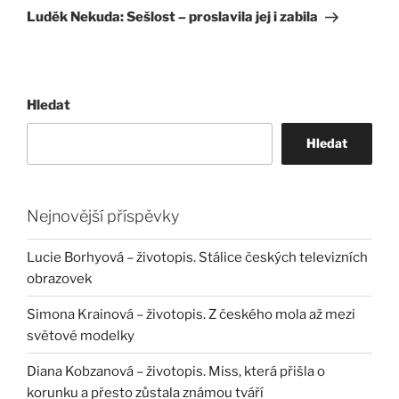
příspěvek
Luděk Nekuda: Sešlost – proslavila jej i zabila
Hledat
Hledat
Nejnovější příspěvky
Lucie Borhyová – životopis. Stálice českých televizních
obrazovek
Simona Krainová – životopis. Z českého mola až mezi
světové modelky
Diana Kobzanová – životopis. Miss, která přišla o
korunku a přesto zůstala známou tváří