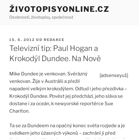
Přejít
ŽIVOTOPISYONLINE.CZ
k
Osobnosti, životopisy, společnost
obsahu
webu
PUBLIKOVÁNO
15. 6. 2012
OD
REDAKCE
Televizní tip: Paul Hogan a
Krokodýl Dundee. Na Nově
Mike Dundee je venkovan. Svérázný
[adsenseyu1]
venkovan. Žije v Austrálii a přežil
napadení velkým krokodýlem. Odtud i jeho přezdívka –
Krokodýl Dundee. Pověst jej předchází, jeho sláva se
dostane i za oceán, k newyorské reportérce Sue
Charlton.
Ta se za Dundeem na opačný konec světa rozjede a je
svědkem jeho úžasných výkonů – zachrání ji před