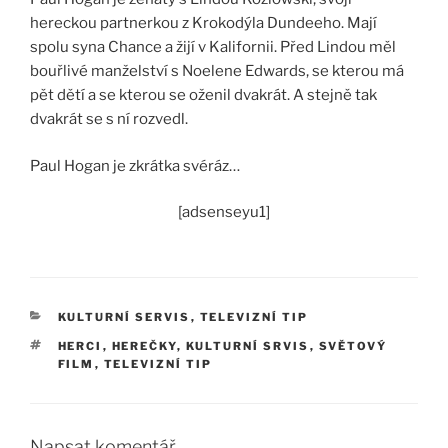
hereckou partnerkou z Krokodýla Dundeeho. Mají
spolu syna Chance a žijí v Kalifornii. Před Lindou měl
bouřlivé manželství s Noelene Edwards, se kterou má
pět dětí a se kterou se oženil dvakrát. A stejně tak
dvakrát se s ní rozvedl.
Paul Hogan je zkrátka svéráz…
[adsenseyu1]
RUBRIKY
KULTURNÍ SERVIS
,
TELEVIZNÍ TIP
ŠTÍTKY
HERCI
,
HEREČKY
,
KULTURNÍ SRVIS
,
SVĚTOVÝ
FILM
,
TELEVIZNÍ TIP
Napsat komentář