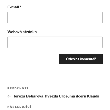
E-mail
*
Webová stránka
Navigace
Předchozí
PŘEDCHOZÍ
pro
příspěvek
Tereza Bebarová, hvězda Ulice, má dceru Klaudii
příspěvek
Následující
NÁSLEDUJÍCÍ