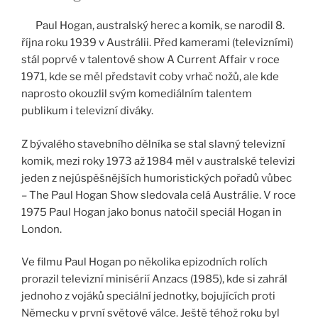
Paul Hogan, australský herec a komik, se narodil 8.
října roku 1939 v Austrálii. Před kamerami (televizními)
stál poprvé v talentové show A Current Affair v roce
1971, kde se měl představit coby vrhač nožů, ale kde
naprosto okouzlil svým komediálním talentem
publikum i televizní diváky.
Z bývalého stavebního dělníka se stal slavný televizní
komik, mezi roky 1973 až 1984 měl v australské televizi
jeden z nejúspěšnějších humoristických pořadů vůbec
– The Paul Hogan Show sledovala celá Austrálie. V roce
1975 Paul Hogan jako bonus natočil speciál Hogan in
London.
Ve filmu Paul Hogan po několika epizodních rolích
prorazil televizní minisérií Anzacs (1985), kde si zahrál
jednoho z vojáků speciální jednotky, bojujících proti
Německu v první světové válce. Ještě téhož roku byl