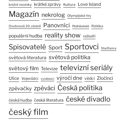
Love Island
krátké zprávy
Kultura
knižní novinky
Magazín
nekrolog
Olympijské hry
Panovníci
Osobnosti 20. století
Politika
Podnikatelé
reality show
populární hudba
režiséři
Sportovci
Spisovatelé
Sport
StarDance
světová politika
světová literatura
televizní seriály
světový film
Televize
výročí dne
Ulice
Zločinci
vědci
Vojevůdci
vynálezci
Česká politika
zpěváci
zpěvačky
české divadlo
česká literatura
česká hudba
český film