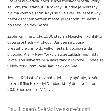
útokem krokodýla, holou rukou zneškodní hada, který
se ji chystá uštknout… Krokodýl Dundee je svérázný,
ale má kouzlo a šarm. Když se Sue svěří, že ještě nikdy
nebyl v žádném větším městě, je rozhodnuto. Vezmu
ho sebou do New Yorku.
Zápletka filmu z roku 1986 staví na klasickém konfliktu
dvou prostředí – Krokodýl Dundee se z buše
přestěhuje přímo do velkoměsta. Divočina střídá
divočinu. Ale i v New Yorku platí, že základní instinkty
lovce jsou univerzální. A láska taky. Krokodýl Dundee se
v New Yorku zamiloval. Jak jinak – do Sue…
Jestli ctižádostivá novinářka jeho city opětuje, to vám
prozradí film Krokodýl Dundee, který dnes večer od
20.00 hod uvede TV Nova.
Paul Hogan? Svéráz i ve skutečnosti