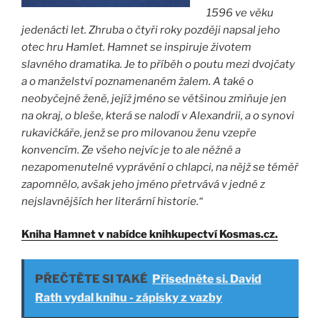
1596 ve věku
jedenácti let. Zhruba o čtyři roky později napsal jeho
otec hru Hamlet. Hamnet se inspiruje životem
slavného dramatika. Je to příběh o poutu mezi dvojčaty
a o manželství poznamenaném žalem. A také o
neobyčejné ženě, jejíž jméno se většinou zmiňuje jen
na okraj, o bleše, která se nalodí v Alexandrii, a o synovi
rukavičkáře, jenž se pro milovanou ženu vzepře
konvencím. Ze všeho nejvíc je to ale něžné a
nezapomenutelné vyprávění o chlapci, na nějž se téměř
zapomnělo, avšak jeho jméno přetrvává v jedné z
nejslavnějších her literární historie.“
Kniha Hamnet v nabídce knihkupectví Kosmas.cz.
PŘEČTĚTE SI TAKÉ
Přisedněte si. David
Rath vydal knihu - zápisky z vazby