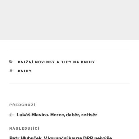
RUBRIKY
KNIŽNÍ NOVINKY A TIPY NA KNIHY
ŠTÍTKY
KNIHY
Navigace
Předchozí
PŘEDCHOZÍ
pro
příspěvek
Lukáš Hlavica. Herec, dabér, režisér
příspěvek
Následující
NÁSLEDUJÍCÍ
příspěvek
Petr Hlubuček. V korupční kauze DPP nejvýše