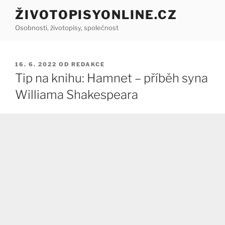
Přejít
ŽIVOTOPISYONLINE.CZ
k
Osobnosti, životopisy, společnost
obsahu
webu
PUBLIKOVÁNO
16. 6. 2022
OD
REDAKCE
Tip na knihu: Hamnet – příběh syna
Williama Shakespeara