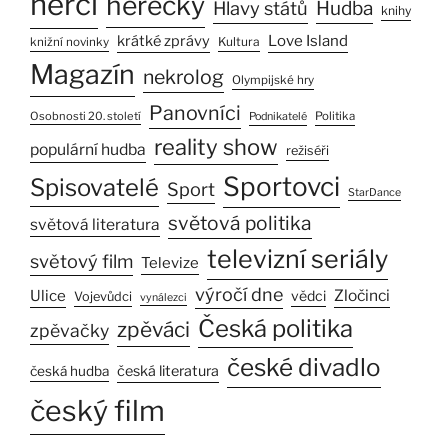
herci
herečky
Hlavy států
Hudba
knihy
Love Island
krátké zprávy
Kultura
knižní novinky
Magazín
nekrolog
Olympijské hry
Panovníci
Osobnosti 20. století
Politika
Podnikatelé
reality show
populární hudba
režiséři
Sportovci
Spisovatelé
Sport
StarDance
světová politika
světová literatura
televizní seriály
světový film
Televize
výročí dne
Ulice
Zločinci
vědci
Vojevůdci
vynálezci
Česká politika
zpěváci
zpěvačky
české divadlo
česká literatura
česká hudba
český film