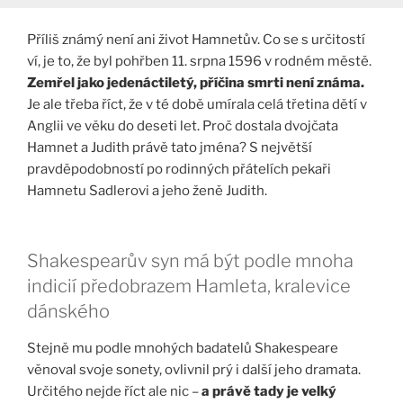
Příliš známý není ani život Hamnetův. Co se s určitostí
ví, je to, že byl pohřben 11. srpna 1596 v rodném městě.
Zemřel jako jedenáctiletý, příčina smrti není známa.
Je ale třeba říct, že v té době umírala celá třetina dětí v
Anglii ve věku do deseti let. Proč dostala dvojčata
Hamnet a Judith právě tato jména? S největší
pravděpodobností po rodinných přátelích pekaři
Hamnetu Sadlerovi a jeho ženě Judith.
Shakespearův syn má být podle mnoha
indicií předobrazem Hamleta, kralevice
dánského
Stejně mu podle mnohých badatelů Shakespeare
věnoval svoje sonety, ovlivnil prý i další jeho dramata.
Určitého nejde říct ale nic –
a právě tady je velký