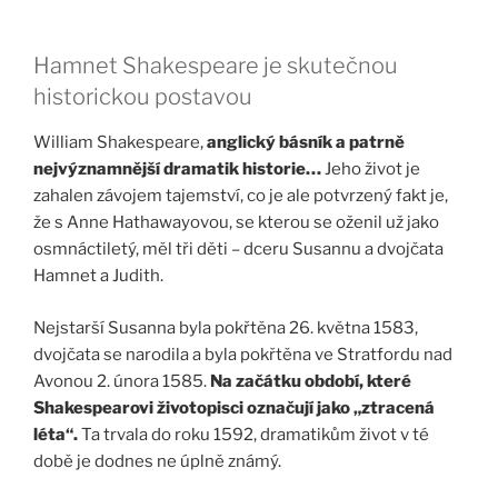
Hamnet Shakespeare je skutečnou
historickou postavou
William Shakespeare,
anglický básník a patrně
nejvýznamnější dramatik historie…
Jeho život je
zahalen závojem tajemství, co je ale potvrzený fakt je,
že s Anne Hathawayovou, se kterou se oženil už jako
osmnáctiletý, měl tři děti – dceru Susannu a dvojčata
Hamnet a Judith.
Nejstarší Susanna byla pokřtěna 26. května 1583,
dvojčata se narodila a byla pokřtěna ve Stratfordu nad
Avonou 2. února 1585.
Na začátku období, které
Shakespearovi životopisci označují jako „ztracená
léta“.
Ta trvala do roku 1592, dramatikům život v té
době je dodnes ne úplně známý.