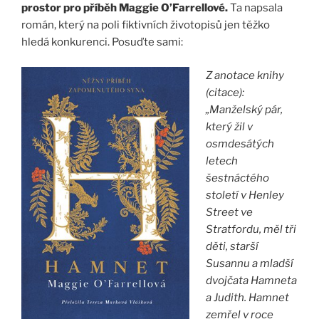
prostor pro příběh Maggie O’Farrellové.
Ta napsala
román, který na poli fiktivních životopisů jen těžko
hledá konkurenci. Posuďte sami:
Z anotace knihy
(citace):
„Manželský pár,
který žil v
osmdesátých
letech
šestnáctého
století v Henley
Street ve
Stratfordu, měl tři
děti, starší
Susannu a mladší
dvojčata Hamneta
a Judith. Hamnet
zemřel v roce